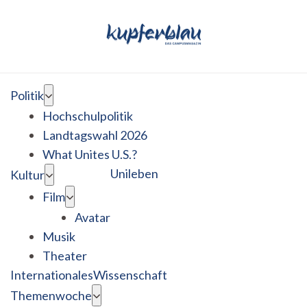
Politik
Hochschulpolitik
Landtagswahl 2026
What Unites U.S.?
Unileben
Kultur
Film
Avatar
Musik
Theater
Internationales
Wissenschaft
Themenwoche