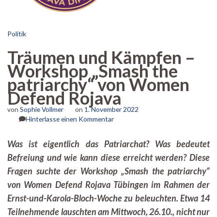
Politik
Träumen und Kämpfen –
Workshop „Smash the
patriarchy“ von Women
Defend Rojava
von
Sophie Vollmer
on
1. November 2022
zu
Hinterlasse einen Kommentar
Träumen
und
Was ist eigentlich das Patriarchat? Was bedeutet
Kämpfen
Befreiung und wie kann diese erreicht werden? Diese
–
Workshop
Fragen suchte der Workshop „Smash the patriarchy“
„Smash
von Women Defend Rojava Tübingen im Rahmen der
the
patriarchy“
Ernst-und-Karola-Bloch-Woche zu beleuchten. Etwa 14
von
Teilnehmende lauschten am Mittwoch, 26.10., nicht nur
Women