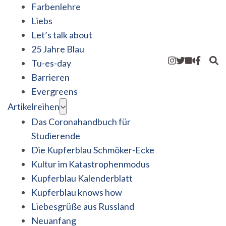
Farbenlehre
Liebs
Let’s talk about
25 Jahre Blau
Tu-es-day
Barrieren
Evergreens
Artikelreihen
Das Coronahandbuch für
Studierende
Die Kupferblau Schmöker-Ecke
Kultur im Katastrophenmodus
Kupferblau Kalenderblatt
Kupferblau knows how
Liebesgrüße aus Russland
Neuanfang