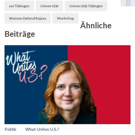
uni Tübingen
Universität
Universität Tübingen
Women Defend Rojava
Workshop
Ähnliche
Beiträge
Politik
What Unites U.S.?