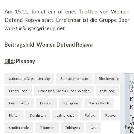
Am 15.11. findet ein offenes Treffen von Women
Defend Rojava statt. Erreichbar ist die Gruppe über
wdr-
tuebingen
@riseup.net.
Beitragsbild
: Women Defend Rojava
Bild
: Pixabay
Beitragsnavigation
autonome Organisierung
Basisdemokratie
Blochwoche
V
N
A
Ernst Bloch
Ernst-und-Karola-Bloch-Woche
featured
K
Feminismus
Freizeit
Kämpfen
Karola Bloch
K
–
Kultur
Kurdistan
patriarchat
Politik
Rojava
v
bew
studierende
Träumen
Tübingen
Uni
K