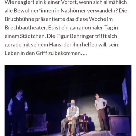
Wie reagiert ein kleiner Vorort, wenn sich allmählich
übernehmen
alle Bewohner*innen in Nashörner verwandeln? Die
das
Brechbautheater
Bruchbühne präsentierte das diese Woche im
–
Brechbautheater. Es ist ein ganz normaler Tag in
Ein
Theaterbesuch
einem Städtchen. Die Figur Behringer trifft sich
bei
gerade mit seinem Hans, der ihm helfen will, sein
der
Leben in den Griff zu bekommen. …
Bruchbühne