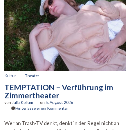
Kultur
Theater
TEMPTATION – Verführung im
Zimmertheater
von
Julia Kollum
on
5. August 2026
zu
Hinterlasse einen Kommentar
TEMPTATION
–
Wer an Trash-TV denkt, denkt in der Regel nicht an
Verführung