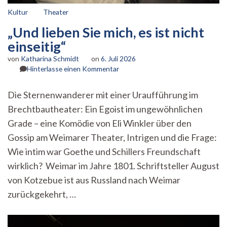
Kultur
Theater
„Und lieben Sie mich, es ist nicht
einseitig“
von
Katharina Schmidt
on
6. Juli 2026
zu
Hinterlasse einen Kommentar
„Und
lieben
Die Sternenwanderer mit einer Uraufführung im
Sie
Brechtbautheater: Ein Egoist im ungewöhnlichen
mich,
es
Grade – eine Komödie von Eli Winkler über den
ist
Gossip am Weimarer Theater, Intrigen und die Frage:
nicht
einseitig“
Wie intim war Goethe und Schillers Freundschaft
wirklich? Weimar im Jahre 1801. Schriftsteller August
von Kotzebue ist aus Russland nach Weimar
zurückgekehrt, …