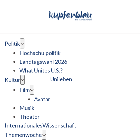
Politik
Hochschulpolitik
Landtagswahl 2026
What Unites U.S.?
Unileben
Kultur
Film
Avatar
Musik
Theater
Internationales
Wissenschaft
Themenwoche