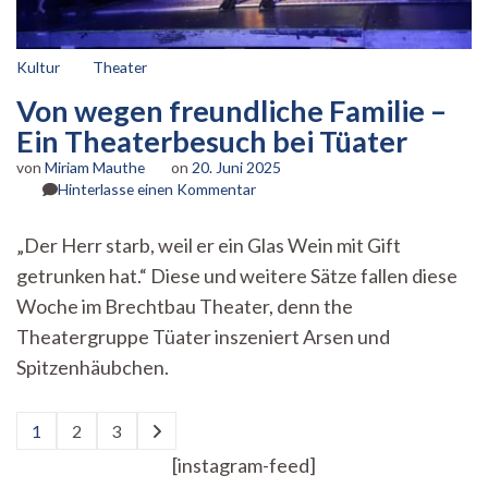
Kultur
Theater
Von wegen freundliche Familie –
Ein Theaterbesuch bei Tüater
von
Miriam Mauthe
on
20. Juni 2025
zu
Hinterlasse einen Kommentar
Von
wegen
„Der Herr starb, weil er ein Glas Wein mit Gift
freundliche
getrunken hat.“ Diese und weitere Sätze fallen diese
Familie
–
Woche im Brechtbau Theater, denn the
Ein
Theatergruppe Tüater inszeniert Arsen und
Theaterbesuch
bei
Spitzenhäubchen.
Tüater
Seitennummerierung
1
2
3
Seite
Seite
Seite
der
[instagram-feed]
Beiträge