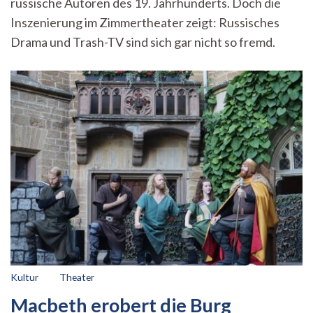
russische Autoren des 19. Jahrhunderts. Doch die
im
Zimmertheater
Inszenierung im Zimmertheater zeigt: Russisches
Drama und Trash-TV sind sich gar nicht so fremd.
Kultur
Theater
Macbeth erobert die Burg