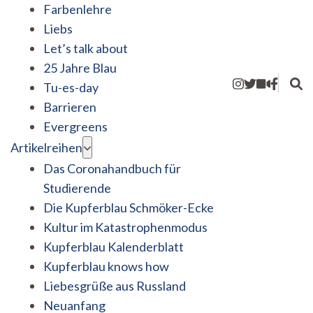
Farbenlehre
Liebs
Let’s talk about
25 Jahre Blau
Tu-es-day
Barrieren
Evergreens
Artikelreihen
Das Coronahandbuch für
Studierende
Die Kupferblau Schmöker-Ecke
Kultur im Katastrophenmodus
Kupferblau Kalenderblatt
Kupferblau knows how
Liebesgrüße aus Russland
Neuanfang