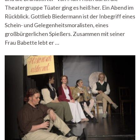
Hitzige
Theatergruppe Tüater ging es heiß her. Ein Abend im
Stimmung
im
Rückblick. Gottlieb Biedermann ist der Inbegriff eines
Brechtbautheater
Schein- und Gelegenheitsmoralisten, eines
großbürgerlichen Spießers. Zusammen mit seiner
Frau Babette lebt er …