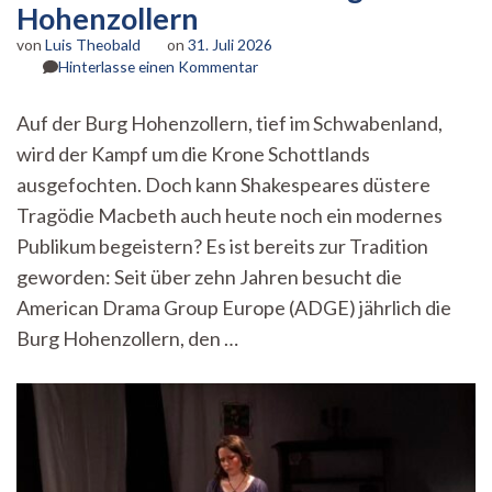
Hohenzollern
von
Luis Theobald
on
31. Juli 2026
zu
Hinterlasse einen Kommentar
Macbeth
erobert
Auf der Burg Hohenzollern, tief im Schwabenland,
die
wird der Kampf um die Krone Schottlands
Burg
Hohenzollern
ausgefochten. Doch kann Shakespeares düstere
Tragödie Macbeth auch heute noch ein modernes
Publikum begeistern? Es ist bereits zur Tradition
geworden: Seit über zehn Jahren besucht die
American Drama Group Europe (ADGE) jährlich die
Burg Hohenzollern, den …