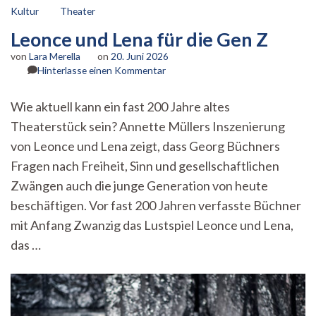
Kultur
Theater
Leonce und Lena für die Gen Z
von
Lara Merella
on
20. Juni 2026
zu
Hinterlasse einen Kommentar
Leonce
und
Wie aktuell kann ein fast 200 Jahre altes
Lena
Theaterstück sein? Annette Müllers Inszenierung
für
die
von Leonce und Lena zeigt, dass Georg Büchners
Gen
Fragen nach Freiheit, Sinn und gesellschaftlichen
Z
Zwängen auch die junge Generation von heute
beschäftigen. Vor fast 200 Jahren verfasste Büchner
mit Anfang Zwanzig das Lustspiel Leonce und Lena,
das …