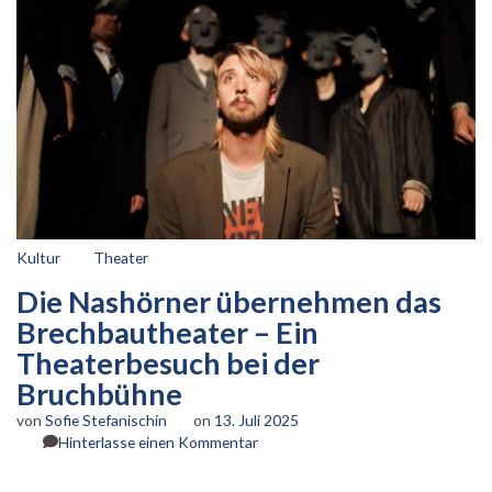
Kultur
Theater
Die Nashörner übernehmen das
Brechbautheater – Ein
Theaterbesuch bei der
Bruchbühne
von
Sofie Stefanischin
on
13. Juli 2025
zu
Hinterlasse einen Kommentar
Die
Nashörner