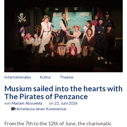
Internationales
Kultur
Theater
Musium sailed into the hearts with
The Pirates of Penzance
von
Mariam Abouelela
on
22. Juni 2026
zu
Hinterlasse einen Kommentar
Musium
sailed
From the 7th to the 12th of June, the charismatic
into