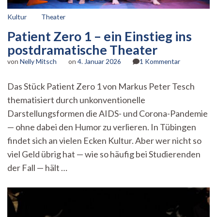
Kultur
Theater
Patient Zero 1 – ein Einstieg ins
postdramatische Theater
zu
von
Nelly Mitsch
on
4. Januar 2026
1 Kommentar
Patient
Zero
Das Stück Patient Zero 1 von Markus Peter Tesch
1 –
thematisiert durch unkonventionelle
ein
Einstieg
Darstellungsformen die AIDS- und Corona-Pandemie
ins
— ohne dabei den Humor zu verlieren. In Tübingen
postdramati
Theater
findet sich an vielen Ecken Kultur. Aber wer nicht so
viel Geld übrig hat — wie so häufig bei Studierenden
der Fall — hält …