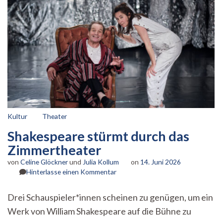
Kultur
Theater
Shakespeare stürmt durch das
Zimmertheater
von
Celine Glöckner
und
Julia Kollum
on
14. Juni 2026
zu
Hinterlasse einen Kommentar
Shakespeare
stürmt
Drei Schauspieler*innen scheinen zu genügen, um ein
durch
Werk von William Shakespeare auf die Bühne zu
das
Zimmertheater