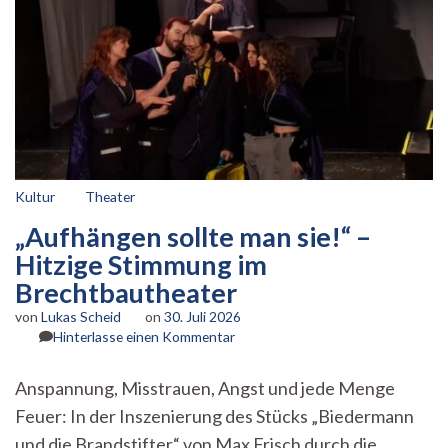
Kultur
Theater
„Aufhängen sollte man sie!“ –
Hitzige Stimmung im
Brechtbautheater
von
Lukas Scheid
on
30. Juli 2026
zu
Hinterlasse einen Kommentar
„Aufhängen
sollte
Anspannung, Misstrauen, Angst und jede Menge
man
Feuer: In der Inszenierung des Stücks „Biedermann
sie!“
–
und die Brandstifter“ von Max Frisch durch die