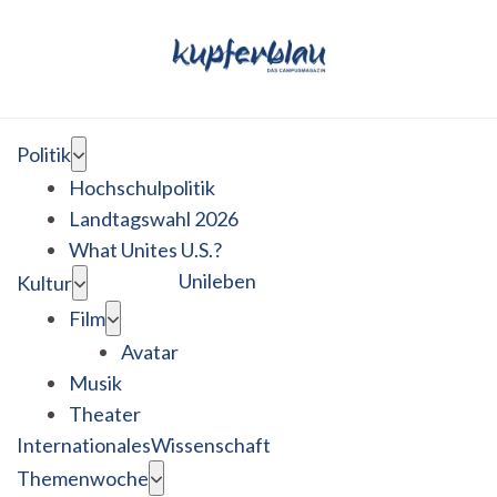
Politik
Hochschulpolitik
Landtagswahl 2026
What Unites U.S.?
Unileben
Kultur
Film
Avatar
Musik
Theater
Internationales
Wissenschaft
Themenwoche