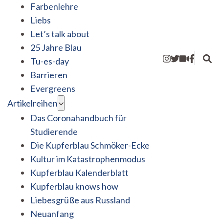
Farbenlehre
Liebs
Let’s talk about
25 Jahre Blau
Tu-es-day
Barrieren
Evergreens
Artikelreihen
Das Coronahandbuch für
Studierende
Die Kupferblau Schmöker-Ecke
Kultur im Katastrophenmodus
Kupferblau Kalenderblatt
Kupferblau knows how
Liebesgrüße aus Russland
Neuanfang