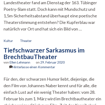
Landestheater fand am Dienstag der 163. Tübinger
Der
163.
Poetry-Slam statt. Doch kann mit Mundschutz und
Tübinger
1,5m-Sicherheitsabstand überhaupt eine poetische
Poetry-
Theaterstimmung entstehen? Die Kupferblau war
Slam
natürlich vor Ort und hat sich ein Bild von …
Kultur
Theater
Tiefschwarzer Sarkasmus im
BrechtbauTheater
von
Ellen Lehmann
on
29. Februar 2020
zu
Hinterlasse einen Kommentar
Tiefschwarzer
Sarkasmus
Für den, der schwarzen Humor liebt, diejenige, die
im
den Film von Johannes Naber kennt und für alle, die
BrechtbauTheater
einfach Lust auf ein wenig Theater haben: vom 28.
Februar bis zum 1. März wird im Brechtbautheater ein