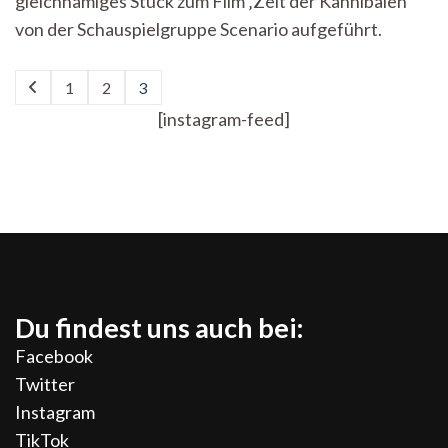
gleichnamiges Stück zum Film ‚Zeit der Kannibalen‘
von der Schauspielgruppe Scenario aufgeführt.
Seitennummerierung
1
2
3
Seite
Seite
Seite
der
[instagram-feed]
Beiträge
Du findest uns auch bei:
Facebook
Twitter
Instagram
TikTok