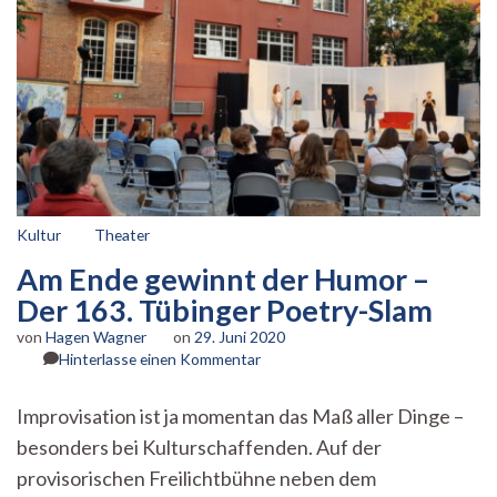
Kultur
Theater
Am Ende gewinnt der Humor –
Der 163. Tübinger Poetry-Slam
von
Hagen Wagner
on
29. Juni 2020
zu
Hinterlasse einen Kommentar
Am
Ende
Improvisation ist ja momentan das Maß aller Dinge –
gewinnt
besonders bei Kulturschaffenden. Auf der
der
Humor
provisorischen Freilichtbühne neben dem
–