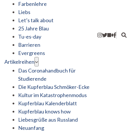
Farbenlehre
Liebs
Let’s talk about
25 Jahre Blau
Tu-es-day
Barrieren
Evergreens
Artikelreihen
Das Coronahandbuch für
Studierende
Die Kupferblau Schmöker-Ecke
Kultur im Katastrophenmodus
Kupferblau Kalenderblatt
Kupferblau knows how
Liebesgrüße aus Russland
Neuanfang