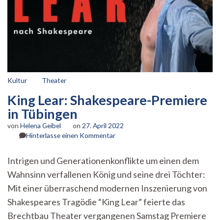
Kultur
Theater
King Lear: Shakespeare-Premiere
in Tübingen
von
Helena Geibel
on
27. April 2022
zu
Hinterlasse einen Kommentar
King
Lear:
Intrigen und Generationenkonflikte um einen dem
Shakespeare-
Wahnsinn verfallenen König und seine drei Töchter:
Premiere
in
Mit einer überraschend modernen Inszenierung von
Tübingen
Shakespeares Tragödie “King Lear” feierte das
Brechtbau Theater vergangenen Samstag Premiere