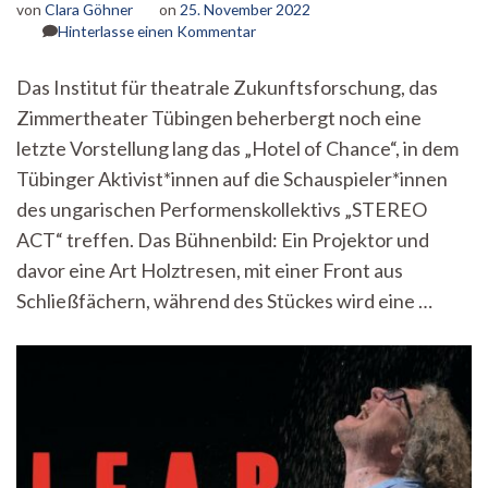
von
Clara Göhner
on
25. November 2022
zu
Hinterlasse einen Kommentar
Itz
time
Das Institut für theatrale Zukunftsforschung, das
for
Zimmertheater Tübingen beherbergt noch eine
something
new
letzte Vorstellung lang das „Hotel of Chance“, in dem
–
Tübinger Aktivist*innen auf die Schauspieler*innen
Herzlich
Willkommen
des ungarischen Performenskollektivs „STEREO
im
ACT“ treffen. Das Bühnenbild: Ein Projektor und
“Hotel
davor eine Art Holztresen, mit einer Front aus
of
Chance!“
Schließfächern, während des Stückes wird eine …