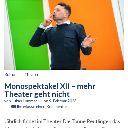
Kultur
Theater
Monospektakel XII – mehr
Theater geht nicht
von
Lukas Lummer
on
9. Februar 2023
zu
Hinterlasse einen Kommentar
Monospektakel
XII
Jährlich findet im Theater Die Tonne Reutlingen das
–