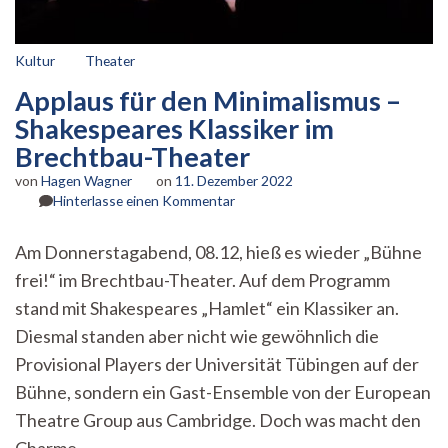
Kultur
Theater
Applaus für den Minimalismus –
Shakespeares Klassiker im
Brechtbau-Theater
von
Hagen Wagner
on
11. Dezember 2022
zu
Hinterlasse einen Kommentar
Applaus
für
Am Donnerstagabend, 08.12, hieß es wieder „Bühne
den
frei!“ im Brechtbau-Theater. Auf dem Programm
Minimalismus
–
stand mit Shakespeares „Hamlet“ ein Klassiker an.
Shakespeares
Diesmal standen aber nicht wie gewöhnlich die
Klassiker
im
Provisional Players der Universität Tübingen auf der
Brechtbau-
Bühne, sondern ein Gast-Ensemble von der European
Theater
Theatre Group aus Cambridge. Doch was macht den