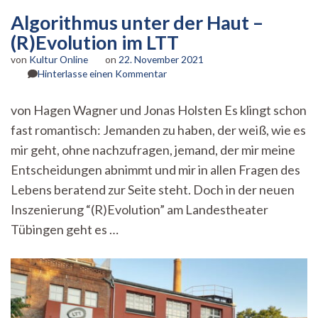
Algorithmus unter der Haut –
(R)Evolution im LTT
von
Kultur Online
on
22. November 2021
zu
Hinterlasse einen Kommentar
Algorithmus
unter
von Hagen Wagner und Jonas Holsten Es klingt schon
der
fast romantisch: Jemanden zu haben, der weiß, wie es
Haut
–
mir geht, ohne nachzufragen, jemand, der mir meine
(R)Evolution
Entscheidungen abnimmt und mir in allen Fragen des
im
LTT
Lebens beratend zur Seite steht. Doch in der neuen
Inszenierung “(R)Evolution” am Landestheater
Tübingen geht es …