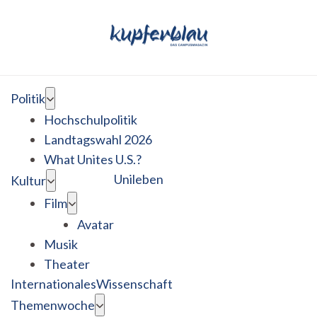
Politik
Hochschulpolitik
Landtagswahl 2026
What Unites U.S.?
Unileben
Kultur
Film
Avatar
Musik
Theater
Internationales
Wissenschaft
Themenwoche