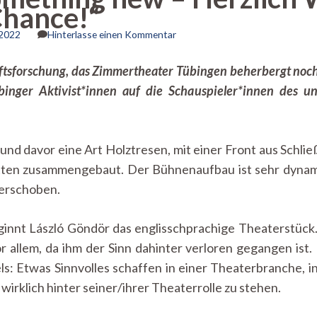
Chance!“
zu
 2022
Hinterlasse einen Kommentar
Itz
time
nftsforschung, das Zimmertheater Tübingen beherbergt noch 
for
inger Aktivist*innen auf die Schauspieler*innen des un
something
new
–
Herzlich
Willkommen
und davor eine Art Holztresen, mit einer Front aus Schl
im
atten zusammengebaut. Der Bühnenaufbau ist sehr dynam
“Hotel
erschoben.
of
Chance!“
ginnt László Göndör das englisschprachige Theaterstück. 
 allem, da ihm der Sinn dahinter verloren gegangen ist. 
s: Etwas Sinnvolles schaffen in einer Theaterbranche, in
wirklich hinter seiner/ihrer Theaterrolle zu stehen.