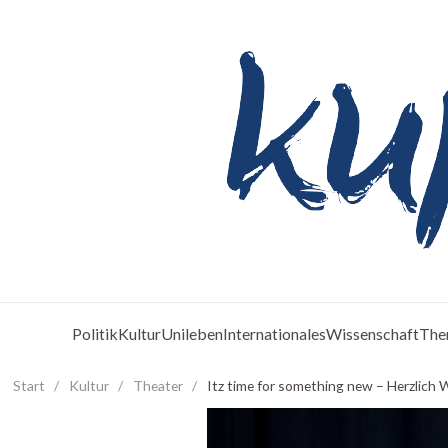
Politik
Kultur
Unileben
Internationales
Wissenschaft
The
Start
/
Kultur
/
Theater
/
Itz time for something new – Herzlich 