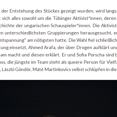
der Entstehung des Stückes gezeigt wurden, wird langs
 sich alles sowohl um die Tübinger Aktivist*innen, deren
hichte der ungarischen Schauspieler*innen. Die Aktivis
n unterschiedlichsten Gruppierungen herausgesucht, en
ntspannung“ am nötigsten hatte. Die Wahl fiel schließlich 
tung einsetzt, Ahmed Arafa, der über Drogen aufklärt un
m macht und diesen erklärt. Er und Sofia Porscha sind be
ss, die jüngste im Team steht als queere Person für Viel
László Göndör, Máté Martinkovics selbst schlüpfen in die