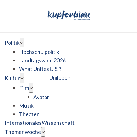
Politik
Hochschulpolitik
Landtagswahl 2026
What Unites U.S.?
Unileben
Kultur
Film
Avatar
Musik
Theater
Internationales
Wissenschaft
Themenwoche