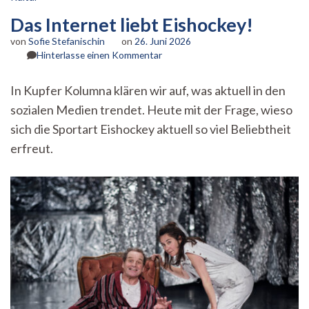
Das Internet liebt Eishockey!
von
Sofie Stefanischin
on
26. Juni 2026
zu
Hinterlasse einen Kommentar
Das
Internet
In Kupfer Kolumna klären wir auf, was aktuell in den
liebt
sozialen Medien trendet. Heute mit der Frage, wieso
Eishockey!
sich die Sportart Eishockey aktuell so viel Beliebtheit
erfreut.