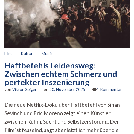
Film
Kultur
Musik
Haftbefehls Leidensweg:
Zwischen echtem Schmerz und
perfekter Inszenierung
zu
von
Viktor Geiger
on
20. November 2025
1 Kommentar
Haftbe
Leiden
Die neue Netflix-Doku über Haftbefehl von Sinan
Zwisc
Sevinch und Eric Moreno zeigt einen Künstler
echte
Schme
zwischen Ruhm, Sucht und Selbstzerstörung. Der
und
Film ist fesselnd, sagt aber letztlich mehr über die
perfek