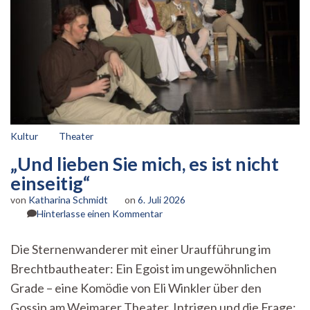
Kultur
Theater
„Und lieben Sie mich, es ist nicht
einseitig“
von
Katharina Schmidt
on
6. Juli 2026
zu
Hinterlasse einen Kommentar
„Und
lieben
Die Sternenwanderer mit einer Uraufführung im
Sie
Brechtbautheater: Ein Egoist im ungewöhnlichen
mich,
es
Grade – eine Komödie von Eli Winkler über den
ist
Gossip am Weimarer Theater, Intrigen und die Frage:
nicht