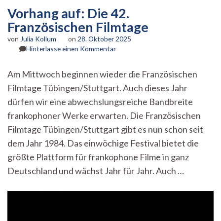
Vorhang auf: Die 42.
Französischen Filmtage
von
Julia Kollum
on
28. Oktober 2025
zu
Hinterlasse einen Kommentar
Vorhang
auf:
Am Mittwoch beginnen wieder die Französischen
Die
Filmtage Tübingen/Stuttgart. Auch dieses Jahr
42.
Französischen
dürfen wir eine abwechslungsreiche Bandbreite
Filmtage
frankophoner Werke erwarten. Die Französischen
Filmtage Tübingen/Stuttgart gibt es nun schon seit
dem Jahr 1984. Das einwöchige Festival bietet die
größte Plattform für frankophone Filme in ganz
Deutschland und wächst Jahr für Jahr. Auch …