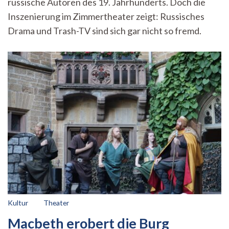
russische Autoren des 19. Jahrhunderts. Doch die
im
Zimmertheater
Inszenierung im Zimmertheater zeigt: Russisches
Drama und Trash-TV sind sich gar nicht so fremd.
Kultur
Theater
Macbeth erobert die Burg