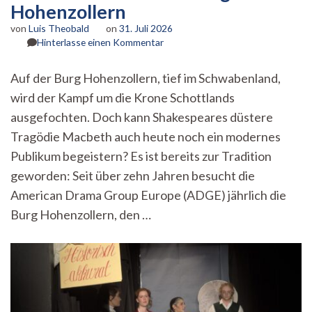
Hohenzollern
von
Luis Theobald
on
31. Juli 2026
zu
Hinterlasse einen Kommentar
Macbeth
erobert
Auf der Burg Hohenzollern, tief im Schwabenland,
die
wird der Kampf um die Krone Schottlands
Burg
Hohenzollern
ausgefochten. Doch kann Shakespeares düstere
Tragödie Macbeth auch heute noch ein modernes
Publikum begeistern? Es ist bereits zur Tradition
geworden: Seit über zehn Jahren besucht die
American Drama Group Europe (ADGE) jährlich die
Burg Hohenzollern, den …