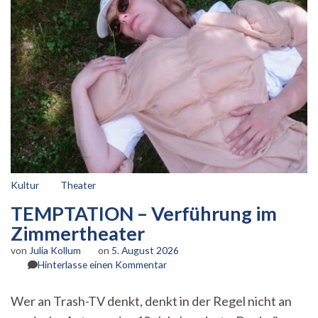
Kultur
Theater
TEMPTATION – Verführung im
Zimmertheater
von
Julia Kollum
on
5. August 2026
zu
Hinterlasse einen Kommentar
TEMPTATION
–
Wer an Trash-TV denkt, denkt in der Regel nicht an
Verführung