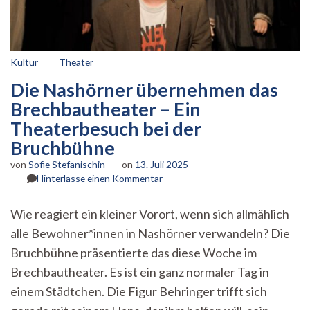
Kultur
Theater
Die Nashörner übernehmen das
Brechbautheater – Ein
Theaterbesuch bei der
Bruchbühne
von
Sofie Stefanischin
on
13. Juli 2025
zu
Hinterlasse einen Kommentar
Die
Nashörner
Wie reagiert ein kleiner Vorort, wenn sich allmählich
übernehmen
alle Bewohner*innen in Nashörner verwandeln? Die
das
Brechbautheater
Bruchbühne präsentierte das diese Woche im
–
Brechbautheater. Es ist ein ganz normaler Tag in
Ein
Theaterbesuch
einem Städtchen. Die Figur Behringer trifft sich
bei