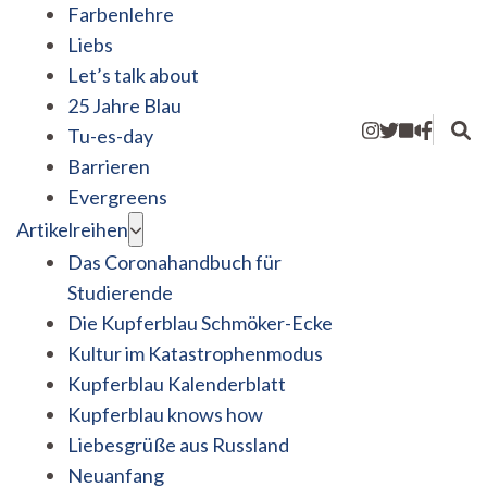
Farbenlehre
Liebs
Let’s talk about
25 Jahre Blau
Tu-es-day
Barrieren
Evergreens
Artikelreihen
Das Coronahandbuch für
Studierende
Die Kupferblau Schmöker-Ecke
Kultur im Katastrophenmodus
Kupferblau Kalenderblatt
Kupferblau knows how
Liebesgrüße aus Russland
Neuanfang