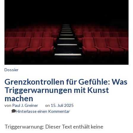
Dossier
Grenzkontrollen für Gefühle: Was
Triggerwarnungen mit Kunst
machen
von
Paul J. Greiner
on
15. Juli 2025
zu
Hinterlasse einen Kommentar
Grenzkontrollen
für
Triggerwarnung: Dieser Text enthält keine
Gefühle: