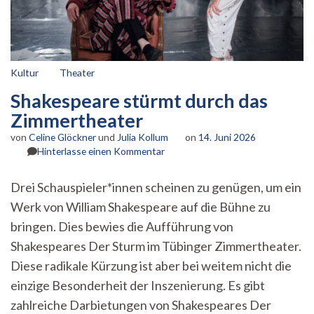
Kultur
Theater
Shakespeare stürmt durch das
Zimmertheater
von
Celine Glöckner
und
Julia Kollum
on
14. Juni 2026
zu
Hinterlasse einen Kommentar
Shakespeare
stürmt
Drei Schauspieler*innen scheinen zu genügen, um ein
durch
Werk von William Shakespeare auf die Bühne zu
das
Zimmertheater
bringen. Dies bewies die Aufführung von
Shakespeares Der Sturm im Tübinger Zimmertheater.
Diese radikale Kürzung ist aber bei weitem nicht die
einzige Besonderheit der Inszenierung. Es gibt
zahlreiche Darbietungen von Shakespeares Der