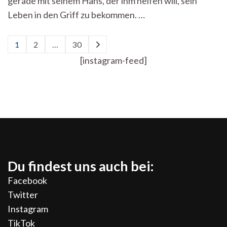
gerade mit seinem Hans, der ihm helfen will, sein
der
Leben in den Griff zu bekommen. …
Bruchbühne
Seitennummerierung
1
2
…
30
Seite
Seite
Seite
der
[instagram-feed]
Beiträge
Du findest uns auch bei:
Facebook
Twitter
Instagram
TikTok