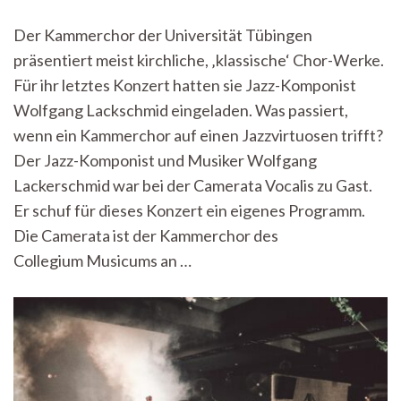
Camerata
Vocalis
Der Kammerchor der Universität Tübingen
meets
präsentiert meist kirchliche, ‚klassische‘ Chor-Werke.
Jazz
Für ihr letztes Konzert hatten sie Jazz-Komponist
Wolfgang Lackschmid eingeladen. Was passiert,
wenn ein Kammerchor auf einen Jazzvirtuosen trifft?
Der Jazz-Komponist und Musiker Wolfgang
Lackerschmid war bei der Camerata Vocalis zu Gast.
Er schuf für dieses Konzert ein eigenes Programm.
Die Camerata ist der Kammerchor des
Collegium Musicums an …