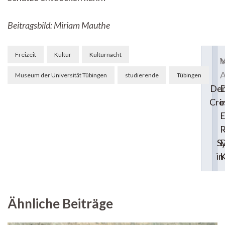
Beitragsbild: Miriam Mauthe
Beitragsnavigation
Freizeit
Kultur
Kulturnacht
N
V
A
Museum der Universität Tübingen
studierende
Tübingen
Dem
D
Cro
i
E
R
Sy
D
in
Ähnliche Beiträge