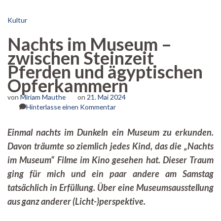
Kultur
Nachts im Museum –
zwischen Steinzeit
Pferden und ägyptischen
Opferkammern
von
Miriam Mauthe
on
21. Mai 2024
zu
Hinterlasse einen Kommentar
Nachts
im
Einmal nachts im Dunkeln ein Museum zu erkunden.
Museum
Davon träumte so ziemlich jedes Kind, das die „Nachts
–
zwischen
im Museum“ Filme im Kino gesehen hat. Dieser Traum
Steinzeit
ging für mich und ein paar andere am Samstag
Pferden
und
tatsächlich in Erfüllung. Über eine Museumsausstellung
ägyptischen
aus ganz anderer (Licht-)perspektive.
Opferkammern