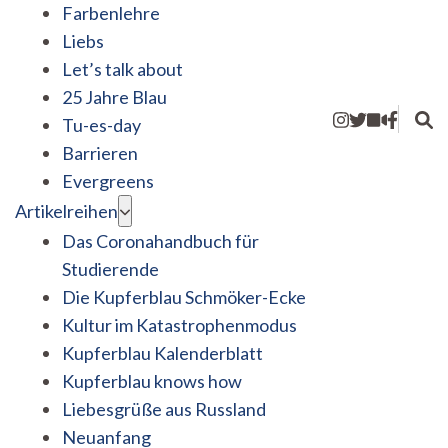
Farbenlehre
Liebs
Let’s talk about
25 Jahre Blau
Tu-es-day
Barrieren
Evergreens
Artikelreihen
Das Coronahandbuch für
Studierende
Die Kupferblau Schmöker-Ecke
Kultur im Katastrophenmodus
Kupferblau Kalenderblatt
Kupferblau knows how
Liebesgrüße aus Russland
Neuanfang