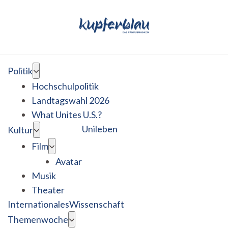
Politik
Hochschulpolitik
Landtagswahl 2026
What Unites U.S.?
Unileben
Kultur
Film
Avatar
Musik
Theater
Internationales
Wissenschaft
Themenwoche