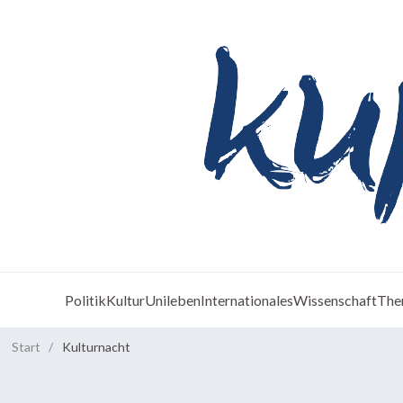
Politik
Kultur
Unileben
Internationales
Wissenschaft
The
Start
/
Kulturnacht