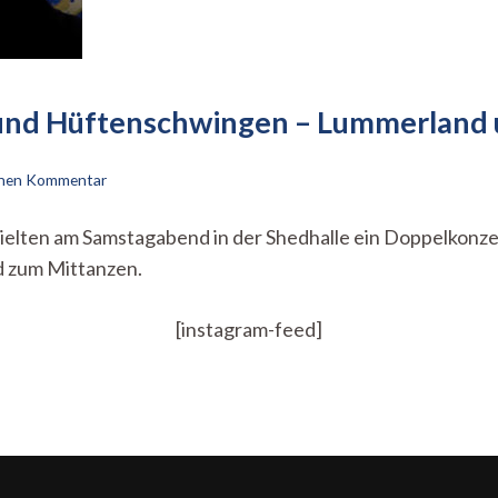
nd Hüftenschwingen – Lummerland u
zu
einen Kommentar
Zum
Headbangen,
ten am Samstagabend in der Shedhalle ein Doppelkonzert. 
Moshpiten
d zum Mittanzen.
und
Hüftenschwingen
–
[instagram-feed]
Lummerland
und
Strahlemann
in
der
Shedhalle