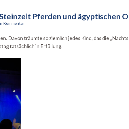
Steinzeit Pferden und ägyptischen
zu
nen Kommentar
Nachts
im
n. Davon träumte so ziemlich jedes Kind, das die „Nachts
Museum
ag tatsächlich in Erfüllung.
–
zwischen
Steinzeit
Pferden
und
ägyptischen
Opferkammern