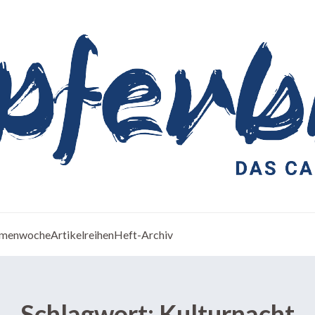
menwoche
Artikelreihen
Heft-Archiv
Schlagwort:
Kulturnacht