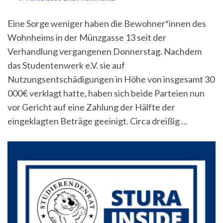
Gerichtliche
Einigung
Eine Sorge weniger haben die Bewohner*innen des
mit
Wohnheims in der Münzgasse 13 seit der
dem
Studentenwerk
Verhandlung vergangenen Donnerstag. Nachdem
e.V.:
das Studentenwerk e.V. sie auf
Bewohner*innen
der
Nutzungsentschädigungen in Höhe von insgesamt 30
Münzgasse
000€ verklagt hatte, haben sich beide Parteien nun
13
vor Gericht auf eine Zahlung der Hälfte der
zahlen
weniger
eingeklagten Beträge geeinigt. Circa dreißig …