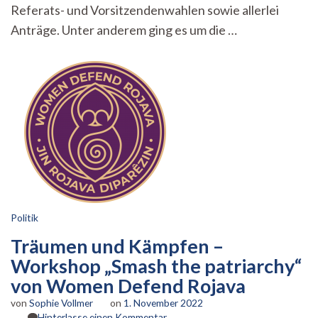
im
Referats- und Vorsitzendenwahlen sowie allerlei
Tal
Anträge. Unter anderem ging es um die …
und
auf
dem
Berg
Politik
Träumen und Kämpfen –
Workshop „Smash the patriarchy“
von Women Defend Rojava
von
Sophie Vollmer
on
1. November 2022
zu
Hinterlasse einen Kommentar