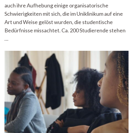
am
auch ihre Aufhebung einige organisatorische
Uniklinikum
Schwierigkeiten mit sich, die im Uniklinikum auf eine
stehen
Art und Weise gelöst wurden, die studentische
ohne
Einkommen
Bedürfnisse missachtet. Ca. 200 Studierende stehen
da
…