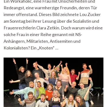
Ein Workaholic, eine Frau mit Unsicherheiten und
Vorbild?
Redeangst, eine warmherzige Freundin, deren Tür
–
Lesung
immer offenstand. Dieses Bild zeichnete Lou Zucker
und
am Sonntag bei ihrer Lesung über die Sozialistin und
Diskussion
über
Frauenrechtlerin Clara Zetkin. Doch warum wird eine
Clara
solche Frau in einer Reihe genannt mit NS-
Zetkin
Anhängern, Militaristen, Antisemiten und
Kolonialisten? Ein „Knoten“ …