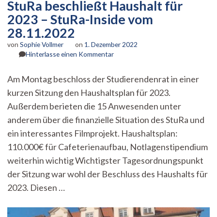
StuRa beschließt Haushalt für
2023 – StuRa-Inside vom
28.11.2022
von
Sophie Vollmer
on
1. Dezember 2022
zu
Hinterlasse einen Kommentar
StuRa
beschließt
Am Montag beschloss der Studierendenrat in einer
Haushalt
kurzen Sitzung den Haushaltsplan für 2023.
für
2023
Außerdem berieten die 15 Anwesenden unter
–
anderem über die finanzielle Situation des StuRa und
StuRa-
Inside
ein interessantes Filmprojekt. Haushaltsplan:
vom
110.000€ für Cafeterienaufbau, Notlagenstipendium
28.11.2022
weiterhin wichtig Wichtigster Tagesordnungspunkt
der Sitzung war wohl der Beschluss des Haushalts für
2023. Diesen …