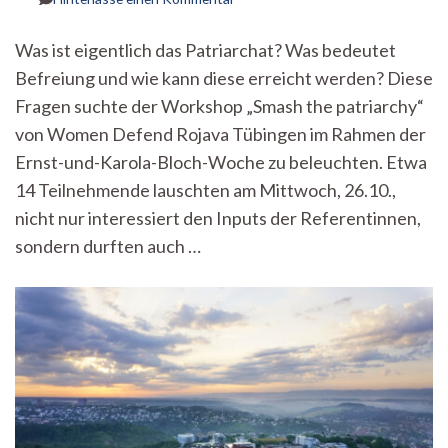
Träumen
und
Was ist eigentlich das Patriarchat? Was bedeutet
Kämpfen
Befreiung und wie kann diese erreicht werden? Diese
–
Workshop
Fragen suchte der Workshop „Smash the patriarchy“
„Smash
von Women Defend Rojava Tübingen im Rahmen der
the
patriarchy“
Ernst-und-Karola-Bloch-Woche zu beleuchten. Etwa
von
14 Teilnehmende lauschten am Mittwoch, 26.10.,
Women
nicht nur interessiert den Inputs der Referentinnen,
Defend
Rojava
sondern durften auch …