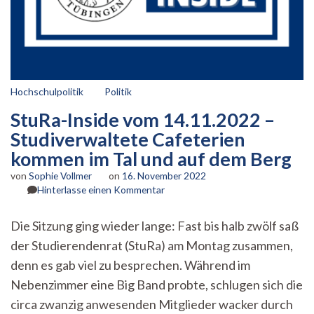
Hochschulpolitik
Politik
StuRa-Inside vom 14.11.2022 –
Studiverwaltete Cafeterien
kommen im Tal und auf dem Berg
von
Sophie Vollmer
on
16. November 2022
zu
Hinterlasse einen Kommentar
StuRa-
Inside
Die Sitzung ging wieder lange: Fast bis halb zwölf saß
vom
der Studierendenrat (StuRa) am Montag zusammen,
14.11.2022
–
denn es gab viel zu besprechen. Während im
Studiverwaltete
Nebenzimmer eine Big Band probte, schlugen sich die
Cafeterien
kommen
circa zwanzig anwesenden Mitglieder wacker durch