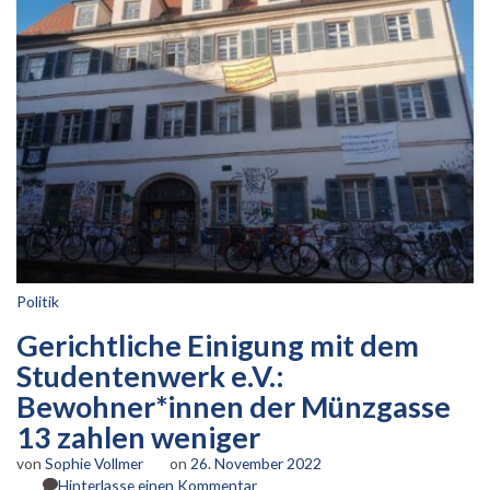
Politik
Gerichtliche Einigung mit dem
Studentenwerk e.V.:
Bewohner*innen der Münzgasse
13 zahlen weniger
von
Sophie Vollmer
on
26. November 2022
zu
Hinterlasse einen Kommentar