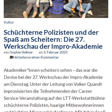
Kultur
Schüchterne Polizisten und der
Spaß am Scheitern: Die 27.
Werkschau der Impro-Akademie
von
Sophie Vollmer
on
3. Februar 2023
zu
Hinterlasse einen Kommentar
Schüchterne
Polizisten
Akademiker*innen scheitern sehen – das war die
und
Devise bei der 27. Werkschau der Impro-Akademie
der
Spaß
am Dienstag. Unter der Leitung von Volker Quandt
am
improvisierten die Teilnehmenden der Career
Scheitern:
Die
Service-Veranstaltung auf der LTT-Werkstattbühne
27.
schüchterne Polizisten, haarige Mitbewohnerinnen
Werkschau
der