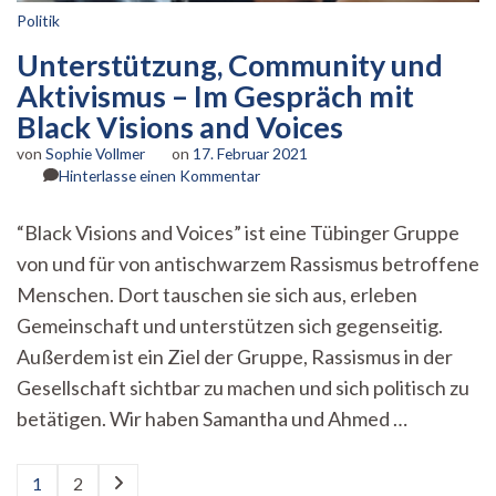
Politik
Unterstützung, Community und
Aktivismus – Im Gespräch mit
Black Visions and Voices
von
Sophie Vollmer
on
17. Februar 2021
zu
Hinterlasse einen Kommentar
Unterstützung,
Community
“Black Visions and Voices” ist eine Tübinger Gruppe
und
von und für von antischwarzem Rassismus betroffene
Aktivismus
–
Menschen. Dort tauschen sie sich aus, erleben
Im
Gemeinschaft und unterstützen sich gegenseitig.
Gespräch
mit
Außerdem ist ein Ziel der Gruppe, Rassismus in der
Black
Gesellschaft sichtbar zu machen und sich politisch zu
Visions
betätigen. Wir haben Samantha und Ahmed …
and
Voices
Seitennummerierung
1
2
Seite
Seite