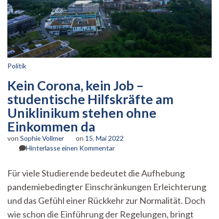
Politik
Kein Corona, kein Job –
studentische Hilfskräfte am
Uniklinikum stehen ohne
Einkommen da
von
Sophie Vollmer
on
15. Mai 2022
zu
Hinterlasse einen Kommentar
Kein
Corona,
Für viele Studierende bedeutet die Aufhebung
kein
pandemiebedingter Einschränkungen Erleichterung
Job
–
und das Gefühl einer Rückkehr zur Normalität. Doch
studentische
wie schon die Einführung der Regelungen, bringt
Hilfskräfte