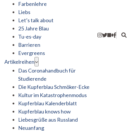
Farbenlehre
Liebs
Let’s talk about
25 Jahre Blau
Tu-es-day
Barrieren
Evergreens
Artikelreihen
Das Coronahandbuch für
Studierende
Die Kupferblau Schmöker-Ecke
Kultur im Katastrophenmodus
Kupferblau Kalenderblatt
Kupferblau knows how
Liebesgrüße aus Russland
Neuanfang