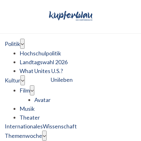
Politik
Hochschulpolitik
Landtagswahl 2026
What Unites U.S.?
Unileben
Kultur
Film
Avatar
Musik
Theater
Internationales
Wissenschaft
Themenwoche