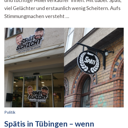
und tüchtige Mixerverkäufer*innen. Mit dabei: Spaß,
Impro-
viel Gelächter und erstaunlich wenig Scheitern. Aufs
Akademie
Stimmungmachen versteht …
Politik
Spätis in Tübingen – wenn