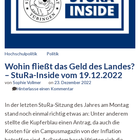
Hochschulpolitik
Politik
Wohin fließt das Geld des Landes?
– StuRa-Inside vom 19.12.2022
von
Sophie Vollmer
on
23. Dezember 2022
zu
Hinterlasse einen Kommentar
Wohin
fließt
In der letzten StuRa-Sitzung des Jahres am Montag
das
stand noch einmal richtig etwas an: Unter anderem
Geld
des
stellte die Kupferblau einen Antrag, da auch die
Landes?
Kosten für ein Campusmagazin von der Inflation
–
StuRa-
betroffen sind. Außerdem beschäftigten sich die