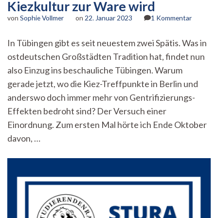
Kiezkultur zur Ware wird
zu
von
Sophie Vollmer
on
22. Januar 2023
1 Kommentar
Spätis
in
In Tübingen gibt es seit neuestem zwei Spätis. Was in
Tübinge
ostdeutschen Großstädten Tradition hat, findet nun
–
wenn
also Einzug ins beschauliche Tübingen. Warum
Kiezkult
gerade jetzt, wo die Kiez-Treffpunkte in Berlin und
zur
Ware
anderswo doch immer mehr von Gentrifizierungs-
wird
Effekten bedroht sind? Der Versuch einer
Einordnung. Zum ersten Mal hörte ich Ende Oktober
davon, …