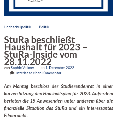
Hochschulpolitik
Politik
StuRa beschließt
Haushalt für 2023 –
StuRa-Inside vom
28.11.2022
von
Sophie Vollmer
on
1. Dezember 2022
zu
Hinterlasse einen Kommentar
StuRa
beschließt
Am Montag beschloss der Studierendenrat in einer
Haushalt
kurzen Sitzung den Haushaltsplan für 2023. Außerdem
für
2023
berieten die 15 Anwesenden unter anderem über die
–
finanzielle Situation des StuRa und ein interessantes
StuRa-
Inside
Filmprojekt.