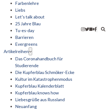
Farbenlehre
Liebs
Let’s talk about
25 Jahre Blau
Tu-es-day
Barrieren
Evergreens
Artikelreihen
Das Coronahandbuch für
Studierende
Die Kupferblau Schmöker-Ecke
Kultur im Katastrophenmodus
Kupferblau Kalenderblatt
Kupferblau knows how
Liebesgrüße aus Russland
Neuanfang