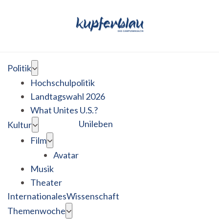
Politik
Hochschulpolitik
Landtagswahl 2026
What Unites U.S.?
Unileben
Kultur
Film
Avatar
Musik
Theater
Internationales
Wissenschaft
Themenwoche