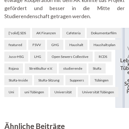
etwaige Kooperation mit dem AK könnte das Projekt
gefördert und besser in die Mitte der
Studierendenschaft getragen werden.
Beitragsnavigation
['solid].SDS
AK Finanzen
Cafeteria
Dokumentarfilm
featured
FSVV
GHG
Haushalt
Haushaltsplan
Juso-HSG
LHG
Open Sewers Collective
RCDS
Lebe
Tüb
Rojava
Streitkultur e.V.
studierende
StuRa
StuRa-Inside
StuRa-Sitzung
Suppeers
Tübingen
So
P
Uni
uni Tübingen
Universität
Universität Tübingen
Ähnliche Beiträge