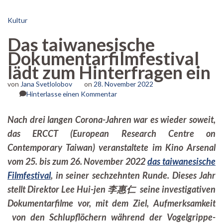
Kultur
Das taiwanesische
Dokumentarfilmfestival
lädt zum Hinterfragen ein
von
Jana Svetlolobov
on
28. November 2022
zu
Hinterlasse einen Kommentar
Das
taiwanesische
Nach drei langen Corona-Jahren war es wieder soweit,
Dokumentarfilmfestival
das ERCCT (European Research Centre on
lädt
zum
Contemporary Taiwan) veranstaltete im Kino Arsenal
Hinterfragen
vom 25. bis zum 26. November 2022
das taiwanesische
ein
Filmfestival
, in seiner sechzehnten Runde. Dieses Jahr
stellt Direktor Lee Hui-jen 李惠仁 seine investigativen
Dokumentarfilme vor, mit dem Ziel, Aufmerksamkeit
von den Schlupflöchern während der Vogelgrippe-