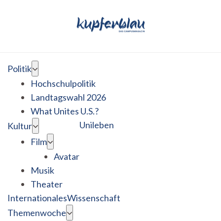
Politik
Hochschulpolitik
Landtagswahl 2026
What Unites U.S.?
Unileben
Kultur
Film
Avatar
Musik
Theater
Internationales
Wissenschaft
Themenwoche