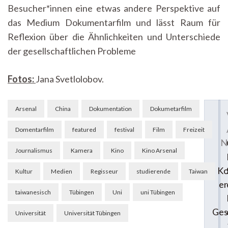
Besucher*innen eine etwas andere Perspektive auf
das Medium Dokumentarfilm und lässt Raum für
Reflexion über die Ähnlichkeiten und Unterschiede
der gesellschaftlichen Probleme
Fotos:
Jana Svetlolobov.
Beitragsnavigation
Arsenal
China
Dokumentation
Dokumetarfilm
Domentarfilm
featured
festival
Film
Freizeit
N
Journalismus
Kamera
Kino
Kino Arsenal
Ko
Kultur
Medien
Regisseur
studierende
Taiwan
er
taiwanesisch
Tübingen
Uni
uni Tübingen
Ges
Universität
Universität Tübingen