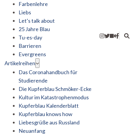
Farbenlehre
Liebs
Let’s talk about
25 Jahre Blau
Tu-es-day
Barrieren
Evergreens
Artikelreihen
Das Coronahandbuch für
Studierende
Die Kupferblau Schmöker-Ecke
Kultur im Katastrophenmodus
Kupferblau Kalenderblatt
Kupferblau knows how
Liebesgrüße aus Russland
Neuanfang