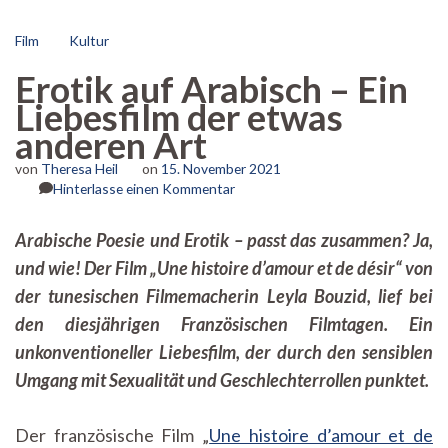
Film
Kultur
Erotik auf Arabisch – Ein
Liebesfilm der etwas
anderen Art
von
Theresa Heil
on
15. November 2021
zu
Hinterlasse einen Kommentar
Erotik
auf
Arabische Poesie und Erotik – passt das zusammen? Ja,
Arabisch
und wie! Der Film „Une histoire d’amour et de désir“ von
–
Ein
der tunesischen Filmemacherin Leyla Bouzid, lief bei
Liebesfilm
den diesjährigen Französischen Filmtagen. Ein
der
etwas
unkonventioneller Liebesfilm, der durch den sensiblen
anderen
Umgang mit Sexualität und Geschlechterrollen punktet.
Art
Der französische Film „
Une histoire d’amour et de