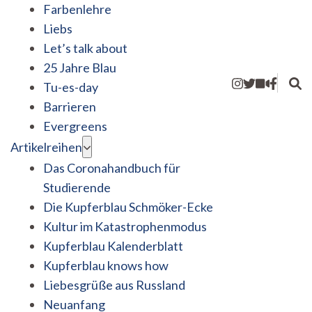
Farbenlehre
Liebs
Let’s talk about
25 Jahre Blau
Tu-es-day
Barrieren
Evergreens
Artikelreihen
Das Coronahandbuch für
Studierende
Die Kupferblau Schmöker-Ecke
Kultur im Katastrophenmodus
Kupferblau Kalenderblatt
Kupferblau knows how
Liebesgrüße aus Russland
Neuanfang