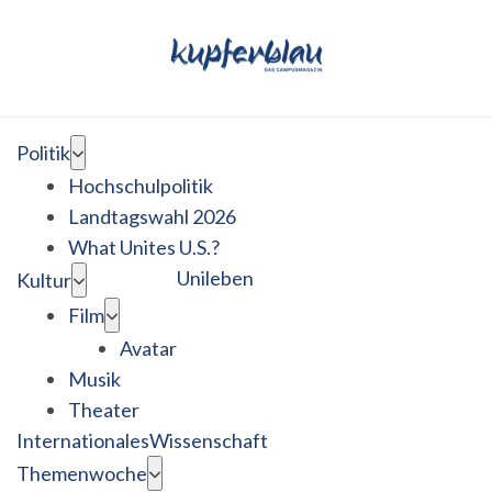
Politik
Hochschulpolitik
Landtagswahl 2026
What Unites U.S.?
Unileben
Kultur
Film
Avatar
Musik
Theater
Internationales
Wissenschaft
Themenwoche