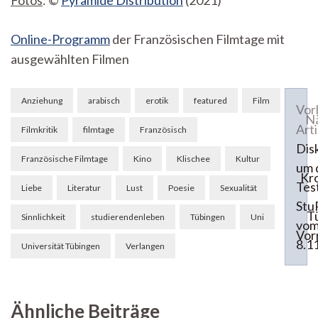
Fotos
: ©
Pyramide Distribution
(2021)
Online-Programm
der Französischen Filmtage mit
ausgewählten Filmen
Beitragsnavigation
Anziehung
arabisch
erotik
featured
Film
Vor
N
Arti
Filmkritik
filmtage
Französisch
Dis
Französische Filmtage
Kino
Klischee
Kultur
um 
Kr
Test
Liebe
Literatur
Lust
Poesie
Sexualität
Stu
T
Sinnlichkeit
studierendenleben
Tübingen
Uni
vo
Vor
8.1
Universität Tübingen
Verlangen
Ähnliche Beiträge