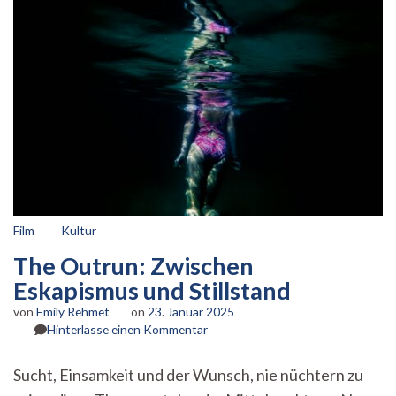
Film
Kultur
The Outrun: Zwischen
Eskapismus und Stillstand
von
Emily Rehmet
on
23. Januar 2025
zu
Hinterlasse einen Kommentar
The
Outrun:
Sucht, Einsamkeit und der Wunsch, nie nüchtern zu
Zwischen