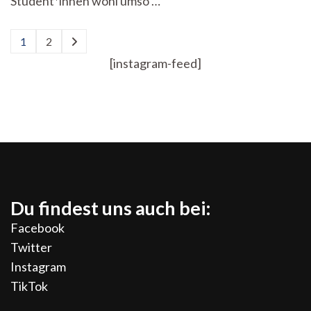
Student*innen wohl umso …
in
Spielfilmen
Seitennummerierung
1
2
Seite
Seite
der
[instagram-feed]
Beiträge
Du findest uns auch bei:
Facebook
Twitter
Instagram
TikTok