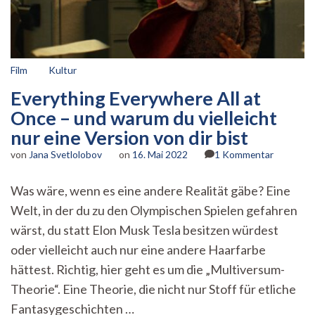
Film
Kultur
Everything Everywhere All at
Once – und warum du vielleicht
nur eine Version von dir bist
zu
von
Jana Svetlolobov
on
16. Mai 2022
1 Kommentar
Everythi
Everywhe
Was wäre, wenn es eine andere Realität gäbe? Eine
All
Welt, in der du zu den Olympischen Spielen gefahren
at
Once
wärst, du statt Elon Musk Tesla besitzen würdest
–
oder vielleicht auch nur eine andere Haarfarbe
und
warum
hättest. Richtig, hier geht es um die „Multiversum-
du
Theorie“. Eine Theorie, die nicht nur Stoff für etliche
vielleicht
Fantasygeschichten …
nur