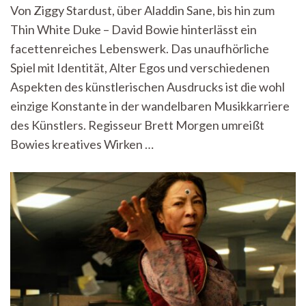
Kaleidoskop
Von Ziggy Stardust, über Aladdin Sane, bis hin zum
audiovisueller
Thin White Duke – David Bowie hinterlässt ein
Eindrücke:
„Moonage
facettenreiches Lebenswerk. Das unaufhörliche
Daydream“
Spiel mit Identität, Alter Egos und verschiedenen
im
Kino
Aspekten des künstlerischen Ausdrucks ist die wohl
Arsenal
einzige Konstante in der wandelbaren Musikkarriere
des Künstlers. Regisseur Brett Morgen umreißt
Bowies kreatives Wirken …