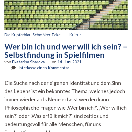
Die Kupferblau Schmöker-Ecke
Kultur
Wer bin ich und wer will ich sein? –
Selbstfindung in Spielfilmen
von
Ekaterina Sharova
on
14. Juni 2021
zu
Hinterlasse einen Kommentar
Wer
bin
Die Suche nach der eigenen Identität und dem Sinn
ich
des Lebens ist ein bekanntes Thema, welches jedoch
und
wer
immer wieder aufs Neue erfasst werden kann.
will
Philosophische Fragen wie ‚Wer bin ich?‘, ‚Wer will ich
ich
sein?
sein?‘ oder ‚Was erfüllt mich?‘ sind zeitlos und
–
bedeutungsvoll für alle Menschen, für uns
Selbstfindung