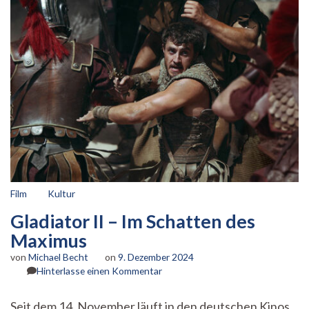
Film
Kultur
Gladiator II – Im Schatten des
Maximus
von
Michael Becht
on
9. Dezember 2024
zu
Hinterlasse einen Kommentar
Gladiator
II
Seit dem 14. November läuft in den deutschen Kinos