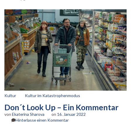
eine
Version
von
dir
bist
Kultur
Kultur im Katastrophenmodus
Don´t Look Up – Ein Kommentar
von
Ekaterina Sharova
on
16. Januar 2022
zu
Hinterlasse einen Kommentar
Don