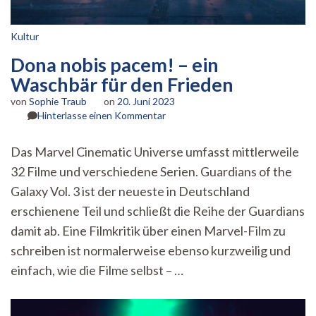
Kultur
Dona nobis pacem! – ein
Waschbär für den Frieden
von
Sophie Traub
on
20. Juni 2023
zu
Hinterlasse einen Kommentar
Dona
nobis
Das Marvel Cinematic Universe umfasst mittlerweile
pacem!
32 Filme und verschiedene Serien. Guardians of the
–
ein
Galaxy Vol. 3 ist der neueste in Deutschland
Waschbär
erschienene Teil und schließt die Reihe der Guardians
für
den
damit ab. Eine Filmkritik über einen Marvel-Film zu
Frieden
schreiben ist normalerweise ebenso kurzweilig und
einfach, wie die Filme selbst – …