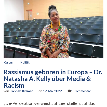
Kultur
Politik
Rassismus geboren in Europa – Dr.
Natasha A. Kelly über Media &
Racism
zu
von
Hannah Krämer
on
12. Mai 2022
1 Kommentar
Rassismus
geboren
„De-Perception verweist auf Leerstellen, auf das
in