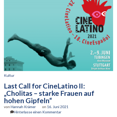
Kultur
Last Call for CineLatino II:
„Cholitas – starke Frauen auf
hohen Gipfeln“
von
Hannah Krämer
on
16. Juni 2021
zu
Hinterlasse einen Kommentar
Last