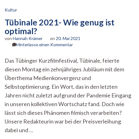
Kultur
Tübinale 2021- Wie genug ist
optimal?
von
Hannah Krämer
on
20. Mai 2021
zu
Hinterlasse einen Kommentar
Tübinale
2021-
Das Tübinger Kurzfilmfestival, Tübinale, feierte
Wie
diesen Montag ein zehnjähriges Jubiläum mit dem
genug
ist
Überthema Medienkonvergenz und
optimal?
Selbstoptimierung. Ein Wort, das in den letzten
Jahren nicht zuletzt aufgrund der Pandemie Eingang
in unseren kollektiven Wortschatz fand. Doch wie
lässt sich dieses Phänomen filmisch verarbeiten?
Unsere Redakteurin war bei der Preisverleihung
dabei und …