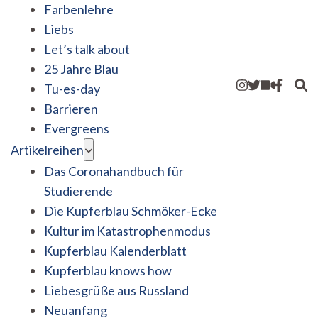
Farbenlehre
Liebs
Let’s talk about
25 Jahre Blau
Tu-es-day
Barrieren
Evergreens
Artikelreihen
Das Coronahandbuch für
Studierende
Die Kupferblau Schmöker-Ecke
Kultur im Katastrophenmodus
Kupferblau Kalenderblatt
Kupferblau knows how
Liebesgrüße aus Russland
Neuanfang