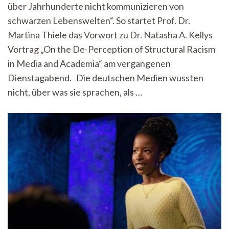
über Jahrhunderte nicht kommunizieren von
Europa
–
schwarzen Lebenswelten“. So startet Prof. Dr.
Dr.
Martina Thiele das Vorwort zu Dr. Natasha A. Kellys
Natasha
A.
Vortrag „On the De-Perception of Structural Racism
Kelly
in Media and Academia“ am vergangenen
über
Dienstagabend. Die deutschen Medien wussten
Media
&
nicht, über was sie sprachen, als …
Racism