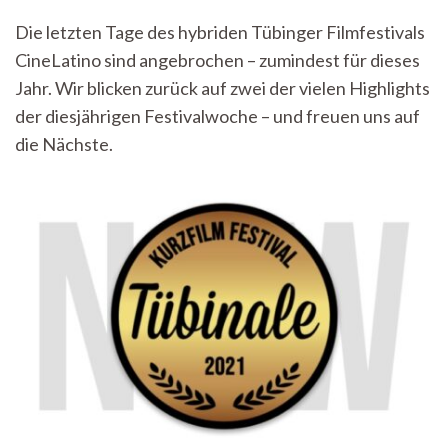
Call
Die letzten Tage des hybriden Tübinger Filmfestivals
for
CineLatino sind angebrochen – zumindest für dieses
CineLatino
II:
Jahr. Wir blicken zurück auf zwei der vielen Highlights
„Cholitas
der diesjährigen Festivalwoche – und freuen uns auf
–
starke
die Nächste.
Frauen
auf
hohen
Gipfeln“