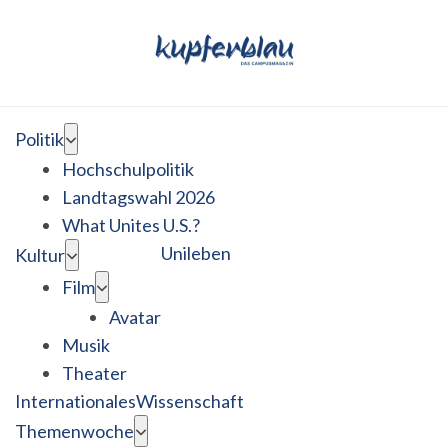
Politik
Hochschulpolitik
Landtagswahl 2026
What Unites U.S.?
Unileben
Kultur
Film
Avatar
Musik
Theater
Internationales
Wissenschaft
Themenwoche