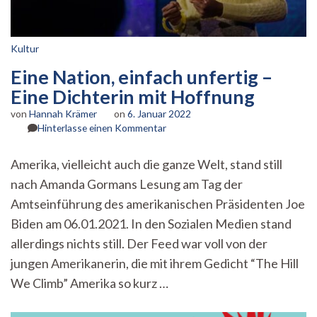
Kultur
Eine Nation, einfach unfertig –
Eine Dichterin mit Hoffnung
von
Hannah Krämer
on
6. Januar 2022
zu
Hinterlasse einen Kommentar
Eine
Nation,
Amerika, vielleicht auch die ganze Welt, stand still
einfach
nach Amanda Gormans Lesung am Tag der
unfertig
–
Amtseinführung des amerikanischen Präsidenten Joe
Eine
Biden am 06.01.2021. In den Sozialen Medien stand
Dichterin
mit
allerdings nichts still. Der Feed war voll von der
Hoffnung
jungen Amerikanerin, die mit ihrem Gedicht “The Hill
We Climb” Amerika so kurz …