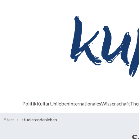
Politik
Kultur
Unileben
Internationales
Wissenschaft
The
Start
/
studierendenleben
S