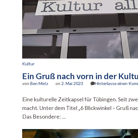
a
B
g
Kultur
Ein Gruß nach vorn in der Kult
von
Ben Metz
on
2. Mai 2023
Hinterlasse einen Ko
Eine kulturelle Zeitkapsel für Tübingen. Seit zwe
macht. Unter dem Titel „6 Blickwinkel – Gruß nac
Das Besondere: …