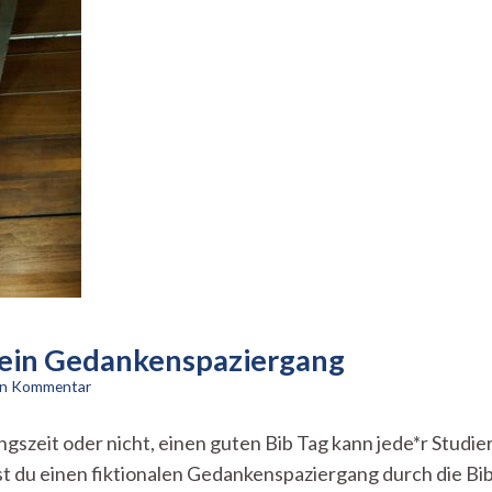
 ein Gedankenspaziergang
zu
nen Kommentar
Unibib-
Landschaft
sungszeit oder nicht, einen guten Bib Tag kann jede*r Stu
Tübingen
ndest du einen fiktionalen Gedankenspaziergang durch die B
–