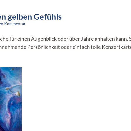
en gelben Gefühls
zu
nen Kommentar
Neid
–
lche für einen Augenblick oder über Jahre anhalten kann.
Aspekte
nnehmende Persönlichkeit oder einfach tolle Konzertkarten
eines
gefräßigen
gelben
Gefühls