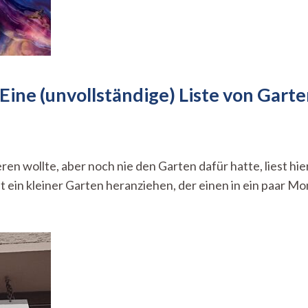
 Eine (unvollständige) Liste von Gart
u
arbenlehre:
Mach’s
en wollte, aber noch nie den Garten dafür hatte, liest hie
ir
ut ein kleiner Garten heranziehen, der einen in ein paar 
grün
–
ine
unvollständige)
iste
von
artenaussaat,
ie
auch