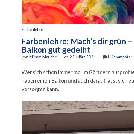
Farbenlehre
Farbenlehre: Mach’s dir grün –
Balkon gut gedeiht
z
von
Miriam Mauthe
on
22. März 2024
1 Kommentar
F
Wer sich schon immer mal im Gärtnern ausprobier
d
haben einen Balkon und auch darauf lässt sich g
versorgen kann.
E
(
L
G
d