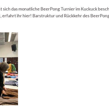
Das
Kuckuck
sst sich das monatliche BeerPong Turnier im Kuckuck bes
Beerpong
uft, erfahrt ihr hier! Barstruktur und Rückkehr des BeerP
Turnier