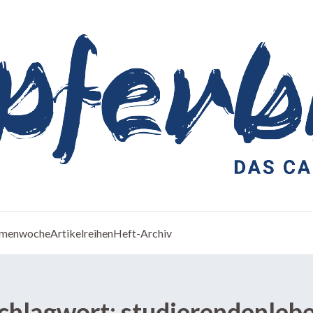
menwoche
Artikelreihen
Heft-Archiv
chlagwort:
studierendenleb