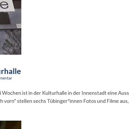
uf
deinem
alkon
gut
edeiht
urhalle
zu
mmentar
Ein
Gruß
i Wochen ist in der Kulturhalle in der Innenstadt eine Auss
nach
h vorn“ stellen sechs Tübinger*innen Fotos und Filme aus, 
vorn
in
der
Kulturhalle