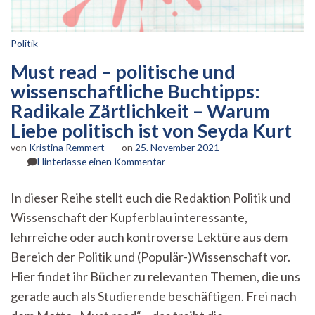
Politik
Must read – politische und
wissenschaftliche Buchtipps:
Radikale Zärtlichkeit – Warum
Liebe politisch ist von Seyda Kurt
von
Kristina Remmert
on
25. November 2021
zu
Hinterlasse einen Kommentar
Must
read
In dieser Reihe stellt euch die Redaktion Politik und
–
Wissenschaft der Kupferblau interessante,
politische
und
lehrreiche oder auch kontroverse Lektüre aus dem
wissenschaftliche
Bereich der Politik und (Populär-)Wissenschaft vor.
Buchtipps:
Radikale
Hier findet ihr Bücher zu relevanten Themen, die uns
Zärtlichkeit
gerade auch als Studierende beschäftigen. Frei nach
–