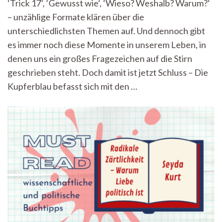
‘Trick 17‘, ‘Gewusst wie‘, ‘Wieso? Weshalb? Warum?‘
3
– unzählige Formate klären über die
–
Kupferblau
unterschiedlichsten Themen auf. Und dennoch gibt
knows
es immer noch diese Momente in unserem Leben, in
how
denen uns ein großes Fragezeichen auf die Stirn
geschrieben steht. Doch damit ist jetzt Schluss – Die
Kupferblau befasst sich mit den …