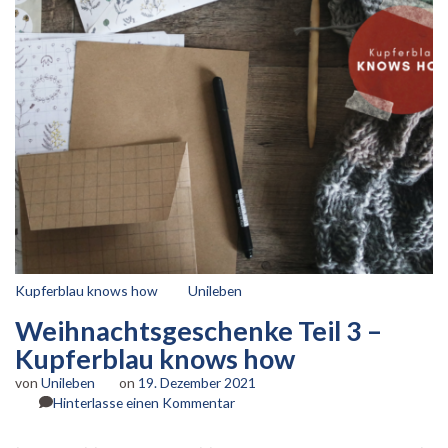
Kupferblau knows how
Unileben
Weihnachtsgeschenke Teil 3 –
Kupferblau knows how
von
Unileben
on
19. Dezember 2021
zu
Hinterlasse einen Kommentar
Weihnachtsgeschenke
Teil