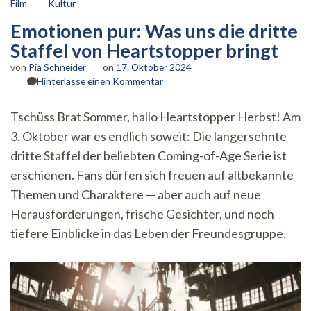
Film
Kultur
Emotionen pur: Was uns die dritte
Staffel von Heartstopper bringt
von
Pia Schneider
on
17. Oktober 2024
zu
Hinterlasse einen Kommentar
Emotionen
pur:
Tschüss Brat Sommer, hallo Heartstopper Herbst! Am
Was
3. Oktober war es endlich soweit: Die langersehnte
uns
die
dritte Staffel der beliebten Coming-of-Age Serie ist
dritte
erschienen. Fans dürfen sich freuen auf altbekannte
Staffel
von
Themen und Charaktere — aber auch auf neue
Heartstopper
Herausforderungen, frische Gesichter, und noch
bringt
tiefere Einblicke in das Leben der Freundesgruppe.