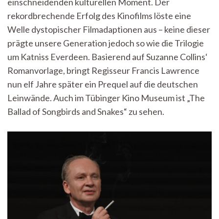
einschneidenden kulturellen Moment. Der
Eine
rekordbrechende Erfolg des Kinofilms löste eine
Rezen
des
Welle dystopischer Filmadaptionen aus – keine dieser
„Die
prägte unsere Generation jedoch so wie die Trilogie
Tribu
um Katniss Everdeen. Basierend auf Suzanne Collins‘
von
Pane
Romanvorlage, bringt Regisseur Francis Lawrence
Prequ
nun elf Jahre später ein Prequel auf die deutschen
Leinwände. Auch im Tübinger Kino Museum ist „The
Ballad of Songbirds and Snakes“ zu sehen.