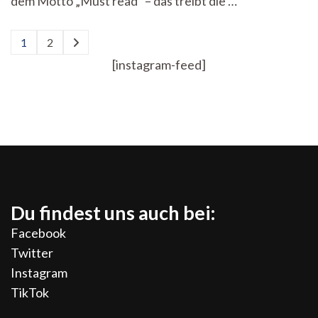
dem Motto „Must read“ – das treibt die …
Warum
Liebe
politisch
Seitennummerierung
1
2
ist
Seite
Seite
der
von
[instagram-feed]
Seyda
Beiträge
Kurt
Du findest uns auch bei:
Facebook
Twitter
Instagram
TikTok