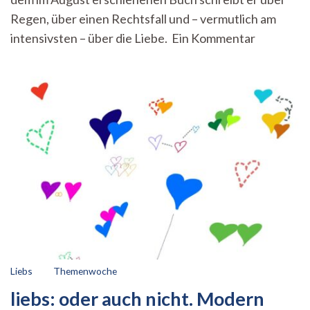
Ein
Regen, über einen Rechtsfall und – vermutlich am
Blick
auf
intensivsten – über die Liebe. Ein Kommentar
Ferdinand
von
Schirachs
Werk
„Regen“
Liebs
Themenwoche
liebs: oder auch nicht. Modern