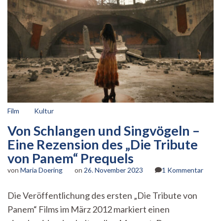
Film
Kultur
Von Schlangen und Singvögeln –
Eine Rezension des „Die Tribute
von Panem“ Prequels
zu
von
Maria Doering
on
26. November 2023
1 Kommentar
Von
Schla
Die Veröffentlichung des ersten „Die Tribute von
und
Panem“ Films im März 2012 markiert einen
Singv
–