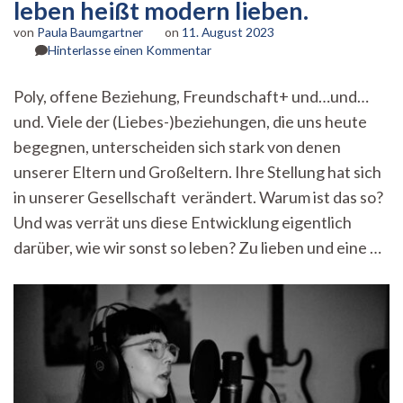
leben heißt modern lieben.
von
Paula Baumgartner
on
11. August 2023
zu
Hinterlasse einen Kommentar
liebs:
oder
Poly, offene Beziehung, Freundschaft+ und…und…
auch
und. Viele der (Liebes-)beziehungen, die uns heute
nicht.
Modern
begegnen, unterscheiden sich stark von denen
leben
unserer Eltern und Großeltern. Ihre Stellung hat sich
heißt
modern
in unserer Gesellschaft verändert. Warum ist das so?
lieben.
Und was verrät uns diese Entwicklung eigentlich
darüber, wie wir sonst so leben? Zu lieben und eine …