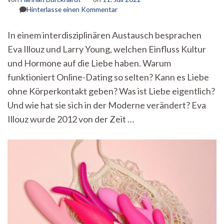
zu
Hinterlasse einen Kommentar
Liebe
zwischen
In einem interdisziplinären Austausch besprachen
Körper
Eva Illouz und Larry Young, welchen Einfluss Kultur
und
Kultur
und Hormone auf die Liebe haben. Warum
funktioniert Online-Dating so selten? Kann es Liebe
ohne Körperkontakt geben? Was ist Liebe eigentlich?
Und wie hat sie sich in der Moderne verändert? Eva
Illouz wurde 2012 von der Zeit …