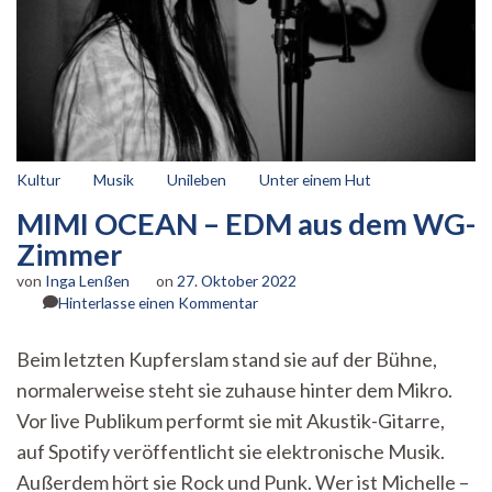
Kultur
Musik
Unileben
Unter einem Hut
MIMI OCEAN – EDM aus dem WG-
Zimmer
von
Inga Lenßen
on
27. Oktober 2022
zu
Hinterlasse einen Kommentar
MIMI
OCEAN
Beim letzten Kupferslam stand sie auf der Bühne,
–
normalerweise steht sie zuhause hinter dem Mikro.
EDM
aus
Vor live Publikum performt sie mit Akustik-Gitarre,
dem
auf Spotify veröffentlicht sie elektronische Musik.
WG-
Zimmer
Außerdem hört sie Rock und Punk. Wer ist Michelle –