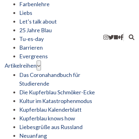
Farbenlehre
Liebs
Let’s talk about
25 Jahre Blau
Tu-es-day
Barrieren
Evergreens
Artikelreihen
Das Coronahandbuch für
Studierende
Die Kupferblau Schmöker-Ecke
Kultur im Katastrophenmodus
Kupferblau Kalenderblatt
Kupferblau knows how
Liebesgrüße aus Russland
Neuanfang