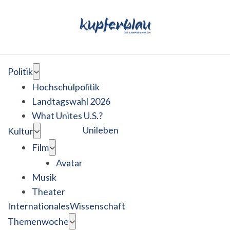
Politik
Hochschulpolitik
Landtagswahl 2026
What Unites U.S.?
Unileben
Kultur
Film
Avatar
Musik
Theater
Internationales
Wissenschaft
Themenwoche