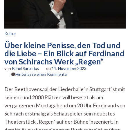
Kultur
Über kleine Penisse, den Tod und
die Liebe – Ein Blick auf Ferdinand
von Schirachs Werk „Regen“
von
Rahel Sartorius
on
11. November 2023
zu
Hinterlasse einen Kommentar
Über
kleine
Der Beethovensaal der Liederhalle in Stuttgart ist mit
Penisse,
seinen rund 2000 Plätzen voll besetzt als am
den
Tod
vergangenen Montagabend um 20 Uhr Ferdinand von
und
Schirach erstmalig als Schauspieler sein neuestes
die
Liebe
Theaterstück „Regen“ auf der Bühne inszeniert. In
–
dem im August erschienenen Buch schreibt er über