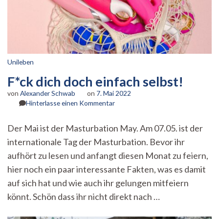
Unileben
F*ck dich doch einfach selbst!
von
Alexander Schwab
on
7. Mai 2022
zu
Hinterlasse einen Kommentar
F*ck
dich
Der Mai ist der Masturbation May. Am 07.05. ist der
doch
internationale Tag der Masturbation. Bevor ihr
einfach
selbst!
aufhört zu lesen und anfangt diesen Monat zu feiern,
hier noch ein paar interessante Fakten, was es damit
auf sich hat und wie auch ihr gelungen mitfeiern
könnt. Schön dass ihr nicht direkt nach …