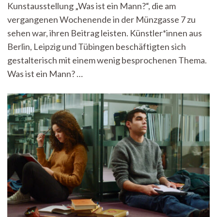
Die
Kunstausstellung „Was ist ein Mann?“, die am
Kunst
vergangenen Wochenende in der Münzgasse 7 zu
antwor
sehen war, ihren Beitrag leisten. Künstler*innen aus
Berlin, Leipzig und Tübingen beschäftigten sich
gestalterisch mit einem wenig besprochenen Thema.
Was ist ein Mann? …