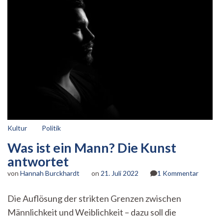
Kultur
Politik
Was ist ein Mann? Die Kunst
antwortet
zu
von
Hannah Burckhardt
on
21. Juli 2022
1 Kommentar
Was
ist
Die Auflösung der strikten Grenzen zwischen
ein
Männlichkeit und Weiblichkeit – dazu soll die
Mann?