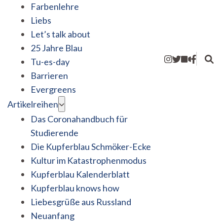
Farbenlehre
Liebs
Let’s talk about
25 Jahre Blau
Tu-es-day
Barrieren
Evergreens
Artikelreihen
Das Coronahandbuch für
Studierende
Die Kupferblau Schmöker-Ecke
Kultur im Katastrophenmodus
Kupferblau Kalenderblatt
Kupferblau knows how
Liebesgrüße aus Russland
Neuanfang