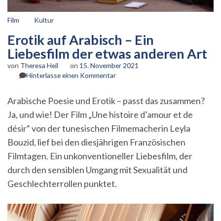
Film
Kultur
Erotik auf Arabisch – Ein
Liebesfilm der etwas anderen Art
von
Theresa Heil
on
15. November 2021
zu
Hinterlasse einen Kommentar
Erotik
auf
Arabische Poesie und Erotik – passt das zusammen?
Arabisch
Ja, und wie! Der Film „Une histoire d’amour et de
–
Ein
désir“ von der tunesischen Filmemacherin Leyla
Liebesfilm
Bouzid, lief bei den diesjährigen Französischen
der
etwas
Filmtagen. Ein unkonventioneller Liebesfilm, der
anderen
durch den sensiblen Umgang mit Sexualität und
Art
Geschlechterrollen punktet.