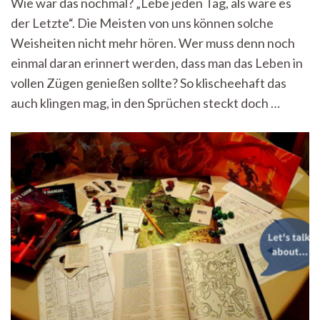
Wie war das nochmal? „Lebe jeden Tag, als wäre es
sterben
der Letzte“. Die Meisten von uns können solche
wir
sowieso“
Weisheiten nicht mehr hören. Wer muss denn noch
–
einmal daran erinnert werden, dass man das Leben in
Lebensweisheit
in
vollen Zügen genießen sollte? So klischeehaft das
einem
auch klingen mag, in den Sprüchen steckt doch …
Roman
verpackt