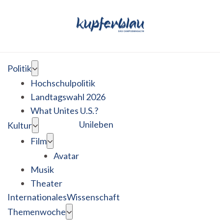
Politik
Hochschulpolitik
Landtagswahl 2026
What Unites U.S.?
Unileben
Kultur
Film
Avatar
Musik
Theater
Internationales
Wissenschaft
Themenwoche