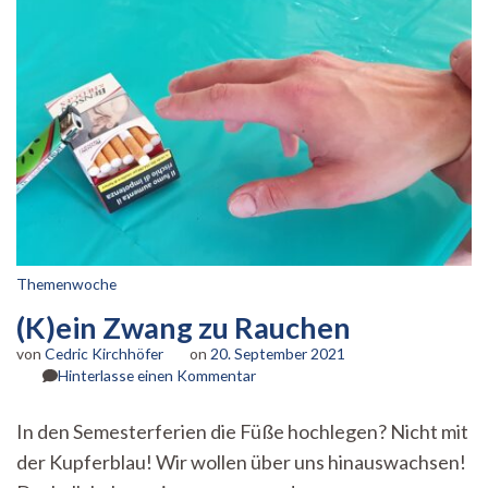
Themenwoche
(K)ein Zwang zu Rauchen
von
Cedric Kirchhöfer
on
20. September 2021
zu
Hinterlasse einen Kommentar
(K)ein
Zwang
In den Semesterferien die Füße hochlegen? Nicht mit
zu
der Kupferblau! Wir wollen über uns hinauswachsen!
Rauchen