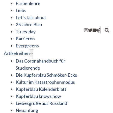
Farbenlehre
Liebs
Let’s talk about
25 Jahre Blau
Tu-es-day
Barrieren
Evergreens
Artikelreihen
Das Coronahandbuch für
Studierende
Die Kupferblau Schmöker-Ecke
Kultur im Katastrophenmodus
Kupferblau Kalenderblatt
Kupferblau knows how
Liebesgrüße aus Russland
Neuanfang