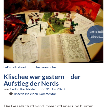
Uni
für
die
Musik
verließ
Let's talk about
Themenwoche
Klischee war gestern – der
Aufstieg der Nerds
von
Cedric Kirchhöfer
on
31. Juli 2020
zu
Hinterlasse einen Kommentar
Klischee
war
Die Gesellschaft wird immer offener und bunter