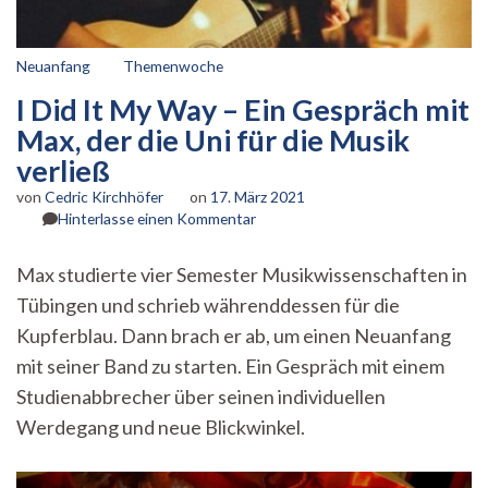
Neuanfang
Themenwoche
I Did It My Way – Ein Gespräch mit
Max, der die Uni für die Musik
verließ
von
Cedric Kirchhöfer
on
17. März 2021
zu
Hinterlasse einen Kommentar
I
Did
Max studierte vier Semester Musikwissenschaften in
It
Tübingen und schrieb währenddessen für die
My
Way
Kupferblau. Dann brach er ab, um einen Neuanfang
–
mit seiner Band zu starten. Ein Gespräch mit einem
Ein
Gespräch
Studienabbrecher über seinen individuellen
mit
Werdegang und neue Blickwinkel.
Max,
der
die