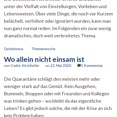
gestern
unter der Vielfalt von Einstellungen, Vorlieben und
–
der
Lebensweisen. Über viele Dinge, die noch vor Kurzem
Aufstieg
belächelt, verhöhnt oder ignoriert wurden, kann man
der
Nerds
nun ganz normal reden. Im Folgenden ein zwar wenig
dramatisches, doch weit verbreitetes Thema.
Optimismus
Themenwoche
Wo allein nicht einsam ist
zu
von
Cedric Kirchhöfer
on
22. Mai 2020
1 Kommentar
Wo
allein
Die Quarantäne schlägt den meisten mehr oder
nicht
weniger stark auf das Gemüt. Kein Ausgehen,
einsam
ist
Bummeln, Shoppen oder mit Freunden und Kollegen
was trinken gehen – wo bleibt da das eigentliche
Leben? Es gibt jedoch solche, die mit der Krise an sich
kein Problem haben.