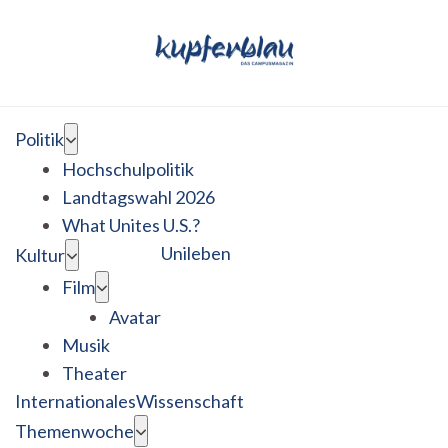
Politik
Hochschulpolitik
Landtagswahl 2026
What Unites U.S.?
Unileben
Kultur
Film
Avatar
Musik
Theater
Internationales
Wissenschaft
Themenwoche