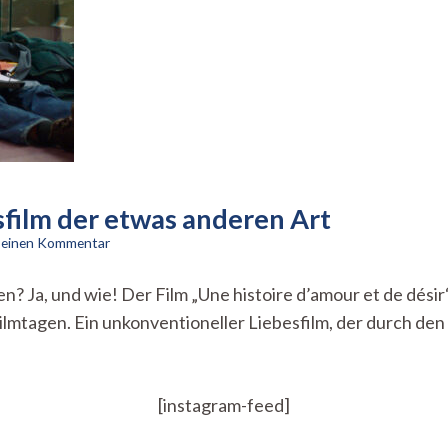
esfilm der etwas anderen Art
zu
e einen Kommentar
Erotik
auf
n? Ja, und wie! Der Film „Une histoire d’amour et de dési
Arabisch
Filmtagen. Ein unkonventioneller Liebesfilm, der durch de
–
Ein
Liebesfilm
der
etwas
[instagram-feed]
anderen
Art