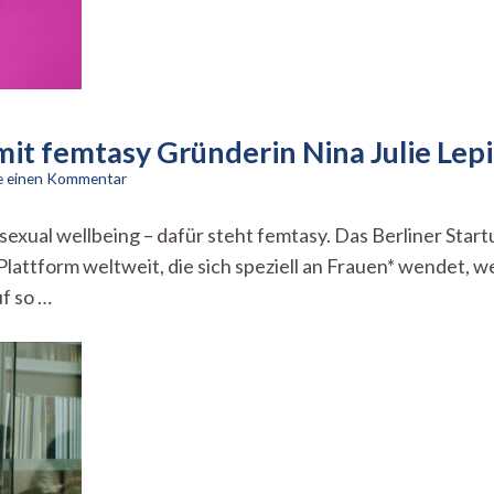
mit femtasy Gründerin Nina Julie Lep
zu
se einen Kommentar
Erotik
aufs
exual wellbeing – dafür steht femtasy. Das Berliner Star
Ohr
lattform weltweit, die sich speziell an Frauen* wendet, we
–
im
f so …
Gespräch
mit
femtasy
Gründerin
Nina
Julie
Lepique