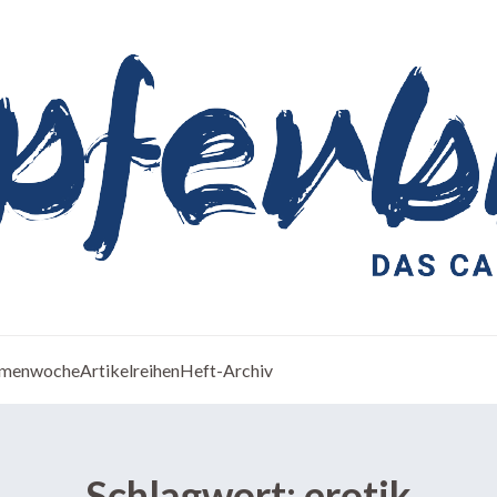
menwoche
Artikelreihen
Heft-Archiv
Schlagwort:
erotik