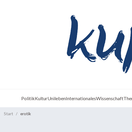
Politik
Kultur
Unileben
Internationales
Wissenschaft
The
Start
/
erotik