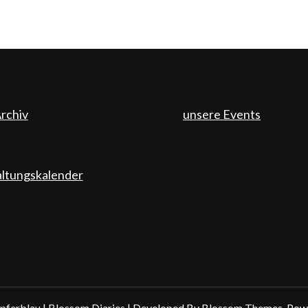
rchiv
unsere Events
altungskalender
ferblau |
Blossom Diaries | Developed By
Blossom Themes
. Po