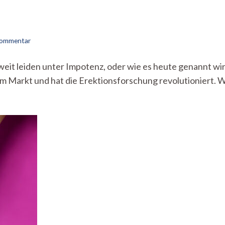
zu
 Kommentar
In
der
it leiden unter Impotenz, oder wie es heute genannt wird
Hose
dem Markt und hat die Erektionsforschung revolutioniert.
statt
im
Herz