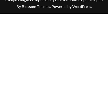
By
Blossom Themes
. Powered by
WordPress
.