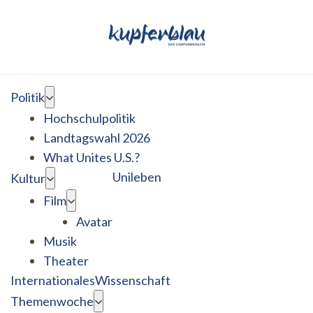
Politik
Hochschulpolitik
Landtagswahl 2026
What Unites U.S.?
Unileben
Kultur
Film
Avatar
Musik
Theater
Internationales
Wissenschaft
Themenwoche