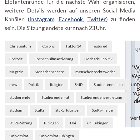
Elefantenrunde für die nächste Wahl organisieren,
weitere Details werden auf unseren Social Media
Kanälen (
Instagram
,
Facebook
,
Twitter
) zu finden
sein. Die Sitzung endete kurz nach 23 Uhr.
Beitragsnavigation
Christentum
Corona
Faktor14
featured
Nä
Freizeit
Hochschulfinanzierung
Hochschulpolitik
“W
V
Magazin
Menschenrechte
menschenrechtswoche
Wel
A
unt
mrw
Politik
Religion
SMD
Studentenmission
B
we
2
studierende
Studierendenrat
Studierendenvertretung
di
Studium
StuRa
StuRa Tübingen
StuRa-Inside
ver
StuRa-Sitzung
Tübingen
Uni
uni Tübingen
Universität
Universität Tübingen