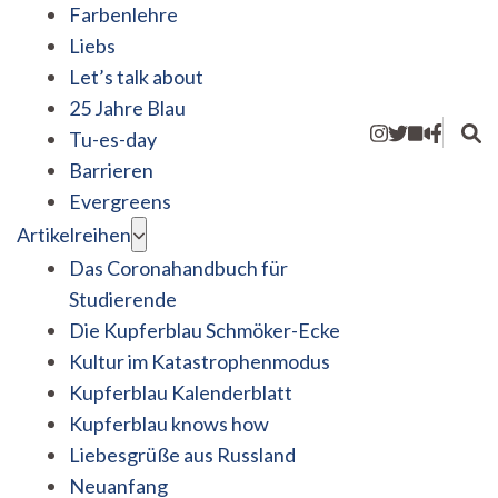
Farbenlehre
Liebs
Let’s talk about
25 Jahre Blau
Tu-es-day
Barrieren
Evergreens
Artikelreihen
Das Coronahandbuch für
Studierende
Die Kupferblau Schmöker-Ecke
Kultur im Katastrophenmodus
Kupferblau Kalenderblatt
Kupferblau knows how
Liebesgrüße aus Russland
Neuanfang