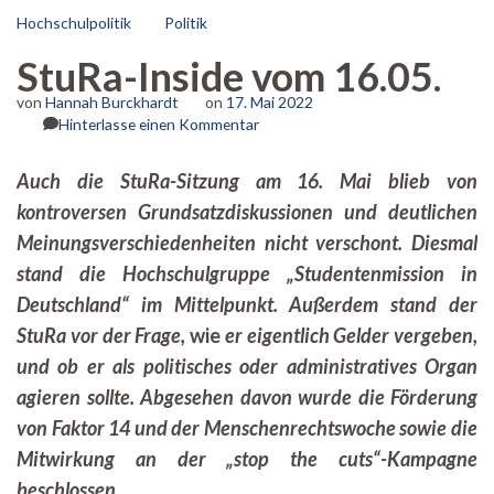
Hochschulpolitik
Politik
StuRa-Inside vom 16.05.
von
Hannah Burckhardt
on
17. Mai 2022
zu
Hinterlasse einen Kommentar
StuRa-
Inside
Auch die StuRa-Sitzung am 16. Mai blieb von
vom
kontroversen Grundsatzdiskussionen und deutlichen
16.05.
Meinungsverschiedenheiten nicht verschont. Diesmal
stand die Hochschulgruppe „Studentenmission in
Deutschland“ im Mittelpunkt. Außerdem stand d
er
StuRa vor der Frage,
wie
er eigentlich Gelder vergeben,
und ob er als politisches oder administratives Organ
agieren sollte. Abgesehen davon wurde die Förderung
von Faktor 14 und der Menschenrechtswoche sowie die
Mitwirkung an der „stop the cuts“-Kampagne
beschlossen.