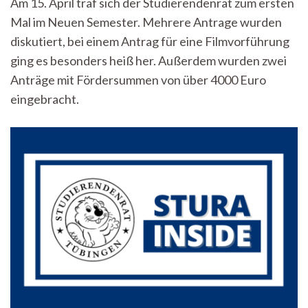
Am 15. April traf sich der Studierendenrat zum ersten
gegen
Mal im Neuen Semester. Mehrere Antrage wurden
LGBT-
Gruppe:
diskutiert, bei einem Antrag für eine Filmvorführung
StuRa-
ging es besonders heiß her. Außerdem wurden zwei
Inside
vom
Anträge mit Fördersummen von über 4000 Euro
15.
eingebracht.
April
2024