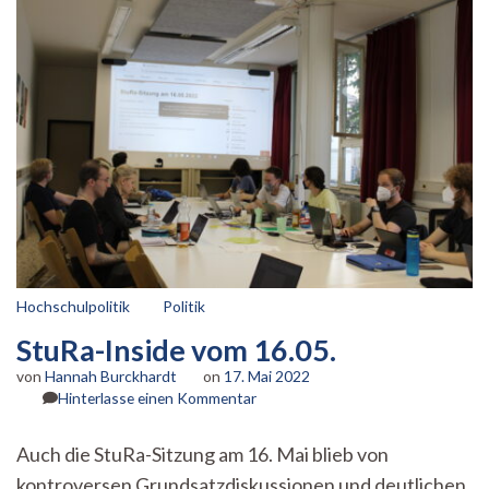
Berg
Hochschulpolitik
Politik
StuRa-Inside vom 16.05.
von
Hannah Burckhardt
on
17. Mai 2022
zu
Hinterlasse einen Kommentar
StuRa-
Inside
Auch die StuRa-Sitzung am 16. Mai blieb von
vom
kontroversen Grundsatzdiskussionen und deutlichen
16.05.