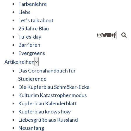
Farbenlehre
Liebs
Let’s talk about
25 Jahre Blau
Tu-es-day
Barrieren
Evergreens
Artikelreihen
Das Coronahandbuch für
Studierende
Die Kupferblau Schmöker-Ecke
Kultur im Katastrophenmodus
Kupferblau Kalenderblatt
Kupferblau knows how
Liebesgrüße aus Russland
Neuanfang