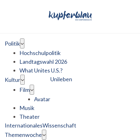
Politik
Hochschulpolitik
Landtagswahl 2026
What Unites U.S.?
Unileben
Kultur
Film
Avatar
Musik
Theater
Internationales
Wissenschaft
Themenwoche