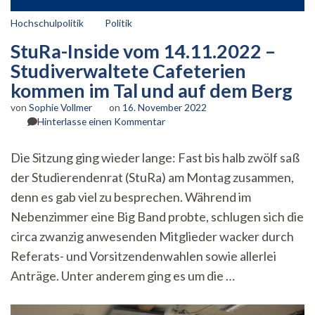
Hochschulpolitik
Politik
StuRa-Inside vom 14.11.2022 –
Studiverwaltete Cafeterien
kommen im Tal und auf dem Berg
von
Sophie Vollmer
on
16. November 2022
zu
Hinterlasse einen Kommentar
StuRa-
Inside
Die Sitzung ging wieder lange: Fast bis halb zwölf saß
vom
der Studierendenrat (StuRa) am Montag zusammen,
14.11.2022
–
denn es gab viel zu besprechen. Während im
Studiverwaltete
Nebenzimmer eine Big Band probte, schlugen sich die
Cafeterien
kommen
circa zwanzig anwesenden Mitglieder wacker durch
im
Referats- und Vorsitzendenwahlen sowie allerlei
Tal
Anträge. Unter anderem ging es um die …
und
auf
dem