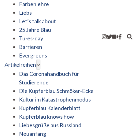
Farbenlehre
Liebs
Let’s talk about
25 Jahre Blau
Tu-es-day
Barrieren
Evergreens
Artikelreihen
Das Coronahandbuch für
Studierende
Die Kupferblau Schmöker-Ecke
Kultur im Katastrophenmodus
Kupferblau Kalenderblatt
Kupferblau knows how
Liebesgrüße aus Russland
Neuanfang