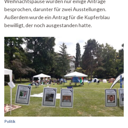
Weihnachtspause wurden nur einige Anträge
13.
Januar
besprochen, darunter für zwei Ausstellungen.
2025:
Außerdem wurde ein Antrag für die Kupferblau
Anträge
für
bewilligt, der noch ausgestanden hatte.
zwei
Ausstellungen
Politik