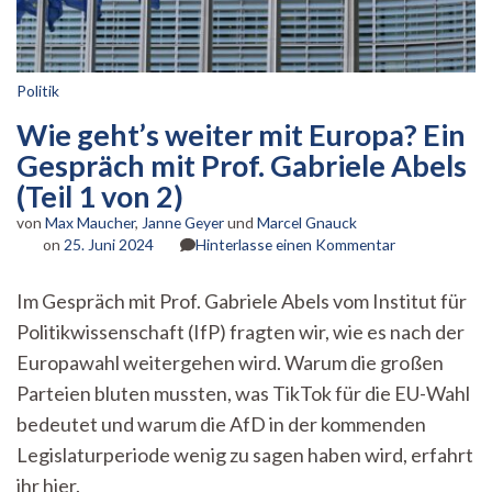
Politik
Wie geht’s weiter mit Europa? Ein
Gespräch mit Prof. Gabriele Abels
(Teil 1 von 2)
von
Max Maucher
,
Janne Geyer
und
Marcel Gnauck
zu
on
25. Juni 2024
Hinterlasse einen Kommentar
Wie
geht’s
Im Gespräch mit Prof. Gabriele Abels vom Institut für
weiter
Politikwissenschaft (IfP) fragten wir, wie es nach der
mit
Europa?
Europawahl weitergehen wird. Warum die großen
Ein
Parteien bluten mussten, was TikTok für die EU-Wahl
Gespräch
mit
bedeutet und warum die AfD in der kommenden
Prof.
Legislaturperiode wenig zu sagen haben wird, erfahrt
Gabriele
ihr hier.
Abels