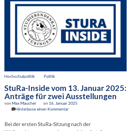
Hochschulpolitik
Politik
StuRa-Inside vom 13. Januar 2025:
Anträge für zwei Ausstellungen
von
Max Maucher
on
16. Januar 2025
zu
Hinterlasse einen Kommentar
StuRa-
Inside
Bei der ersten StuRa-Sitzung nach der
vom