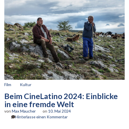
Film
Kultur
Beim CineLatino 2024: Einblicke
in eine fremde Welt
von
Max Maucher
on
10. Mai 2024
zu
Hinterlasse einen Kommentar
Beim
CineLatino