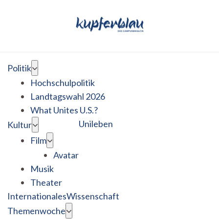
Politik
Hochschulpolitik
Landtagswahl 2026
What Unites U.S.?
Unileben
Kultur
Film
Avatar
Musik
Theater
Internationales
Wissenschaft
Themenwoche