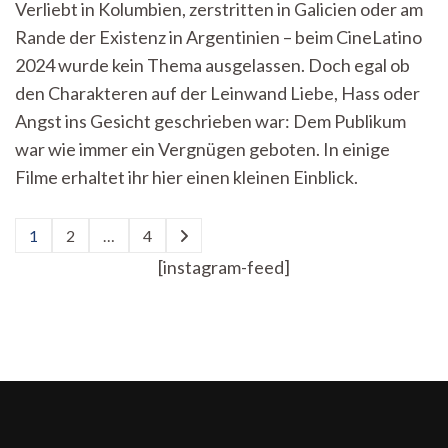
Verliebt in Kolumbien, zerstritten in Galicien oder am
2024:
Rande der Existenz in Argentinien – beim CineLatino
Einblicke
in
2024 wurde kein Thema ausgelassen. Doch egal ob
eine
den Charakteren auf der Leinwand Liebe, Hass oder
fremde
Welt
Angst ins Gesicht geschrieben war: Dem Publikum
war wie immer ein Vergnügen geboten. In einige
Filme erhaltet ihr hier einen kleinen Einblick.
Seitennummerierung
1
2
…
4
Seite
Seite
Seite
der
[instagram-feed]
Beiträge