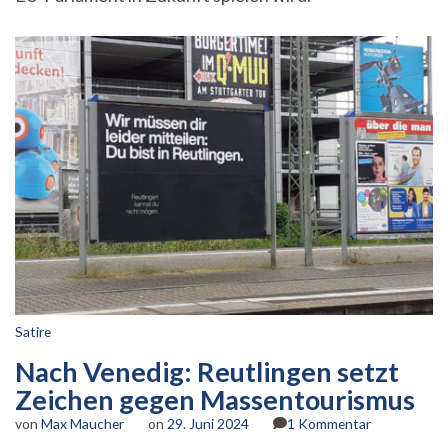
(Teil
2
von
2)
Satire
Nach Venedig: Reutlingen setzt
Zeichen gegen Massentourismus
zu
von
Max Maucher
on
29. Juni 2024
1 Kommentar
Nach