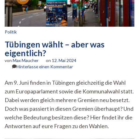
Politik
Tübingen wählt – aber was
eigentlich?
von
Max Maucher
on
12. Mai 2024
zu
Hinterlasse einen Kommentar
Tübingen
wählt
Am 9. Juni finden in Tübingen gleichzeitig die Wahl
–
zum Europaparlament sowie die Kommunalwahl statt.
aber
was
Dabei werden gleich mehrere Gremien neu besetzt.
eigentlich?
Doch was passiert in diesen Gremien überhaupt? Und
welche Bedeutung besitzen diese? Hier findet ihr die
Antworten auf eure Fragen zu den Wahlen.