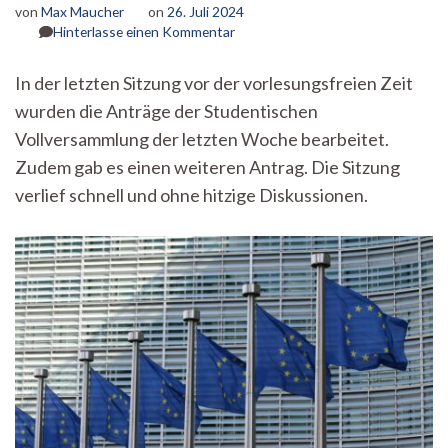
von
Max Maucher
on
26. Juli 2024
zu
Hinterlasse einen Kommentar
StuRa
für
In der letzten Sitzung vor der vorlesungsfreien Zeit
Prüfkommission
wurden die Anträge der Studentischen
im
Missbrauchsfall
Vollversammlung der letzten Woche bearbeitet.
am
Zudem gab es einen weiteren Antrag. Die Sitzung
Uni-
Klinikum:
verlief schnell und ohne hitzige Diskussionen.
StuRa-
Inside
vom
22.
Juli
2024