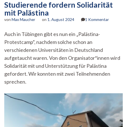
Studierende fordern Solidarität
mit Palästina
zu
von
Max Maucher
on
1. August 2024
1 Kommentar
Studieren
fordern
Auch in Tübingen gibt es nun ein „Palästina-
Solidarität
Protestcamp“, nachdem solche schon an
mit
Palästina
verschiedenen Universitäten in Deutschland
aufgetaucht waren. Von den Organisator*innen wird
Solidarität mit und Unterstützung für Palästina
gefordert. Wir konnten mit zwei Teilnehmenden
sprechen.