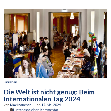
(Teil
1
von
2)
Unileben
Die Welt ist nicht genug: Beim
Internationalen Tag 2024
von
Max Maucher
on
17. Mai 2024
zu
Hinterlasse einen Kommentar