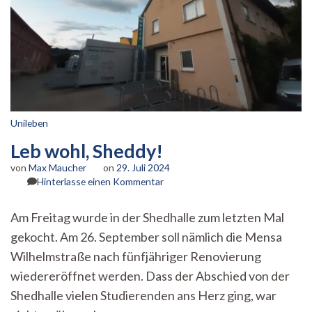
Unileben
Leb wohl, Sheddy!
von
Max Maucher
on
29. Juli 2024
zu
Hinterlasse einen Kommentar
Leb
wohl,
Am Freitag wurde in der Shedhalle zum letzten Mal
Sheddy!
gekocht. Am 26. September soll nämlich die Mensa
Wilhelmstraße nach fünfjähriger Renovierung
wiedereröffnet werden. Dass der Abschied von der
Shedhalle vielen Studierenden ans Herz ging, war