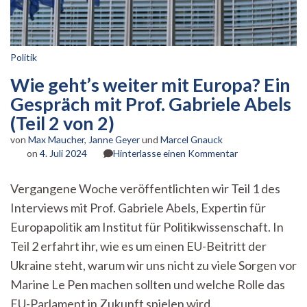
Politik
Wie geht’s weiter mit Europa? Ein
Gespräch mit Prof. Gabriele Abels
(Teil 2 von 2)
von
Max Maucher
,
Janne Geyer
und
Marcel Gnauck
zu
on
4. Juli 2024
Hinterlasse einen Kommentar
Wie
geht’s
Vergangene Woche veröffentlichten wir Teil 1 des
weiter
Interviews mit Prof. Gabriele Abels, Expertin für
mit
Europa?
Europapolitik am Institut für Politikwissenschaft. In
Ein
Teil 2 erfahrt ihr, wie es um einen EU-Beitritt der
Gespräch
mit
Ukraine steht, warum wir uns nicht zu viele Sorgen vor
Prof.
Marine Le Pen machen sollten und welche Rolle das
Gabriele
EU-Parlament in Zukunft spielen wird.
Abels