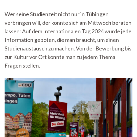
Die
Welt
Wer seine Studienzeit nicht nur in Tübingen
ist
verbringen will, der konnte sich am Mittwoch beraten
nicht
genug:
lassen: Auf dem Internationalen Tag 2024 wurde jede
Beim
Information geboten, die man braucht, um einen
Internationalen
Tag
Studienaustausch zu machen. Von der Bewerbung bis
2024
zur Kultur vor Ort konnte man zu jedem Thema
Fragen stellen.