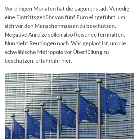
Venedig:
Vor einigen Monaten hat die Lagunenstadt Venedig
Reutlingen
eine Eintrittsgebühr von fünf Euro eingeführt, um
setzt
Zeichen
sich vor den Menschenmassen zu beschützen.
gegen
Negative Anreize sollen also Reisende fernhalten.
Massentour
Nun zieht Reutlingen nach. Was geplant ist, um die
schwäbische Metropole vor Überfüllung zu
beschützen, erfahrt ihr hier.