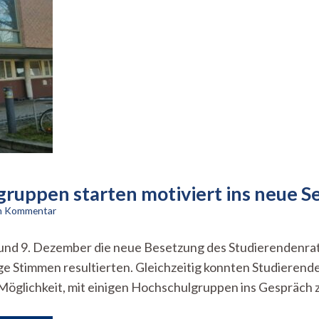
lgruppen starten motiviert ins neue 
zu
en Kommentar
Volle
Kraft
 und 9. Dezember die neue Besetzung des Studierendenra
voraus
ige Stimmen resultierten. Gleichzeitig konnten Studieren
–
Hochschulgruppen
 Möglichkeit, mit einigen Hochschulgruppen ins Gespräch 
starten
motiviert