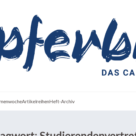
menwoche
Artikelreihen
Heft-Archiv
lagwort:
Studierendenvertre