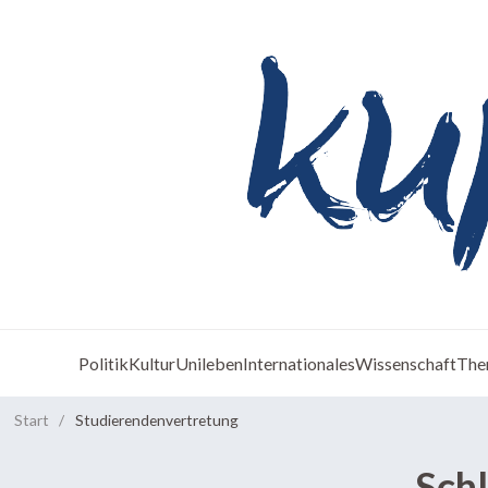
Politik
Kultur
Unileben
Internationales
Wissenschaft
The
Start
/
Studierendenvertretung
Sch