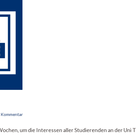
ins
neue
Semester
zu
en Kommentar
Stura-
Inside
 Wochen, um die Interessen aller Studierenden an der Uni 
vom