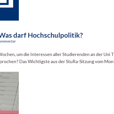
Was darf Hochschulpolitik?
zu
 Kommentar
StuRa-
Inside
 Wochen, um die Interessen aller Studierenden an der Uni 
vom
prochen? Das Wichtigste aus der StuRa-Sitzung vom Montag
17.05.2021:
Was
darf
Hochschulpolitik?