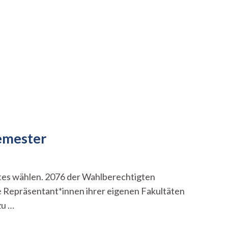
Semester
tes wählen. 2076 der Wahlberechtigten
de Repräsentant*innen ihrer eigenen Fakultäten
zu …