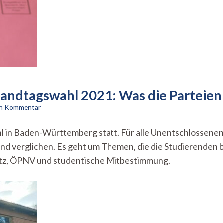
andtagswahl 2021: Was die Parteien
zu
nen Kommentar
Studentische
Themen
in Baden-Württemberg statt. Für alle Unentschlossenen h
bei
nd verglichen. Es geht um Themen, die die Studierenden
der
Landtagswahl
utz, ÖPNV und studentische Mitbestimmung.
2021:
Was
die
Parteien
wollen