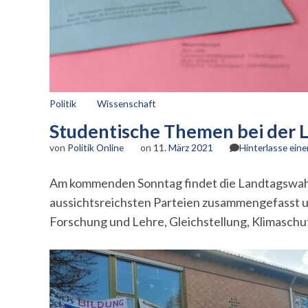
Politik
Wissenschaft
Studentische Themen bei der L
von
Politik Online
on
11. März 2021
Hinterlasse ei
Am kommenden Sonntag findet die Landtagswahl 
aussichtsreichsten Parteien zusammengefasst u
Forschung und Lehre, Gleichstellung, Klimasch