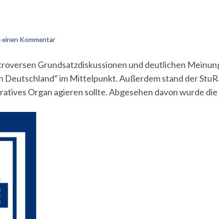
zu
e einen Kommentar
StuRa-
Inside
ontroversen Grundsatzdiskussionen und deutlichen Meinun
vom
 Deutschland“ im Mittelpunkt. Außerdem stand der StuRa 
16.05.
stratives Organ agieren sollte. Abgesehen davon wurde die