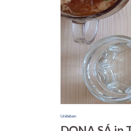
Unileben
DONA SÁ in T