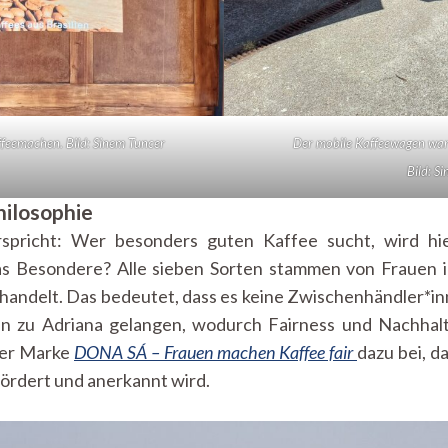
affeemachen.
Bild:
Sinem Tuncer
Der mobile Kaffeewagen war 
Bild:
Si
ilosophie
spricht: Wer besonders guten Kaffee sucht, wird hie
s Besondere? Alle sieben Sorten stammen von Frauen in
ehandelt. Das bedeutet, dass es keine Zwischenhändler*i
n zu Adriana gelangen, wodurch Fairness und Nachhalt
rer Marke
DONA SÁ – Frauen machen Kaffee fair
dazu bei, d
ördert und anerkannt wird.