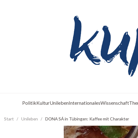
Politik
Kultur
Unileben
Internationales
Wissenschaft
The
Start
/
Unileben
/
DONA SÁ in Tübingen: Kaffee mit Charakter