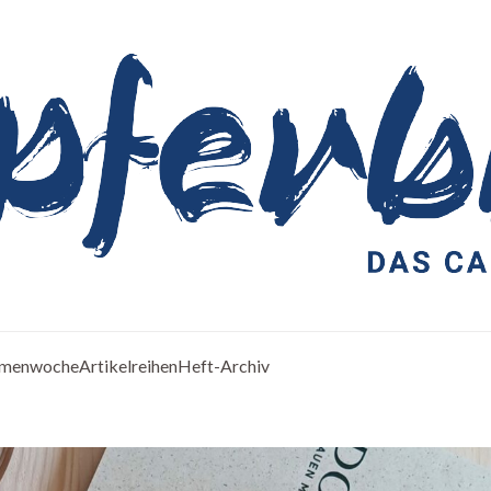
menwoche
Artikelreihen
Heft-Archiv