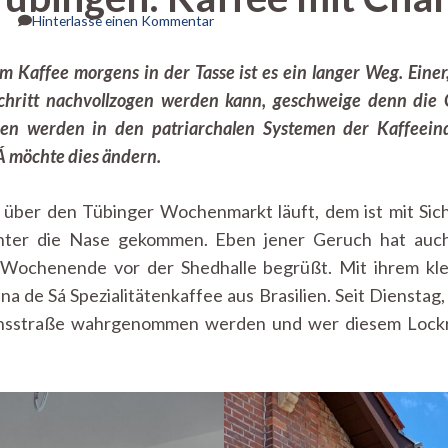
zu
Hinterlasse einen Kommentar
DONA
SÁ
 Kaffee morgens in der Tasse ist es ein langer Weg. Eine
in
 Schritt nachvollzogen werden kann, geschweige denn die
Tübingen:
Kaffee
uen werden in den patriarchalen Systemen der Kaffeein
mit
 möchte dies ändern.
Charakter
ber den Tübinger Wochenmarkt läuft, dem ist mit Sich
ter die Nase gekommen. Eben jener Geruch hat auch
ochenende vor der Shedhalle begrüßt. Mit ihrem kl
a de Sá Spezialitätenkaffee aus Brasilien. Seit Dienstag
runsstraße wahrgenommen werden und wer diesem Lockru