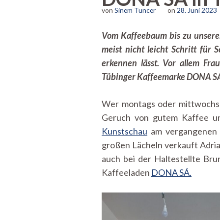
von
Sinem Tuncer
on
28. Juni 2023
Vom Kaffeebaum bis zu unserem
meist nicht leicht Schritt für
erkennen lässt. Vor allem Fra
Tübinger Kaffeemarke DONA SÁ
Wer montags oder mittwochs ü
Geruch von gutem Kaffee un
Kunstschau
am vergangenen W
großen Lächeln verkauft Adrian
auch bei der Haltestellte B
Kaffeeladen
DONA SÁ.