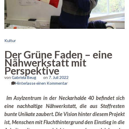
Kultur
Der Grüne Faden – eine
Nähwerkstatt mit
Perspektive
von
Gabriela Beug
on
7. Juli 2022
zu
Hinterlasse einen Kommentar
Der
Grüne
Im Asylzentrum in der Neckarhalde 40 befindet sich
Faden
eine nachhaltige Nähwerkstatt, die aus Stoffresten
–
eine
bunte Unikate zaubert. Die Vision hinter diesem Projekt
Nähwerkstatt
ist, Menschen mit Fluchthintergrund den Einstieg in die
mit
Perspektive