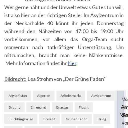
Wer gerne näht und der Umwelt etwas Gutes tun will,
ist also hier an der richtigen Stelle: Im Asylzentrum in
der Neckarhalde 40 könnt ihr jeden Donnerstag
während den Nähzeiten von 17:00 bis 19:00 Uhr
vorbeikommen, vor allem das Orga-Team sucht
momentan nach tatkräftiger Unterstützung. Um
mitzumachen, braucht man keine Nähkenntnisse.
Mehr Information findet ihr
hier
.
Bildrecht:
Lea Strohm von „Der Grüne Faden“
Beitragsnavigation
Afghanistan
Algerien
Arbeitsmarkt
Asylzentrum
Vo
N
Ant
Ar
Bildung
Ehrenamt
Enactus
Flucht
Men
Ze
Flüchtlingskrise
Freizeit
Grüner Faden
Krieg
vo