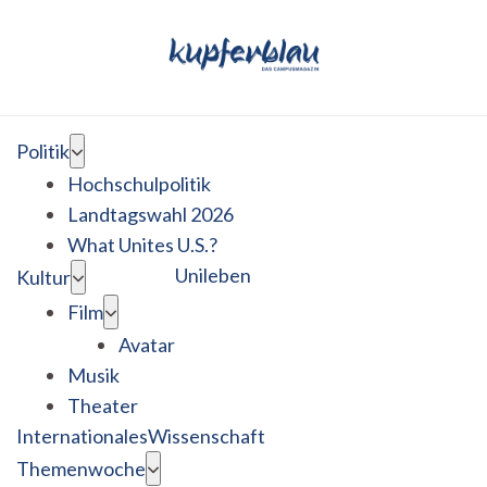
Politik
Hochschulpolitik
Landtagswahl 2026
What Unites U.S.?
Unileben
Kultur
Film
Avatar
Musik
Theater
Internationales
Wissenschaft
Themenwoche