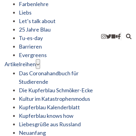
Farbenlehre
Liebs
Let’s talk about
25 Jahre Blau
Tu-es-day
Barrieren
Evergreens
Artikelreihen
Das Coronahandbuch für
Studierende
Die Kupferblau Schmöker-Ecke
Kultur im Katastrophenmodus
Kupferblau Kalenderblatt
Kupferblau knows how
Liebesgrüße aus Russland
Neuanfang