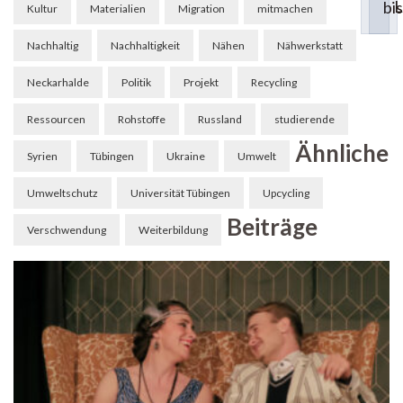
L
bi
Kultur
Materialien
Migration
mitmachen
Nachhaltig
Nachhaltigkeit
Nähen
Nähwerkstatt
Neckarhalde
Politik
Projekt
Recycling
Ressourcen
Rohstoffe
Russland
studierende
Ähnliche
Syrien
Tübingen
Ukraine
Umwelt
Umweltschutz
Universität Tübingen
Upcycling
Beiträge
Verschwendung
Weiterbildung