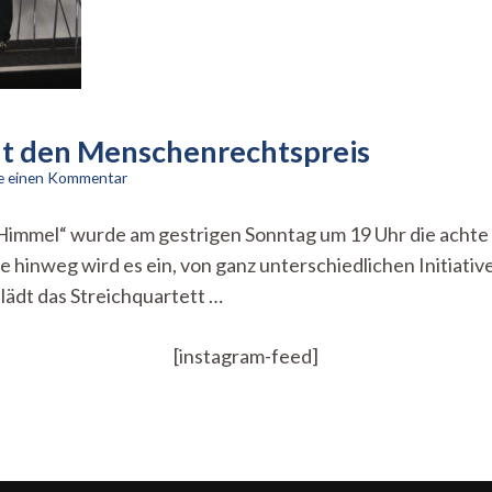
nt den Menschenrechtspreis
zu
se einen Kommentar
Black
Vision
 Himmel“ wurde am gestrigen Sonntag um 19 Uhr die ach
and
 hinweg wird es ein, von ganz unterschiedlichen Initiativ
Voices
gewinnt
lädt das Streichquartett …
den
Menschenrechtspreis
[instagram-feed]