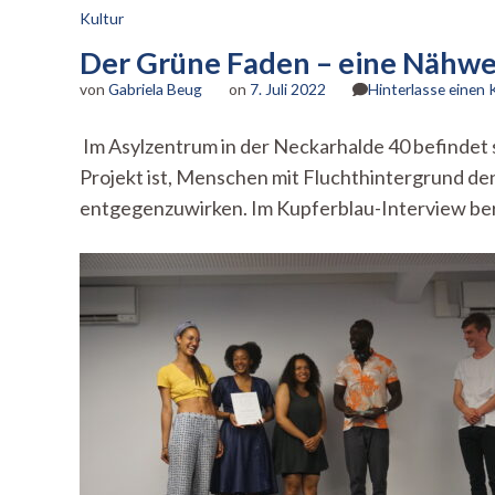
Kultur
Der Grüne Faden – eine Nähwe
von
Gabriela Beug
on
7. Juli 2022
Hinterlasse einen
Im Asylzentrum in der Neckarhalde 40 befindet s
Projekt ist, Menschen mit Fluchthintergrund de
entgegenzuwirken. Im Kupferblau-Interview be