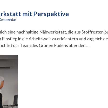
rkstatt mit Perspektive
zu
 Kommentar
Der
Grüne
ich eine nachhaltige Nähwerkstatt, die aus Stoffresten bu
Faden
n Einstieg in die Arbeitswelt zu erleichtern und zugleic
–
eine
richtet das Team des Grünen Fadens über den …
Nähwerkstatt
mit
Perspektive