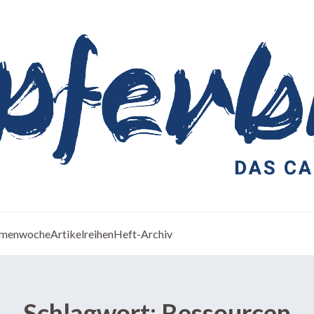
menwoche
Artikelreihen
Heft-Archiv
Schlagwort:
Ressourcen