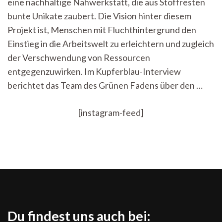
eine nachhaltige Nähwerkstatt, die aus Stoffresten
–
eine
bunte Unikate zaubert. Die Vision hinter diesem
Nähwerkstatt
Projekt ist, Menschen mit Fluchthintergrund den
mit
Perspektive
Einstieg in die Arbeitswelt zu erleichtern und zugleich
der Verschwendung von Ressourcen
entgegenzuwirken. Im Kupferblau-Interview
berichtet das Team des Grünen Fadens über den …
[instagram-feed]
Du findest uns auch bei: