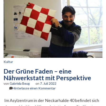
Kultur
Der Grüne Faden – eine
Nähwerkstatt mit Perspektive
von
Gabriela Beug
on
7. Juli 2022
zu
Hinterlasse einen Kommentar
Der
Grüne
Im Asylzentrum in der Neckarhalde 40 befindet sich
Faden