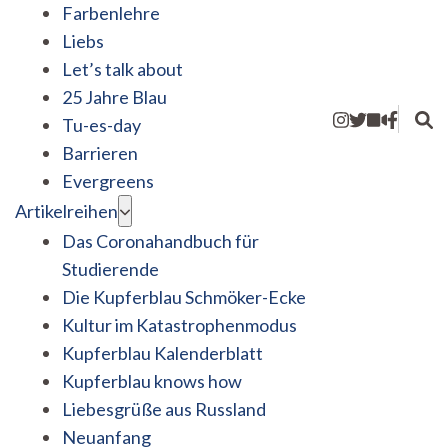
Farbenlehre
Liebs
Let’s talk about
25 Jahre Blau
Tu-es-day
Barrieren
Evergreens
Artikelreihen
Das Coronahandbuch für
Studierende
Die Kupferblau Schmöker-Ecke
Kultur im Katastrophenmodus
Kupferblau Kalenderblatt
Kupferblau knows how
Liebesgrüße aus Russland
Neuanfang