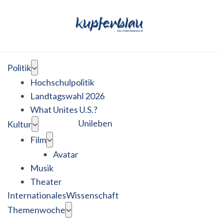
Politik
Hochschulpolitik
Landtagswahl 2026
What Unites U.S.?
Unileben
Kultur
Film
Avatar
Musik
Theater
Internationales
Wissenschaft
Themenwoche