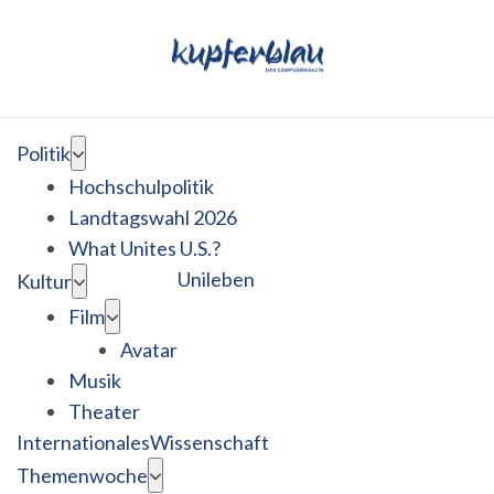
Politik
Hochschulpolitik
Landtagswahl 2026
What Unites U.S.?
Unileben
Kultur
Film
Avatar
Musik
Theater
Internationales
Wissenschaft
Themenwoche