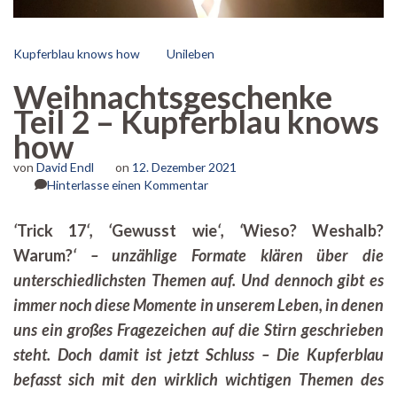
Kupferblau knows how
Unileben
Weihnachtsgeschenke
Teil 2 – Kupferblau knows
how
von
David Endl
on
12. Dezember 2021
zu
Hinterlasse einen Kommentar
Weihnachtsgeschenke
Teil
‘
Trick 17
‘, ‘
Gewusst wie
‘, ‘
Wieso? Weshalb?
2
Warum?
‘ – unzählige Formate klären über die
–
Kupferblau
unterschiedlichsten Themen auf. Und dennoch gibt es
knows
immer noch diese Momente in unserem Leben, in denen
how
uns ein großes Fragezeichen auf die Stirn geschrieben
steht. Doch damit ist jetzt Schluss – Die Kupferblau
befasst sich mit den wirklich wichtigen Themen des