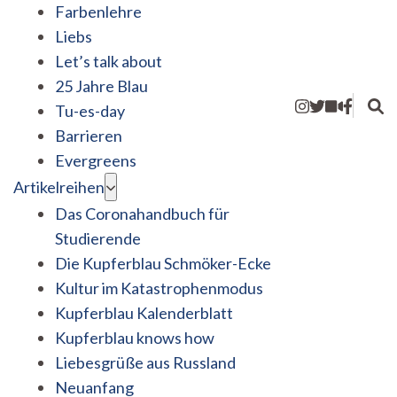
Farbenlehre
Liebs
Let’s talk about
25 Jahre Blau
Tu-es-day
Barrieren
Evergreens
Artikelreihen
Das Coronahandbuch für
Studierende
Die Kupferblau Schmöker-Ecke
Kultur im Katastrophenmodus
Kupferblau Kalenderblatt
Kupferblau knows how
Liebesgrüße aus Russland
Neuanfang