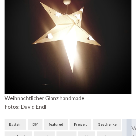
Weihnachtlicher Glanz handmade
Fotos
: David Endl
Beitragsnavigation
Basteln
DIY
featured
Freizeit
Geschenke
V