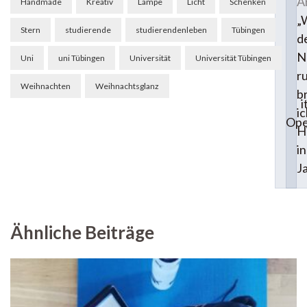
Ar
Handmade
Kreativ
Lampe
Licht
Schenken
„
Stern
studierende
studierendenleben
Tübingen
d
N
Uni
uni Tübingen
Universität
Universität Tübingen
r
Weihnachten
Weihnachtsglanz
b
i
ic
Ope
Hi
i
J
Ähnliche Beiträge