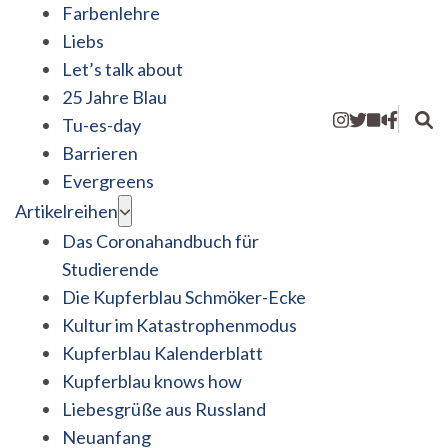
Farbenlehre
Liebs
Let’s talk about
25 Jahre Blau
Tu-es-day
Barrieren
Evergreens
Artikelreihen
Das Coronahandbuch für
Studierende
Die Kupferblau Schmöker-Ecke
Kultur im Katastrophenmodus
Kupferblau Kalenderblatt
Kupferblau knows how
Liebesgrüße aus Russland
Neuanfang