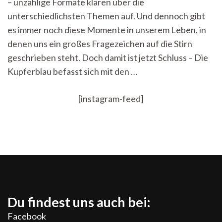
– unzählige Formate klären über die
–
Kupferblau
unterschiedlichsten Themen auf. Und dennoch gibt
knows
es immer noch diese Momente in unserem Leben, in
how
denen uns ein großes Fragezeichen auf die Stirn
geschrieben steht. Doch damit ist jetzt Schluss – Die
Kupferblau befasst sich mit den …
[instagram-feed]
Du findest uns auch bei:
Facebook