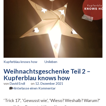
Kupferblau knows how
Unileben
Weihnachtsgeschenke Teil 2 –
Kupferblau knows how
von
David Endl
on
12. Dezember 2021
zu
Hinterlasse einen Kommentar
Weihnachtsgeschenke
Teil
‘Trick 17‘, ‘Gewusst wie‘, ‘Wieso? Weshalb? Warum?‘
2