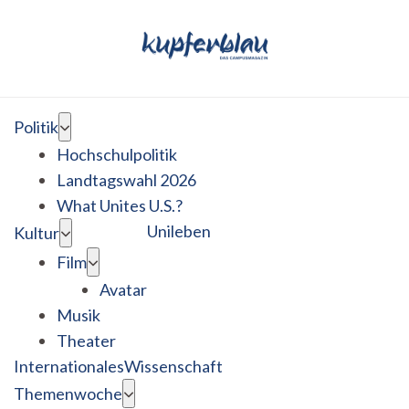
Politik
Hochschulpolitik
Landtagswahl 2026
What Unites U.S.?
Unileben
Kultur
Film
Avatar
Musik
Theater
Internationales
Wissenschaft
Themenwoche