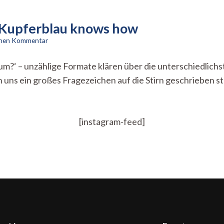
 Kupferblau knows how
zu
einen Kommentar
Weihnachtsgeschenke
Teil
rum?‘ – unzählige Formate klären über die unterschiedlic
2
ns ein großes Fragezeichen auf die Stirn geschrieben steh
–
Kupferblau
knows
how
[instagram-feed]