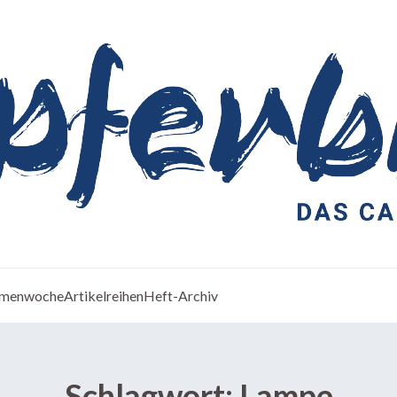
menwoche
Artikelreihen
Heft-Archiv
Schlagwort:
Lampe