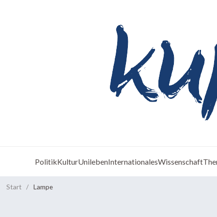
Politik
Kultur
Unileben
Internationales
Wissenschaft
The
Start
/
Lampe