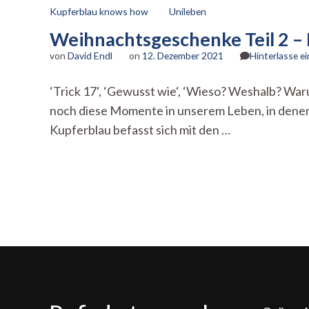
Kupferblau knows how
Unileben
Weihnachtsgeschenke Teil 2 –
von
David Endl
on
12. Dezember 2021
Hinterlasse 
‘Trick 17‘, ‘Gewusst wie‘, ‘Wieso? Weshalb? Wa
noch diese Momente in unserem Leben, in denen u
Kupferblau befasst sich mit den …