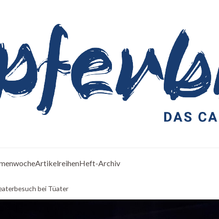
menwoche
Artikelreihen
Heft-Archiv
eaterbesuch bei Tüater