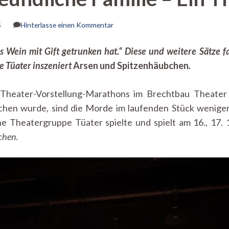
zu
5
Hinterlasse einen Kommentar
Von
wegen
las Wein mit Gift getrunken hat.“ Diese und weitere Sätze 
freundliche
e Tüater inszeniert
Arsen und Spitzenhäubchen
.
Familie
–
Ein
Theater-Vorstellung-Marathons im Brechtbau Theater 
Theaterbesuch
bei
en wurde, sind die Morde im laufenden Stück weniger bl
Tüater
e Theatergruppe Tüater spielte und spielt am 16., 17. 19
chen
.