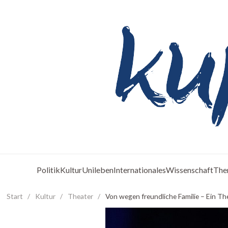
Politik
Kultur
Unileben
Internationales
Wissenschaft
The
Start
/
Kultur
/
Theater
/
Von wegen freundliche Familie – Ein Th