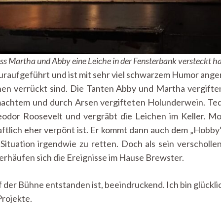
ass Martha und Abby eine Leiche in der Fensterbank versteckt 
raufgeführt und ist mit sehr viel schwarzem Humor angere
chen verrückt sind. Die Tanten Abby und Martha vergiften 
achtem und durch Arsen vergifteten Holunderwein. Teddy
eodor Roosevelt und vergräbt die Leichen im Keller. Mor
haftlich eher verpönt ist. Er kommt dann auch dem „Hobb
 Situation irgendwie zu retten. Doch als sein verscholl
erhäufen sich die Ereignisse im Hause Brewster.
f der Bühne entstanden ist, beeindruckend. Ich bin glücklic
Projekte.