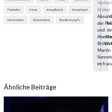
Vorher
Artikel
Fankultur
Feuer
Kampfkunst
Kampfsport
Nä
Absurd
Nerd-Kultur
Nickelodeon
Shaolin Kung Fu
Ma
der Poli
de
und
Kla
Abente
Wel
Brüssel
Martin
Sonneb
im fran
Ähnliche Beiträge