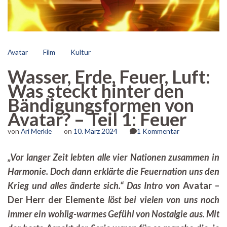
Avatar
Film
Kultur
Wasser, Erde, Feuer, Luft:
Was steckt hinter den
Bändigungsformen von
Avatar? – Teil 1: Feuer
zu
von
Ari Merkle
on
10. März 2024
1 Kommentar
Wasser,
Erde,
„Vor langer Zeit lebten alle vier Nationen zusammen in
Feuer,
Harmonie. Doch dann erklärte die Feuernation uns den
Luft:
Was
Krieg und alles änderte sich.“ Das Intro von
Avatar –
steckt
Der Herr der Elemente
löst bei vielen von uns noch
hinter
den
immer ein wohlig-warmes Gefühl von Nostalgie aus. Mit
Bändigungsfo