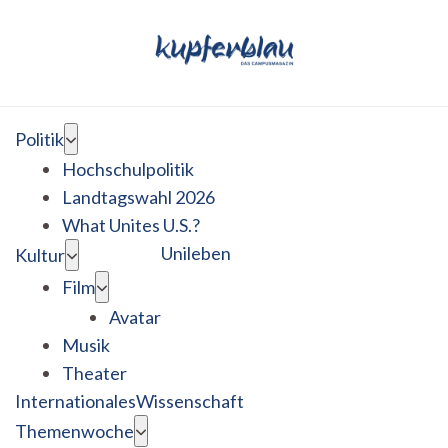
Politik
Hochschulpolitik
Landtagswahl 2026
What Unites U.S.?
Unileben
Kultur
Film
Avatar
Musik
Theater
Internationales
Wissenschaft
Themenwoche