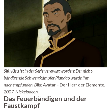
Sifu Kisu ist in der Serie verewigt worden: Der nicht-
bändigende Schwertkämpfer Piandao wurde ihm
nachempfunden. Bild:
Avatar – Der Herr der Elemente
,
2007, Nickelodeon
.
Das Feuerbändigen und der
Faustkampf