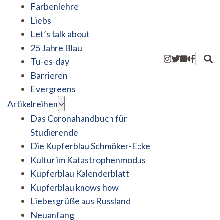
Farbenlehre
Liebs
Let’s talk about
25 Jahre Blau
Tu-es-day
Barrieren
Evergreens
Artikelreihen
Das Coronahandbuch für
Studierende
Die Kupferblau Schmöker-Ecke
Kultur im Katastrophenmodus
Kupferblau Kalenderblatt
Kupferblau knows how
Liebesgrüße aus Russland
Neuanfang