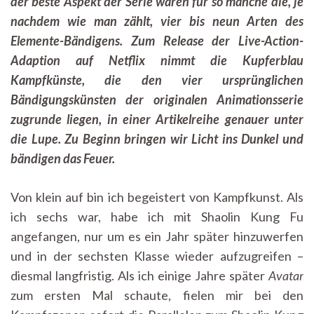
der beste Aspekt der Serie waren für so manche die, je
von
nachdem wie man zählt, vier bis neun Arten des
Avatar?
–
Elemente-Bändigens. Zum Release der Live-Action-
Teil
Adaption auf Netflix nimmt die Kupferblau
1:
Feuer
Kampfkünste, die den vier ursprünglichen
Bändigungskünsten der originalen Animationsserie
zugrunde liegen, in einer Artikelreihe genauer unter
die Lupe. Zu Beginn bringen wir Licht ins Dunkel und
bändigen das Feuer.
Von klein auf bin ich begeistert von Kampfkunst. Als
ich sechs war, habe ich mit Shaolin Kung Fu
angefangen, nur um es ein Jahr später hinzuwerfen
und in der sechsten Klasse wieder aufzugreifen –
diesmal langfristig. Als ich einige Jahre später
Avatar
zum ersten Mal schaute, fielen mir bei den