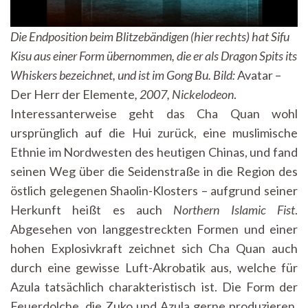
Die Endposition beim Blitzebändigen (hier rechts) hat Sifu
Kisu aus einer Form übernommen, die er als Dragon Spits its
Whiskers bezeichnet, und ist im Gong Bu.
Bild:
Avatar –
Der Herr der Elemente
,
2007, Nickelodeon
.
Interessanterweise geht das Cha Quan wohl
ursprünglich auf die Hui zurück, eine muslimische
Ethnie im Nordwesten des heutigen Chinas, und fand
seinen Weg über die Seidenstraße in die Region des
östlich gelegenen Shaolin-Klosters – aufgrund seiner
Herkunft heißt es auch
Northern Islamic Fist
.
Abgesehen von langgestreckten Formen und einer
hohen Explosivkraft zeichnet sich Cha Quan auch
durch eine gewisse Luft-Akrobatik aus, welche für
Azula tatsächlich charakteristisch ist. Die Form der
Feuerdolche, die Zuko und Azula gerne produzieren,