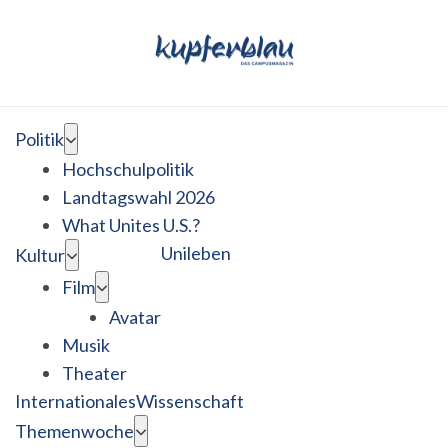
Politik
Hochschulpolitik
Landtagswahl 2026
What Unites U.S.?
Unileben
Kultur
Film
Avatar
Musik
Theater
Internationales
Wissenschaft
Themenwoche