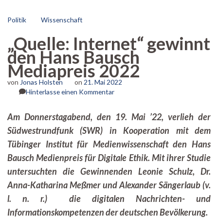
Politik
Wissenschaft
„Quelle: Internet“ gewinnt
den Hans Bausch
Mediapreis 2022
von
Jonas Holsten
on
21. Mai 2022
zu
Hinterlasse einen Kommentar
„Quelle:
Internet“
Am Donnerstagabend, den 19. Mai ’22, verlieh der
gewinnt
Südwestrundfunk (SWR) in Kooperation mit dem
den
Hans
Tübinger Institut für Medienwissenschaft den Hans
Bausch
Bausch Medienpreis für Digitale Ethik. Mit ihrer Studie
Mediapreis
2022
untersuchten die Gewinnenden Leonie Schulz, Dr.
Anna-Katharina Meßmer und Alexander Sängerlaub (v.
l. n. r.) die digitalen Nachrichten- und
Informationskompetenzen der deutschen Bevölkerung.