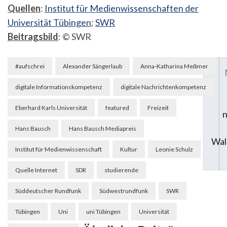
Quellen
:
Institut für Medienwissenschaften der
Universität Tübingen
;
SWR
Beitragsbild
:
©
SWR
Beitragsnavigation
#aufschrei
Alexander Sängerlaub
Anna-Katharina Meßmer
digitale Informationskompetenz
digitale Nachrichtenkompetenz
Eberhard Karls Universität
featured
Freizeit
n
Hans Bausch
Hans Bausch Mediapreis
Wal
Institut für Medienwissenschaft
Kultur
Leonie Schulz
Quelle Internet
SDR
studierende
Süddeutscher Rundfunk
Südwestrundfunk
SWR
Tübingen
Uni
uni Tübingen
Universität