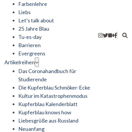
Farbenlehre
Liebs
Let’s talk about
25 Jahre Blau
Tu-es-day
Barrieren
Evergreens
Artikelreihen
Das Coronahandbuch für
Studierende
Die Kupferblau Schmöker-Ecke
Kultur im Katastrophenmodus
Kupferblau Kalenderblatt
Kupferblau knows how
Liebesgrüße aus Russland
Neuanfang