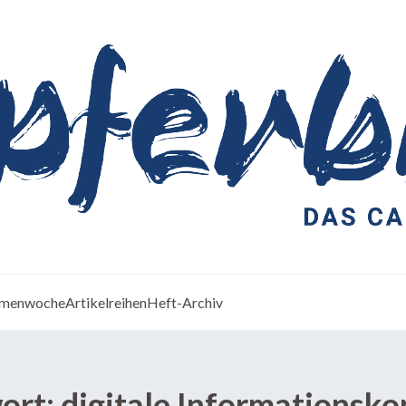
menwoche
Artikelreihen
Heft-Archiv
ort:
digitale Informationsk