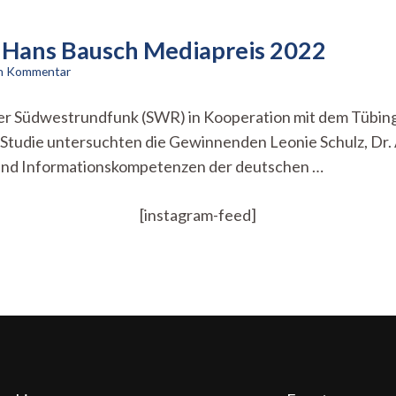
n Hans Bausch Mediapreis 2022
zu
en Kommentar
„Quelle:
Internet“
der Südwestrundfunk (SWR) in Kooperation mit dem Tübin
gewinnt
er Studie untersuchten die Gewinnenden Leonie Schulz, D
den
Hans
en- und Informationskompetenzen der deutschen …
Bausch
Mediapreis
2022
[instagram-feed]