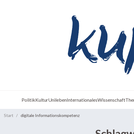
Politik
Kultur
Unileben
Internationales
Wissenschaft
The
Start
/
digitale Informationskompetenz
Schlagw