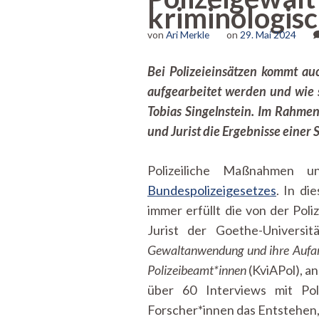
kriminologisc
von
Ari Merkle
on
29. Mai 2024
Bei Polizeieinsätzen kommt au
aufgearbeitet werden und wie s
Tobias Singelnstein. Im Rahmen
und Jurist die Ergebnisse einer
Polizeiliche Maßnahmen u
Bundespolizeigesetzes
. In di
immer erfüllt die von der Pol
Jurist der Goethe-Universi
Gewaltanwendung und ihre Aufar
Polizeibeamt*innen
(KviAPol), a
über 60 Interviews mit Poli
Forscher*innen das Entstehen,