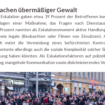
sachen übermäßiger Gewalt
e Eskalation gaben etwa 19 Prozent der Betroffenen ko
lagen einer Maßnahme, das Fragen nach Dienstau
 Prozent nannten als Eskalationsmoment aktive Handlun
ie legale (Beobachten oder Filmen von Einsätzen). Al
 meist die Vermeidung eines befürchteten Kontroll
 betonte allerdings auch die soziale Komplexität solcher S
ung haben könnten. Als Eskalationsfaktoren auf polizei
ung, mangelnde Kommunikation sowie diskriminierendes Ve