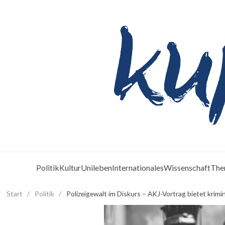
Politik
Kultur
Unileben
Internationales
Wissenschaft
The
Start
/
Politik
/
Polizeigewalt im Diskurs – AKJ-Vortrag bietet krimi