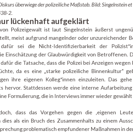
skurs überwiege der polizeiliche Maßstab. Bild: Singelnstein et 
438-2
.
nur lückenhaft aufgeklärt
 von Polizeigewalt ist laut Singelnstein äußerst ung
tellt, meist aufgrund mangelnder oder unzureichender B
afür sei die Nicht-Identifizierbarkeit der Polizist
e Einschätzung der Glaubwürdigkeit von Betroffenen. D
afür die Tatsache, dass die Polizei bei Anzeigen wegen 
rüchte, da es eine „starke polizeiliche Binnenkultur“ 
egen ihre eigenen Kolleg*innen einzuleiten. Das geh
ts hervor. Stattdessen werde eine interne Aufarbeitung
eine Formulierung, die in Interviews immer wieder gewählt
doch, dass das Vorgehen gegen die ‚eigenen Leute‘
a dies als ein Bruch des Zusammenhalts zu einem Aussc
esprechung problematisch empfundener Maßnahmen in der 