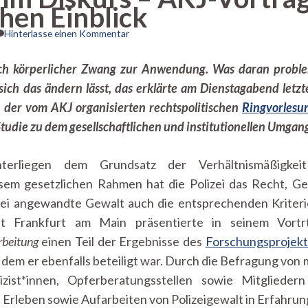
hen Einblick
zu
Hinterlasse einen Kommentar
Polizeigewalt
im
ch körperlicher Zwang zur Anwendung. Was daran problema
Diskurs
ich das ändern lässt, das erklärte am Dienstagabend letz
–
AKJ-
 der vom AKJ organisierten rechtspolitischen
Ringvorlesu
Vortrag
 Studie zu dem gesellschaftlichen und institutionellen Umgan
bietet
kriminologischen
Einblick
nterliegen dem Grundsatz der Verhältnismäßigk
esem gesetzlichen Rahmen hat die Polizei das Recht, 
izei angewandte Gewalt auch die entsprechenden Kriter
tät Frankfurt am Main präsentierte in seinem Vort
beitung
einen Teil der Ergebnisse des
Forschungsprojekt
n dem er ebenfalls beteiligt war. Durch die Befragung von
zist*innen, Opferberatungsstellen sowie Mitglieder
 Erleben sowie Aufarbeiten von Polizeigewalt in Erfahrun