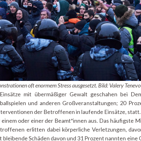
onstrationen oft enormem Stress ausgesetzt. Bild: Valery Tenev
 Einsätze mit übermäßiger Gewalt geschahen bei Demo
ballspielen und anderen Großveranstaltungen; 20 Proz
terventionen der Betroffenen in laufende Einsätze, statt. 
ur einem oder einer der Beamt*innen aus. Das häufigste M
roffenen erlitten dabei körperliche Verletzungen, dav
nt bleibende Schäden davon und 31 Prozent nannten ein