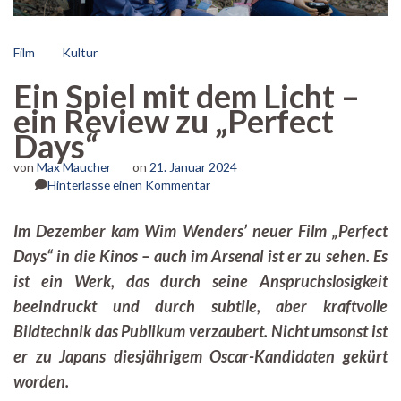
Film
Kultur
Ein Spiel mit dem Licht –
ein Review zu „Perfect
Days“
von
Max Maucher
on
21. Januar 2024
zu
Hinterlasse einen Kommentar
Ein
Spiel
Im Dezember kam Wim Wenders’ neuer Film „Perfect
mit
Days“ in die Kinos – auch im Arsenal ist er zu sehen. Es
dem
Licht
ist ein Werk, das durch seine Anspruchslosigkeit
–
beeindruckt und durch subtile, aber kraftvolle
ein
Review
Bildtechnik das Publikum verzaubert. Nicht umsonst ist
zu
er zu Japans diesjährigem Oscar-Kandidaten gekürt
„Perfect
worden.
Days“