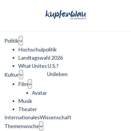
Politik
Hochschulpolitik
Landtagswahl 2026
What Unites U.S.?
Unileben
Kultur
Film
Avatar
Musik
Theater
Internationales
Wissenschaft
Themenwoche