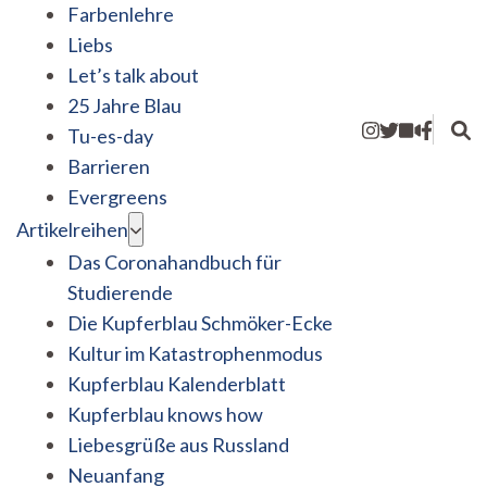
Farbenlehre
Liebs
Let’s talk about
25 Jahre Blau
Tu-es-day
Barrieren
Evergreens
Artikelreihen
Das Coronahandbuch für
Studierende
Die Kupferblau Schmöker-Ecke
Kultur im Katastrophenmodus
Kupferblau Kalenderblatt
Kupferblau knows how
Liebesgrüße aus Russland
Neuanfang