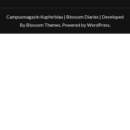
Campusmagazin Kupferblau |
Blossom Diaries | Developed
By
Blossom Themes
. Powered by
WordPress
.