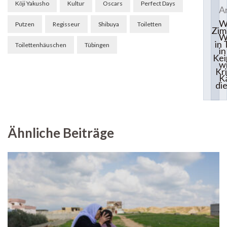
Kōji Yakusho
Kultur
Oscars
Perfect Days
Ar
W
Putzen
Regisseur
Shibuya
Toiletten
Zi
W
in
Toilettenhäuschen
Tübingen
in
Kei
wi
Kr
K
di
Ähnliche Beiträge