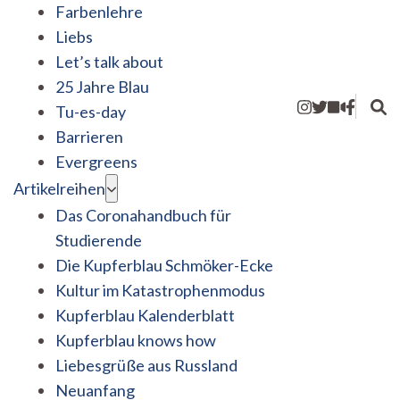
Farbenlehre
Liebs
Let’s talk about
25 Jahre Blau
Tu-es-day
Barrieren
Evergreens
Artikelreihen
Das Coronahandbuch für
Studierende
Die Kupferblau Schmöker-Ecke
Kultur im Katastrophenmodus
Kupferblau Kalenderblatt
Kupferblau knows how
Liebesgrüße aus Russland
Neuanfang