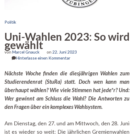
Politik
Uni-Wahlen 2023: So wird
gewählt
von
Marcel Gnauck
on
22. Juni 2023
zu
Hinterlasse einen Kommentar
Uni-
Wahlen
Nächste Woche finden die diesjährigen Wahlen zum
2023:
Studierendenrat (StuRa) statt. Doch wen kann man
So
wird
überhaupt wählen? Wie viele Stimmen hat jede*r? Und:
gewählt
Wer gewinnt am Schluss die Wahl? Die Antworten zu
den Fragen über ein komplexes Wahlsystem.
Am Dienstag, den 27. und am Mittwoch, den 28. Juni
ist es wieder so weit: Die jährlichen Gremienwahlen