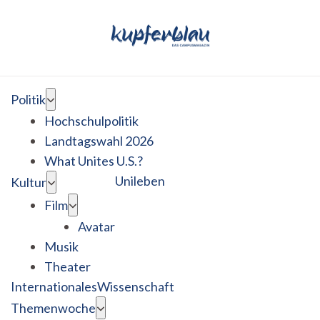
Politik
Hochschulpolitik
Landtagswahl 2026
What Unites U.S.?
Unileben
Kultur
Film
Avatar
Musik
Theater
Internationales
Wissenschaft
Themenwoche