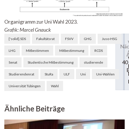
Organigramm zur Uni Wahl 2023.
Grafik: Marcel Gnauck
Beitragsnavigation
['solid].SDS
Fakultätsrat
FSVV
GHG
Juso-HSG
Näc
LHG
Mitbestimmen
Mitbestimmung
RCDS
A
40
Senat
Studentische Mitbestimmung
studierende
B
Studierendenrat
StuRa
ULF
Uni
Uni-Wahlen
Universität Tübingen
Wahl
Ähnliche Beiträge