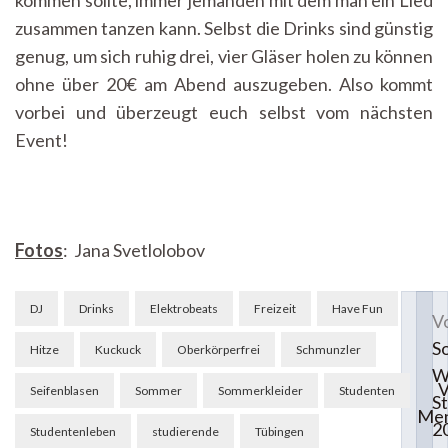
kommen sollte, immer jemanden mit dem man ein Lied
zusammen tanzen kann. Selbst die Drinks sind günstig
genug, um sich ruhig drei, vier Gläser holen zu können
ohne über 20€ am Abend auszugeben. Also kommt
vorbei und überzeugt euch selbst vom nächsten
Event!
Fotos
:
Jana Svetlolobov
Beitragsnavigation
DJ
Drinks
Elektrobeats
Freizeit
Have Fun
Vo
S
Hitze
Kuckuck
Oberkörperfrei
Schmunzler
W
V
Seifenblasen
Sommer
Sommerkleider
Studenten
S
Men
2
Studentenleben
studierende
Tübingen