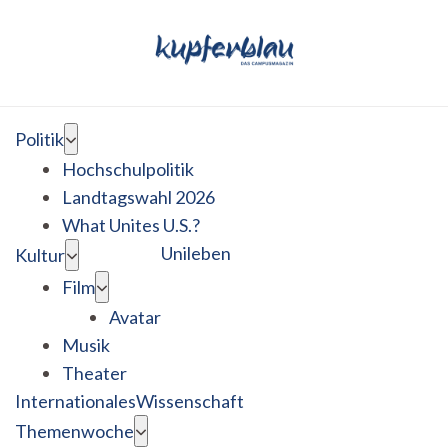
Politik
Hochschulpolitik
Landtagswahl 2026
What Unites U.S.?
Unileben
Kultur
Film
Avatar
Musik
Theater
Internationales
Wissenschaft
Themenwoche