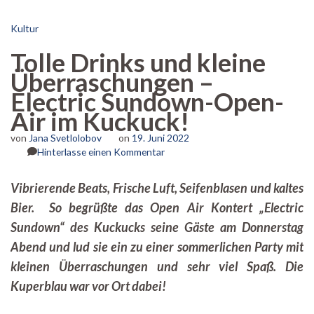
Kultur
Tolle Drinks und kleine
Überraschungen –
Electric Sundown-Open-
Air im Kuckuck!
von
Jana Svetlolobov
on
19. Juni 2022
zu
Hinterlasse einen Kommentar
Tolle
Drinks
Vibrierende Beats, Frische Luft, Seifenblasen und kaltes
und
Bier. So begrüßte das Open Air Kontert „Electric
kleine
Überraschungen
Sundown“ des Kuckucks seine Gäste am Donnerstag
–
Abend und lud sie ein zu einer sommerlichen Party mit
Electric
Sundown-
kleinen Überraschungen und sehr viel Spaß. Die
Open-
Kuperblau war vor Ort dabei!
Air
im