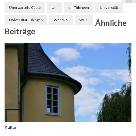
Unerwartete Gäste
Uni
uni Tübingen
Universität
Universität Tübingen
Weed???
WHO
Ähnliche
Beiträge
Kultur