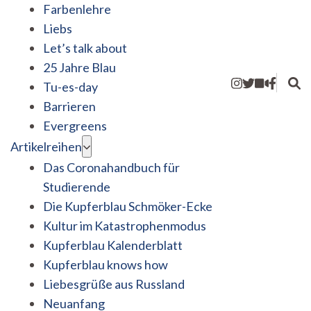
Farbenlehre
Liebs
Let’s talk about
25 Jahre Blau
Tu-es-day
Barrieren
Evergreens
Artikelreihen
Das Coronahandbuch für
Studierende
Die Kupferblau Schmöker-Ecke
Kultur im Katastrophenmodus
Kupferblau Kalenderblatt
Kupferblau knows how
Liebesgrüße aus Russland
Neuanfang