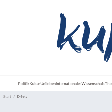
Politik
Kultur
Unileben
Internationales
Wissenschaft
The
Start
/
Drinks