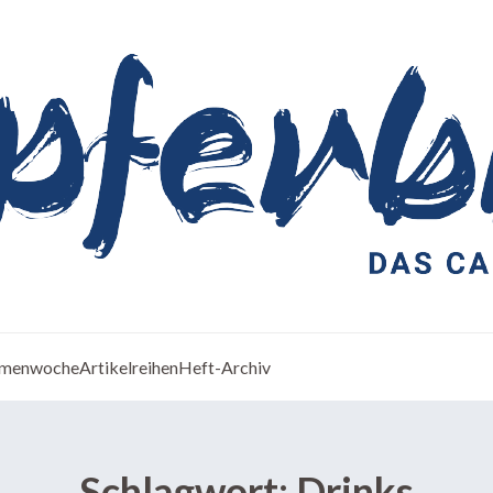
menwoche
Artikelreihen
Heft-Archiv
Schlagwort:
Drinks