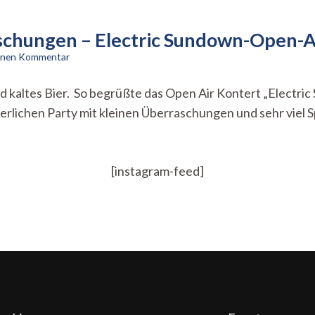
aschungen – Electric Sundown-Open-A
zu
einen Kommentar
Tolle
Drinks
nd kaltes Bier. So begrüßte das Open Air Kontert „Electr
und
rlichen Party mit kleinen Überraschungen und sehr viel S
kleine
Überraschungen
–
Electric
Sundown-
[instagram-feed]
Open-
Air
im
Kuckuck!