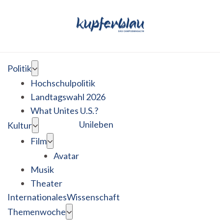
Politik
Hochschulpolitik
Landtagswahl 2026
What Unites U.S.?
Unileben
Kultur
Film
Avatar
Musik
Theater
Internationales
Wissenschaft
Themenwoche