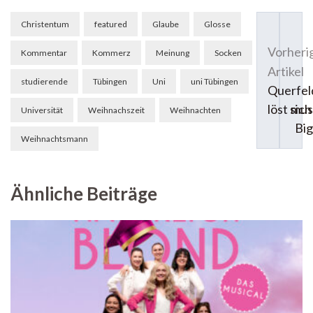
so…
anderen
Beitragsnavigation
so
Christentum
featured
Glaube
Glosse
Vorheri
Kommentar
Kommerz
Meinung
Socken
Artikel
studierende
Tübingen
Uni
uni Tübingen
Querfel
löst sich
mus
Universität
Weihnachszeit
Weihnachten
Big
Weihnachtsmann
Ähnliche Beiträge