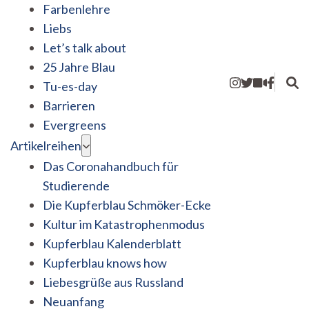
Farbenlehre
Liebs
Let’s talk about
25 Jahre Blau
Tu-es-day
Barrieren
Evergreens
Artikelreihen
Das Coronahandbuch für
Studierende
Die Kupferblau Schmöker-Ecke
Kultur im Katastrophenmodus
Kupferblau Kalenderblatt
Kupferblau knows how
Liebesgrüße aus Russland
Neuanfang