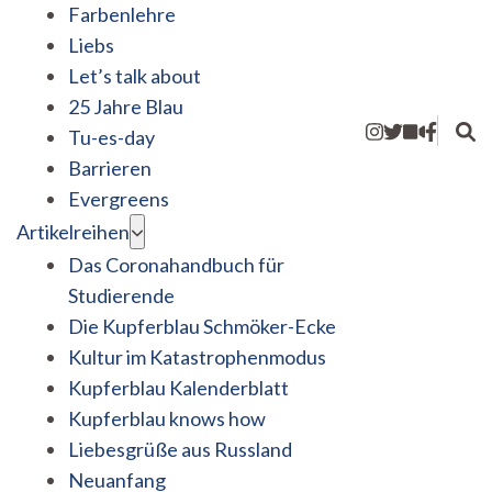
Farbenlehre
Liebs
Let’s talk about
25 Jahre Blau
Tu-es-day
Barrieren
Evergreens
Artikelreihen
Das Coronahandbuch für
Studierende
Die Kupferblau Schmöker-Ecke
Kultur im Katastrophenmodus
Kupferblau Kalenderblatt
Kupferblau knows how
Liebesgrüße aus Russland
Neuanfang