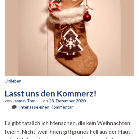
Unileben
Lasst uns den Kommerz!
von
Jasmin Tran
on
28. Dezember 2020
zu
Hinterlasse einen Kommentar
Lasst
uns
Es gibt tatsächlich Menschen, die kein Weihnachten
den
feiern. Nicht, weil ihnen giftgrünes Fell aus der Haut
Kommerz!