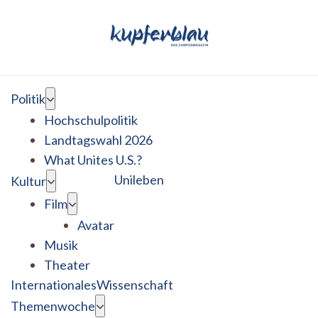
Politik
Hochschulpolitik
Landtagswahl 2026
What Unites U.S.?
Unileben
Kultur
Film
Avatar
Musik
Theater
Internationales
Wissenschaft
Themenwoche