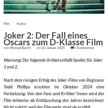
Film
Kultur
Joker 2: Der Fall eines
Oscars zum D-Klasse Film
zu
von
Michael Becht
on
10. Januar 2025
1 Kommentar
Joker
2:
Warnung: Der folgende Artikel enthält Spoiler für Joker
Der
1 und 2.
Fall
eines
Oscars
Nach dem riesigen Erfolg des Joker-Films von Regisseur
zum
D-
Todd Phillips erschien im Oktober 2024 eine
Klasse
Fortsetzung. Von den Fans und Kritiker*innen wird der
Film
Film teilweise als Enttäuschung des Jahres bezeichnet.
Nicht zuletzt, weil der Film mehr singt als erzählt.