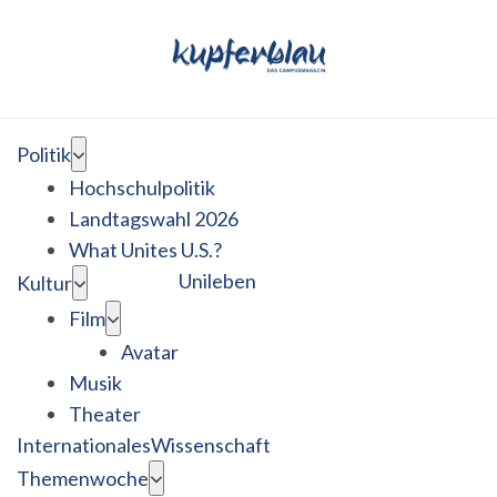
Politik
Hochschulpolitik
Landtagswahl 2026
What Unites U.S.?
Unileben
Kultur
Film
Avatar
Musik
Theater
Internationales
Wissenschaft
Themenwoche