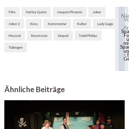
Beitragsnavigation
Film
Harley Quinn
Joaquin Phoenix
Joker
Näc
Vo
Joker 2
Kino
Kommentar
Kultur
Lady Gaga
Ar
Sp
Fo
Musical
Rezension
Sequel
Todd Philips
u
mi
Spa
Tübingen
u
– 
G
Ähnliche Beiträge