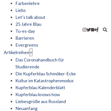
Farbenlehre
Liebs
Let’s talk about
25 Jahre Blau
Tu-es-day
Barrieren
Evergreens
Artikelreihen
Das Coronahandbuch für
Studierende
Die Kupferblau Schmöker-Ecke
Kultur im Katastrophenmodus
Kupferblau Kalenderblatt
Kupferblau knows how
Liebesgrüße aus Russland
Neuanfang