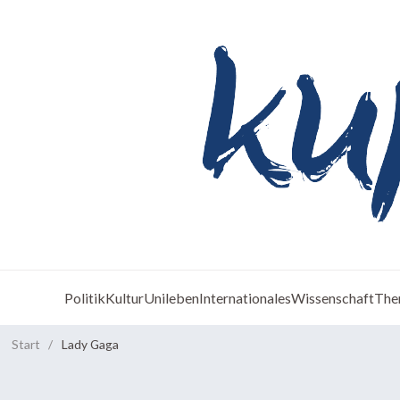
Politik
Kultur
Unileben
Internationales
Wissenschaft
The
Start
/
Lady Gaga