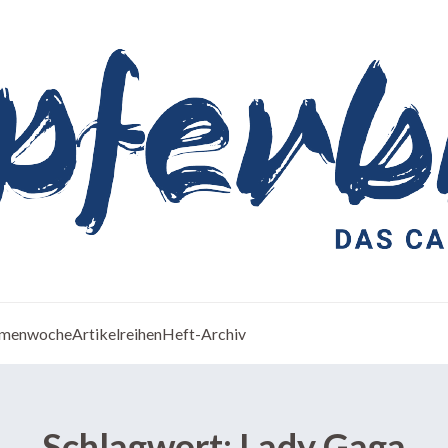
menwoche
Artikelreihen
Heft-Archiv
Schlagwort:
Lady Gaga