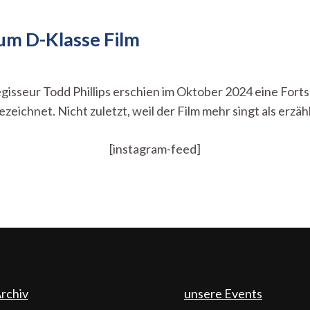
zum D-Klasse Film
zu
Joker
2:
gisseur Todd Phillips erschien im Oktober 2024 eine Fort
Der
zeichnet. Nicht zuletzt, weil der Film mehr singt als erzähl
Fall
eines
Oscars
[instagram-feed]
zum
D-
Klasse
Film
rchiv
unsere Events