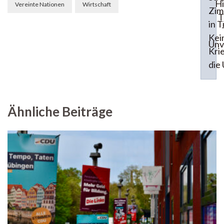
Hi
Vereinte Nationen
Wirtschaft
Zi
T
in 
Kei
Unv
Kri
die
Ähnliche Beiträge