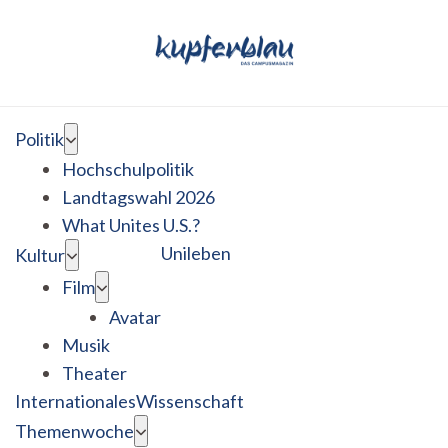
Politik
Hochschulpolitik
Landtagswahl 2026
What Unites U.S.?
Unileben
Kultur
Film
Avatar
Musik
Theater
Internationales
Wissenschaft
Themenwoche