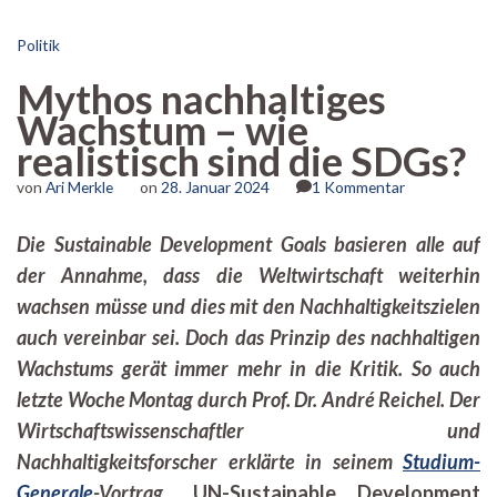
Politik
Mythos nachhaltiges
Wachstum – wie
realistisch sind die SDGs?
zu
von
Ari Merkle
on
28. Januar 2024
1 Kommentar
Mythos
nachhaltiges
Die Sustainable Development Goals basieren alle auf
Wachstum
der Annahme, dass die Weltwirtschaft weiterhin
–
wie
wachsen müsse und dies mit den Nachhaltigkeitszielen
realistisch
auch vereinbar sei. Doch das Prinzip des nachhaltigen
sind
die
Wachstums gerät immer mehr in die Kritik. So auch
SDGs?
letzte Woche Montag durch Prof. Dr. André Reichel. Der
Wirtschaftswissenschaftler und
Nachhaltigkeitsforscher erklärte in seinem
Studium-
Generale
-Vortrag „
UN-Sustainable Development