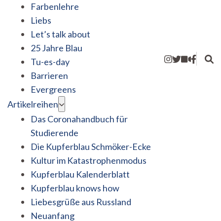
Farbenlehre
Liebs
Let’s talk about
25 Jahre Blau
Tu-es-day
Barrieren
Evergreens
Artikelreihen
Das Coronahandbuch für
Studierende
Die Kupferblau Schmöker-Ecke
Kultur im Katastrophenmodus
Kupferblau Kalenderblatt
Kupferblau knows how
Liebesgrüße aus Russland
Neuanfang