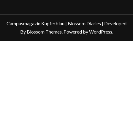
Campusmagazin Kupferblau |
Blossom Diaries | Developed
By
Blossom Themes
. Powered by
WordPress
.