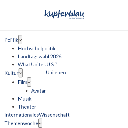
Politik
Hochschulpolitik
Landtagswahl 2026
What Unites U.S.?
Unileben
Kultur
Film
Avatar
Musik
Theater
Internationales
Wissenschaft
Themenwoche