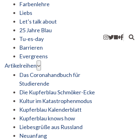
Farbenlehre
Liebs
Let’s talk about
25 Jahre Blau
Tu-es-day
Barrieren
Evergreens
Artikelreihen
Das Coronahandbuch für
Studierende
Die Kupferblau Schmöker-Ecke
Kultur im Katastrophenmodus
Kupferblau Kalenderblatt
Kupferblau knows how
Liebesgrüße aus Russland
Neuanfang