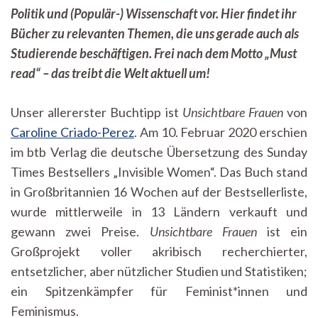
wissenschaftliche
Politik und (Populär-) Wissenschaft vor. Hier findet ihr
Buchtipps:
„Unsichtbare
Bücher zu relevanten Themen, die uns gerade auch als
Frauen“
Studierende beschäftigen. Frei nach dem Motto „Must
von
read“ – das treibt die Welt aktuell um!
Caroline
Criado-
Perez
Unser allererster Buchtipp ist
Unsichtbare Frauen
von
Caroline Criado-Perez
. Am 10. Februar 2020 erschien
im btb Verlag die deutsche Übersetzung des Sunday
Times Bestsellers „Invisible Women“. Das Buch stand
in Großbritannien 16 Wochen auf der Bestsellerliste,
wurde mittlerweile in 13 Ländern verkauft und
gewann zwei Preise.
Unsichtbare Frauen
ist ein
Großprojekt voller akribisch recherchierter,
entsetzlicher, aber nützlicher Studien und Statistiken;
ein Spitzenkämpfer für Feminist*innen und
Feminismus.