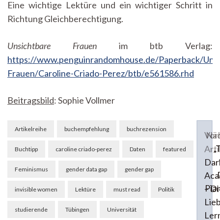
Eine wichtige Lektüre und ein wichtiger Schritt in
Richtung Gleichberechtigung.
Unsichtbare Frauen
im btb Verlag:
https://www.penguinrandomhouse.de/Paperback/Unsi
Frauen/Caroline-Criado-Perez/btb/e561586.rhd
Beitragsbild
: Sophie Vollmer
Beitragsnavigation
Artikelreihe
buchempfehlung
buchrezension
Vor
Näc
„
Arti
Buchtipp
caroline criado-perez
Daten
featured
Dar
Feminismus
gender data gap
gender gap
Aca
Pian
– Di
invisible women
Lektüre
must read
Politik
Lie
studierende
Tübingen
Universität
Ler