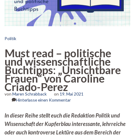
Politik
Must read – politische
und wissenschaftliche
Buchtipps: „Unsichtbare
Frauen“ von Caroline
Criado-Perez
von
Maren Schrabback
on
19. Mai 2021
zu
Hinterlasse einen Kommentar
Must
read
In dieser Reihe stellt euch die Redaktion Politik und
–
Wissenschaft der Kupferblau interessante, lehrreiche
politische
und
oder auch kontroverse Lektüre aus dem Bereich der