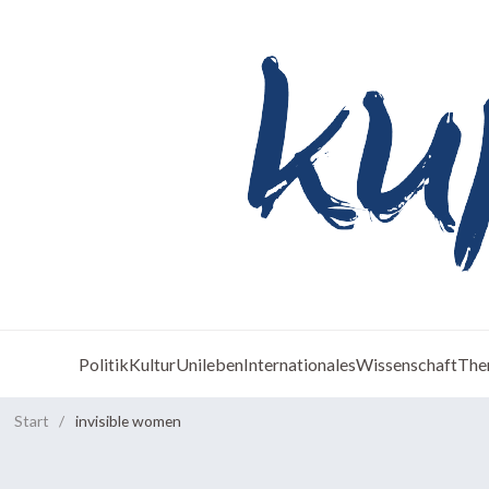
Politik
Kultur
Unileben
Internationales
Wissenschaft
The
Start
/
invisible women