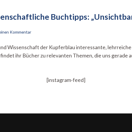
senschaftliche Buchtipps: „Unsichtba
zu
 einen Kommentar
Must
read
ik und Wissenschaft der Kupferblau interessante, lehrreic
–
r findet ihr Bücher zu relevanten Themen, die uns gerade 
politische
und
wissenschaftliche
Buchtipps:
„Unsichtbare
[instagram-feed]
Frauen“
von
Caroline
Criado-
Perez