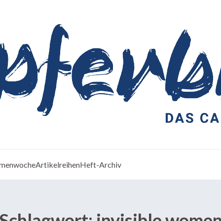
menwoche
Artikelreihen
Heft-Archiv
Schlagwort:
invisible wome