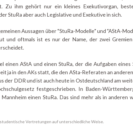
rt. Zu ihm gehört nur ein kleines Exekutivorgan, best
er StuRa aber auch Legislative und Exekutive in sich.
allgemeinen Aussagen über “StuRa-Modelle” und “AStA-Mode
ut und oftmals ist es nur der Name, der zwei Gremien 
erscheidet.
iel einen AStA und einen StuRa, der die Aufgaben eines
it ja in den AKs statt, die den ASta-Referaten an anderen
s der DDR und ist auch heute in Ostdeutschland am weites
ochschulgesetz festgeschrieben. In Baden-Württembe
d Mannheim einen StuRa. Das sind mehr als in anderen 
 studentische Vertretungen auf unterschiedliche Weise.