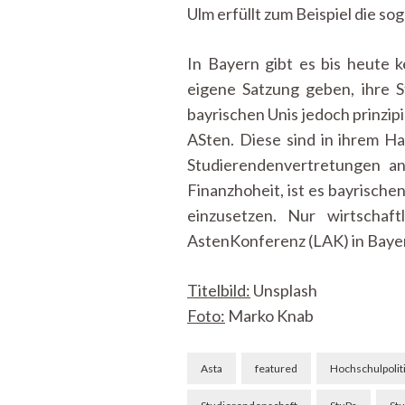
Ulm erfüllt zum Beispiel die s
In Bayern gibt es bis heute k
eigene Satzung geben, ihre S
bayrischen Unis jedoch prinzip
ASten. Diese sind in ihrem H
Studierendenvertretungen a
Finanzhoheit, ist es bayrische
einzusetzen. Nur wirtschaf
AstenKonferenz (LAK) in Bayer
Titelbild:
Unsplash
Foto:
Marko Knab
Beitragsnavigation
Asta
featured
Hochschulpolit