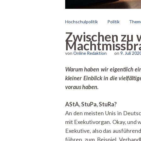
Hochschulpolitik
Politik
Them
Zwischen zu 
Machtmissbr
von
Online Redaktion
on
9. Juli 202
Warum haben wir eigentlich ein
kleiner Einblick in die vielfä
voraus haben.
AStA, StuPa, StuRa?
An den meisten Unis in Deutsc
mit Exekutivorgan. Okay, und w
Exekutive, also das ausführend
führen zum Beispiel Verhand