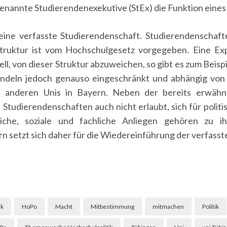
ogenannte Studierendenexekutive (StEx) die Funktion eines
eine verfasste Studierendenschaft. Studierendenschaft
truktur ist vom Hochschulgesetz vorgegeben. Eine Exp
iell, von dieser Struktur abzuweichen, so gibt es zum Bei
andeln jedoch genauso eingeschränkt und abhängig von 
n anderen Unis in Bayern. Neben der bereits erwähn
n Studierendenschaften auch nicht erlaubt, sich für poli
tliche, soziale und fachliche Anliegen gehören zu 
n setzt sich daher für die Wiedereinführung der verfasst
ik
HoPo
Macht
Mitbestimmung
mitmachen
Politik