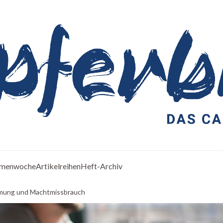
menwoche
Artikelreihen
Heft-Archiv
mmung und Machtmissbrauch