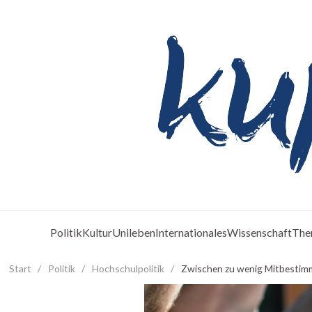
Politik
Kultur
Unileben
Internationales
Wissenschaft
The
Start
/
Politik
/
Hochschulpolitik
/
Zwischen zu wenig Mitbesti