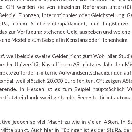
te. Oft werden sie von einzelnen Referaten unterstütz
eispiel Finanzen, Internationales oder Gleichstellung. G
a, einem Studierendenparlament, der Legislative.
das zur Verfügung stehende Geld ausgeben und welche P
lche Modelle zum Beispiel in Konstanz oder Hohenheim.
f, weil beispielsweise Gelder nicht zum Wohl aller Stud
 der Universität Kassel ihrem ASta letztes Jahr den M
 Projekte zu fördern, interne Aufwandsentschädigungen au
ndal, weil plötzlich 20.000 Euro fehlten. Oft zeigen ASt
ierende. In Hessen ist es zum Beipiel hauptsächlich 
ort jetzt ein landesweit geltendes Semesterticket autom
ive jedoch so viel Macht zu wie in vielen ASten. In S
m Mittelpunkt. Auch hier in Tübingen ist es der StuRa, de