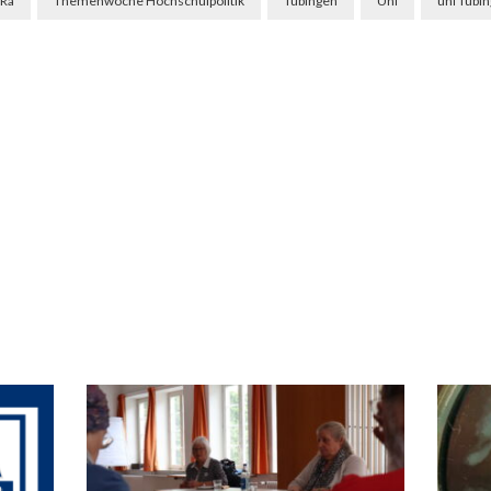
uRa
Themenwoche Hochschulpolitik
Tübingen
Uni
uni Tübi