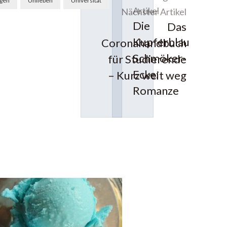
ngen
Unileben
Universität
Artikel
Nächster Artikel
Die
Das
Kupferblau
Coronahandbuch
Schmöker-
für Studierende
Ecke:
– Kurz weit weg
Romanze