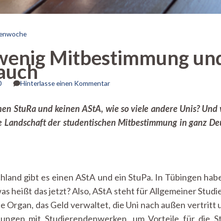
enwoche
wenig Mitbestimmung un
auch
zu
0
Hinterlasse einen Kommentar
Zwischen
zu
en StuRa und keinen AStA, wie so viele andere Unis? Und 
wenig
ltige Landschaft der studentischen Mitbestimmung in ganz D
Mitbestimmung
und
Machtmissbrauch
hland gibt es einen AStA und ein StuPa. In Tübingen hab
as heißt das jetzt? Also, AStA steht für Allgemeiner Studi
e Organ, das Geld verwaltet, die Uni nach außen vertritt
lungen mit Studierendenwerken, um Vorteile für die S