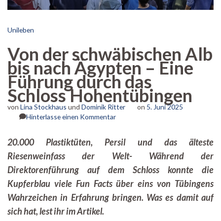
Unileben
Von der schwäbischen Alb
bis nach Ägypten – Eine
Führung durch das
Schloss Hohentübingen
von
Lina Stockhaus
und
Dominik Ritter
on
5. Juni 2025
zu
Hinterlasse einen Kommentar
Von
der
20.000 Plastiktüten, Persil und das älteste
schwäbischen
Riesenweinfass der Welt- Während der
Alb
bis
Direktorenführung auf dem Schloss konnte die
nach
Kupferblau viele Fun Facts über eins von Tübingens
Ägypten
–
Wahrzeichen in Erfahrung bringen. Was es damit auf
Eine
sich hat, lest ihr im Artikel.
Führung