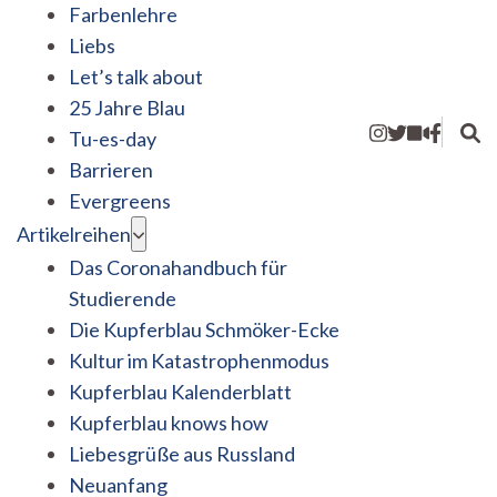
Farbenlehre
Liebs
Let’s talk about
25 Jahre Blau
Tu-es-day
Barrieren
Evergreens
Artikelreihen
Das Coronahandbuch für
Studierende
Die Kupferblau Schmöker-Ecke
Kultur im Katastrophenmodus
Kupferblau Kalenderblatt
Kupferblau knows how
Liebesgrüße aus Russland
Neuanfang