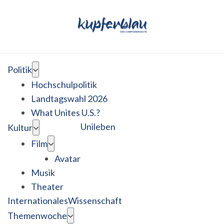
Politik
Hochschulpolitik
Landtagswahl 2026
What Unites U.S.?
Unileben
Kultur
Film
Avatar
Musik
Theater
Internationales
Wissenschaft
Themenwoche