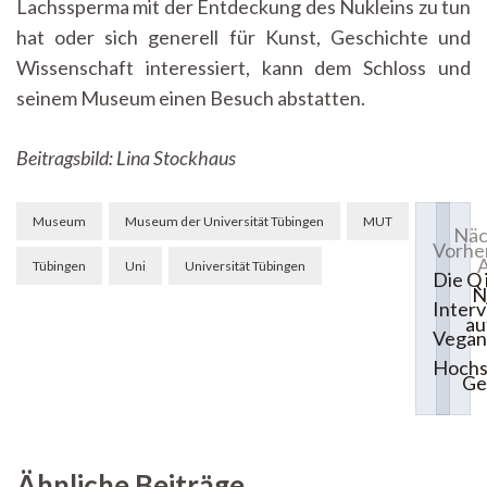
Lachssperma mit der Entdeckung des Nukleins zu tun
hat oder sich generell für Kunst, Geschichte und
Wissenschaft interessiert, kann dem Schloss und
seinem Museum einen Besuch abstatten.
Beitragsbild: Lina Stockhaus
Beitragsnavigation
Museum
Museum der Universität Tübingen
MUT
Näc
Vorher
A
Tübingen
Uni
Universität Tübingen
Die Q i
N
Interv
au
Vegan
Hochs
Ge
Ähnliche Beiträge