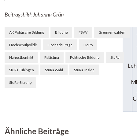
Beitragsbild: Johanna Grün
Beitragsnavigation
AK Politische Bildung
Bildung
FSVV
Gremienwahlen
Hochschulpolitik
Hochschultage
HoPo
Nahostkonflikt
Palästina
Politische Bildung
StuRa
Leh
StuRa Tübingen
StuRa Wahl
StuRa-Inside
Mi
StuRa-Sitzung
G
Ähnliche Beiträge