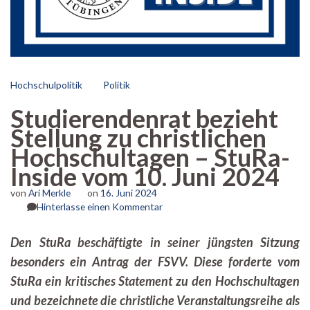
Hochschulpolitik
Politik
Studierendenrat bezieht
Stellung zu christlichen
Hochschultagen – StuRa-
Inside vom 10. Juni 2024
von
Ari Merkle
on
16. Juni 2024
zu
Hinterlasse einen Kommentar
Studierendenrat
bezieht
Den StuRa beschäftigte in seiner jüngsten Sitzung
Stellung
besonders ein Antrag der FSVV. Diese forderte vom
zu
christlichen
StuRa ein kritisches Statement zu den Hochschultagen
Hochschultagen
und bezeichnete die christliche Veranstaltungsreihe als
–