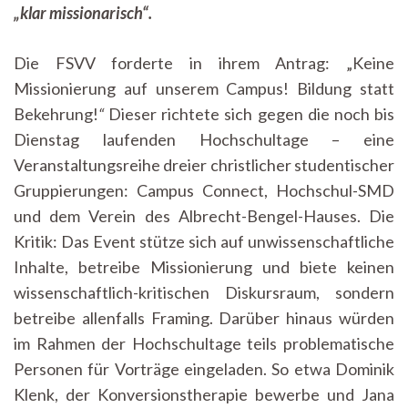
StuRa-
„klar missionarisch“.
Inside
vom
Die FSVV forderte in ihrem Antrag: „Keine
10.
Juni
Missionierung auf unserem Campus! Bildung statt
2024
Bekehrung!
“
Dieser richtete sich gegen die noch bis
Dienstag laufenden Hochschultage – eine
Veranstaltungsreihe dreier christlicher studentischer
Gruppierungen: Campus Connect, Hochschul-SMD
und dem Verein des Albrecht-Bengel-Hauses. Die
Kritik: Das Event stütze sich auf unwissenschaftliche
Inhalte, betreibe Missionierung und biete keinen
wissenschaftlich-kritischen Diskursraum, sondern
betreibe allenfalls Framing. Darüber hinaus würden
im Rahmen der Hochschultage teils problematische
Personen für Vorträge eingeladen. So etwa Dominik
Klenk, der Konversionstherapie bewerbe und Jana