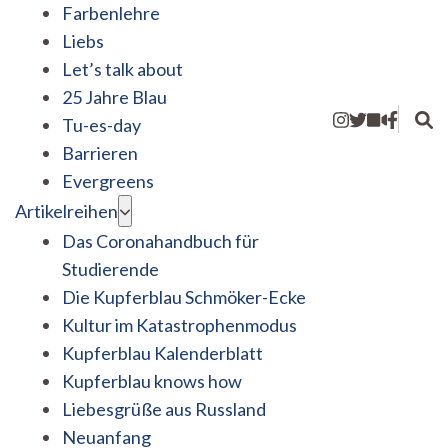
Farbenlehre
Liebs
Let’s talk about
25 Jahre Blau
Tu-es-day
Barrieren
Evergreens
Artikelreihen
Das Coronahandbuch für
Studierende
Die Kupferblau Schmöker-Ecke
Kultur im Katastrophenmodus
Kupferblau Kalenderblatt
Kupferblau knows how
Liebesgrüße aus Russland
Neuanfang