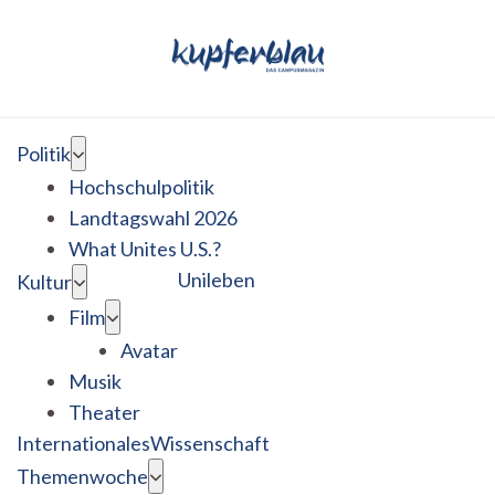
Politik
Hochschulpolitik
Landtagswahl 2026
What Unites U.S.?
Unileben
Kultur
Film
Avatar
Musik
Theater
Internationales
Wissenschaft
Themenwoche