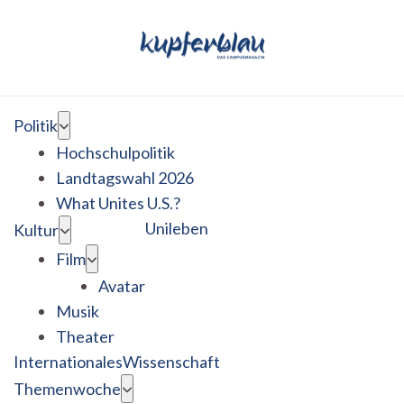
Politik
Hochschulpolitik
Landtagswahl 2026
What Unites U.S.?
Unileben
Kultur
Film
Avatar
Musik
Theater
Internationales
Wissenschaft
Themenwoche