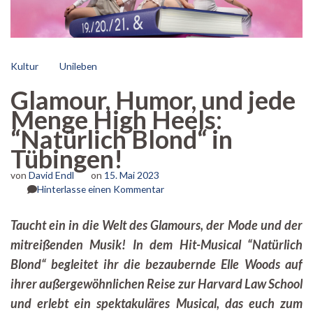
Kultur
Unileben
Glamour, Humor, und jede
Menge High Heels:
“Natürlich Blond“ in
Tübingen!
von
David Endl
on
15. Mai 2023
zu
Hinterlasse einen Kommentar
Glamour,
Humor,
Taucht ein in die Welt des Glamours, der Mode und der
und
mitreißenden Musik! In dem Hit-Musical “Natürlich
jede
Menge
Blond“ begleitet ihr die bezaubernde Elle Woods auf
High
ihrer außergewöhnlichen Reise zur Harvard Law School
Heels:
“Natürlich
und erlebt ein spektakuläres Musical, das euch zum