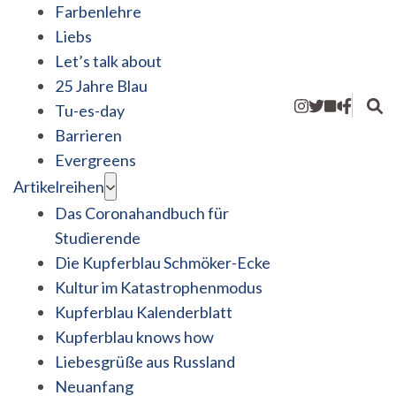
Farbenlehre
Liebs
Let’s talk about
25 Jahre Blau
Tu-es-day
Barrieren
Evergreens
Artikelreihen
Das Coronahandbuch für
Studierende
Die Kupferblau Schmöker-Ecke
Kultur im Katastrophenmodus
Kupferblau Kalenderblatt
Kupferblau knows how
Liebesgrüße aus Russland
Neuanfang