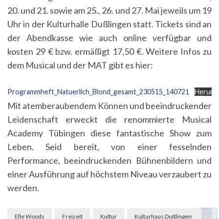
20. und 21. sowie am 25., 26. und 27. Mai jeweils um 19
Uhr in der Kulturhalle Dußlingen statt. Tickets sind an
der Abendkasse wie auch online verfügbar und
kosten 29 € bzw. ermäßigt 17,50 €. Weitere Infos zu
dem Musical und der MAT gibt es hier:
Programmheft_Natuerlich_Blond_gesamt_230515_140721
Herunt
Mit atemberaubendem Können und beeindruckender
Leidenschaft erweckt die renommierte Musical
Academy Tübingen diese fantastische Show zum
Leben. Seid bereit, von einer fesselnden
Performance, beeindruckenden Bühnenbildern und
einer Ausführung auf höchstem Niveau verzaubert zu
werden.
Beitragsnavigation
Elle Woods
Freizeit
Kultur
Kulturhaus Dußlingen