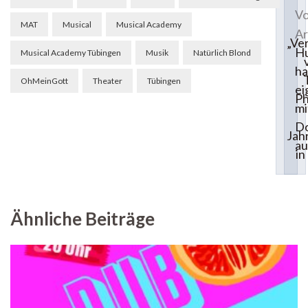
Vo
MAT
Musical
Musical Academy
Ar
„Ve
Hu
Musical Academy Tübingen
Musik
Natürlich Blond
ha
OhMeinGott
Theater
Tübingen
ei
Ph
mi
Do
Jah
au
in
Ähnliche Beiträge