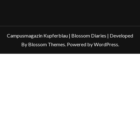
Campusmagazin Kupferblau |
Blossom Diaries | Developed
By
Blossom Themes
. Powered by
WordPress
.